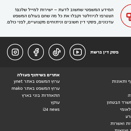
בחדרה

המידע המשפטי שחשוב לדעת – ישירות למייל שלכם!
הצטרפו לניוזלטר וקבלו את כל מה שחם בעולם המשפט
עדכונים, פסקי דין חשובים וניתוחים מקצועיים, לפני כולם.




פסק דין ברשת
אתרים בשיתוף פעולה
וף ותאונות
ערוץ המשפט באתר ynet
ערוץ המשפט באתר mako
ה
התאחדות בוני בארץ
שרד הבטחון
עוקץ
לאומי
i24 news
רע
ות ואשרות
 וצוואות