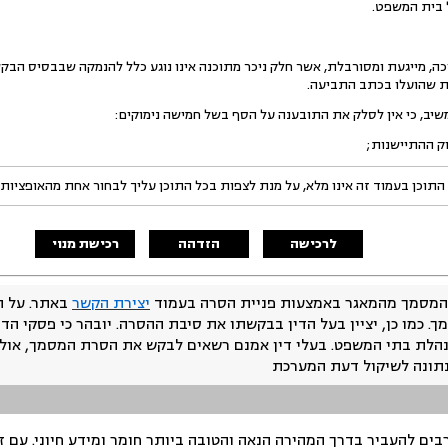
ל בית המשפט.
וכה, מייגעת ומסורבלת, אשר חלק ניכר מתוכנה אינו נוגע כלל להנמקה שבבסיס הבק
ת שהועלו בכתב התביעה.
שיב, כי אין לסלק את התובענה על הסף בשל חמישה נימוקים:
התוכן בעמוד זה אינו מלא, על מנת לצפות בכל התוכן עליך לבחור אחת מהאופציות
לרכישה
הזדהה
רכישת מנוי
המסמך מהמאגר באמצעות פניית הסרה בעמוד
יצירת הקשר
באתר. על ה
ך. כמו כן, יציין בעל הדין בבקשתו את סיבת ההסרה. יובהר כי פסקי הד
נהלת בתי המשפט. בעלי דין אמנם רשאים לבקש את הסרת המסמך, אולם
נתונה לשיקול דעת המערכת
ים להעביר בדרך המהירה הנאה והטובה ביותר חומר ומידע חיוני. עם 