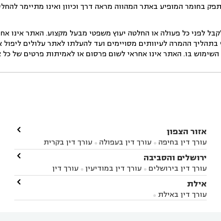
תפק בחומר המופיע באתר המהווה מראה דרך וכיוון ואינו מתיימר להחלי
ל לפני כל פעולה או החלטה יעוץ משפטי מבעל מקצוע. האתר אינו אחרא
בתהליך ההמרה לעיוותים מסויימים ועד להעלתו לאתר עלולים ליפול אי 
ימוש בו. האתר אינו אחראי לשום פרסום או לאמיתות פרטים של כל אד

אזור הצפון
עורך דין בחיפה
עורך דין בעפולה
עורך דין בקרית


אתא
עורך דין בנהריה
עורך דין בראש פינה
עורך דין

ירושלים והסביבה



בקרית שמונה
עורך דין במושב מגדים
עורך דין


עורך דין בירושלים
עורך דין במודיעין
עורך דין


במושב ציפורי
עורך דין בסח'נין
עורך דין בעכו
עורך



בבית-שמש
עורך דין במבשרת ציון
עורך דין בגיזו

אילת



דין בעמק הירדן
עורך דין בנשר
עורך דין בקרית


עורך דין בגבעת זאב
עורך דין בנווה אילן
עורך דין


ביאליק
עורך דין במגדל העמק
עורך דין בקיבוץ לוחמי
עורך דין באילת



בקרני שומרון
עורך דין בשורש


הגטאות
עורך דין בקיסריה
עורך דין בטבריה
עורך



דין בכפר ראמה
עורך דין באור עקיבא

