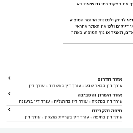
ף את המקור כמו גם שאינו בא
י לדיוק ולנכונות החומר המופיע
דיוקים ולכן אין האתר אחראי
ם, תאגיד או גוף המופיע באתר.

אזור הדרום
עורך דין בבאר שבע
עורך דין באשדוד
עורך דין


באשקלון
עורך דין בבאר טוביה
עורך דין בגן יבנה

אזור השרון והסביבה



עורך דין בניר הבנים
עורך דין בערד
עורך דין בקיבוץ


עורך דין בנתניה
עורך דין בהרצליה
עורך דין ברעננה


זיקים
עורך דין בנתיבות
עורך דין בקרית מלאכי



עורך דין בחדרה
עורך דין בכפר סבא
עורך דין בהוד

חיפה והקריות



השרון
עורך דין באבן יהודה
עורך דין בבנימינה



עורך דין בחיפה
עורך דין בקריית מוצקין
עורך דין


עורך דין בחריש
עורך דין בקיסריה
עורך דין בקדימה


בקרית מוצקין
עורך דין בקריית אתא
עורך דין


עורך דין ברמת השרון
עורך דין בתל מונד



בקריית חיים
עורך דין בקרית ביאליק
עורך דין

