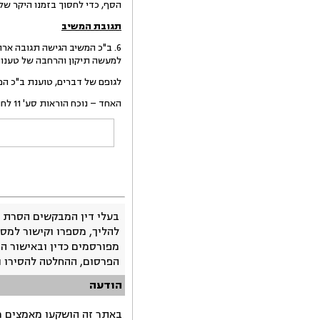
הסף, כדי לחסוך בזמנו היקר ש
תגובת המשיב
6. ב"כ המשיב הגישה תגובה אר
למעשה תיקון והרחבה של טענו
לגופם של דברים, טוענת ב"כ המ
האחד – נוכח הוראות סע' 11 לחוק ההתיישנות;
בעלי דין המבקשים הסרת 
להליך, מספרו וקישור למסמ
מפורסמים כדין ובאישור ה
הפרסום, ההחלטה להסירו 
הודעה
באתר זה הושקעו מאמצים רב