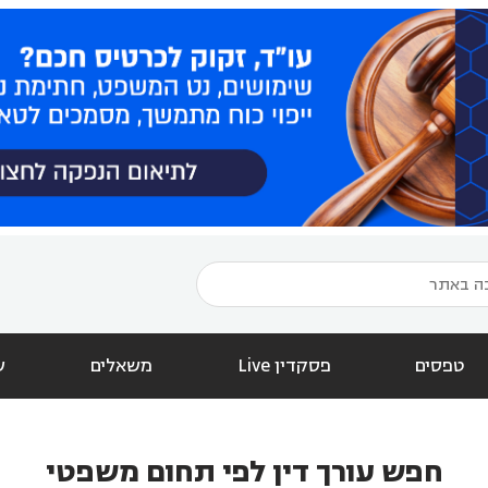
טפסים
פסקדין Live
משאלים
ש
חפש עורך דין לפי תחום משפטי