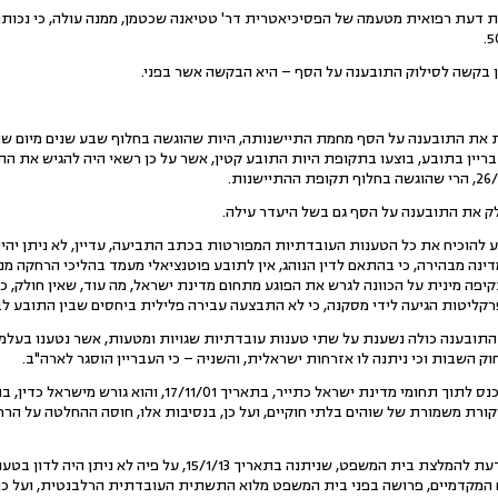
 דעת רפואית מטעמה של הפסיכיאטרית דר' טטיאנה שכטמן, ממנה עולה, כי נכות
ק את התובענה על הסף גם בשל היעדר עילה.
ע להוכיח את כל הטענות העובדתיות המפורטות בכתב התביעה, עדיין, לא ניתן יהיה
נה מבהירה, כי בהתאם לדין הנוהג, אין לתובע פוטנציאלי מעמד בהליכי הרחקה מנהל
קיפה מינית על הכוונה לגרש את הפוגע מתחום מדינת ישראל, מה עוד, שאין חולק, כי
פרקליטות הגיעה לידי מסקנה, כי לא התבצעה עבירה פלילית ביחסים שבין התובע לבי
ובענה כולה נשענת על שתי טענות עובדתיות שגויות ומטעות, אשר נטענו בעלמא, 
ק השבות וכי ניתנה לו אזרחות ישראלית, והשניה – כי העבריין הוסגר לארה"ב.
קורת משמורת של שוהים בלתי חוקיים, ועל כן, בנסיבות אלו, חוסה ההחלטה על הר
5. המבקשת מבהירה, כי היא מודעת להמלצת בית המשפט, שניתנה בתא
 המקדמיים, פרושה בפני בית המשפט מלוא התשתית העובדתית הרלבנטית, ועל כן 