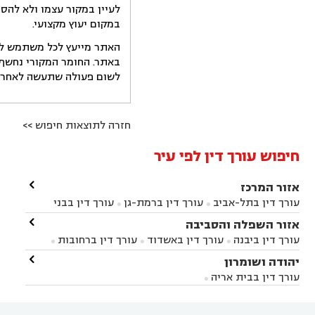
לעיין במקור עצמו ולא להס
במקום יעוץ מקצועי.
האתר מייעץ לכל משתמש לקב
באתר. החומר המקורי נחשף 
לשום פעולה שתעשה לאחר הש
חזרה לתוצאות חיפוש >>
חיפוש עורך דין לפי עיר

אזור המרכז
עורך דין בתל-אביב
עורך דין ברמת-גן
עורך דין בבני


ברק
עורך דין בפתח תקווה
עורך דין בראשון לציון

אזור השפלה והסביבה



עורך דין ברחובות
עורך דין בנס ציונה
עורך דין


עורך דין ביבנה
עורך דין באשדוד
עורך דין ברחובות



במודיעין
עורך דין בהרצליה
עורך דין בחולון
עורך



עורך דין בראשון לציון
עורך דין במודיעין
עורך דין

יהודה ושומרון


דין בקרית אונו
עורך דין ברמלה
עורך דין בקריית


בבאר יעקב
עורך דין בגדרה
עורך דין בכפר רות



אונו
עורך דין בבת ים
עורך דין בגבעת שמואל
עורך
עורך דין בבית אריה




דין באזור
עורך דין בגן יבנה
עורך דין בעמק חפר



עורך דין במודיעין מכבים רעות
עורך דין במודיעין
