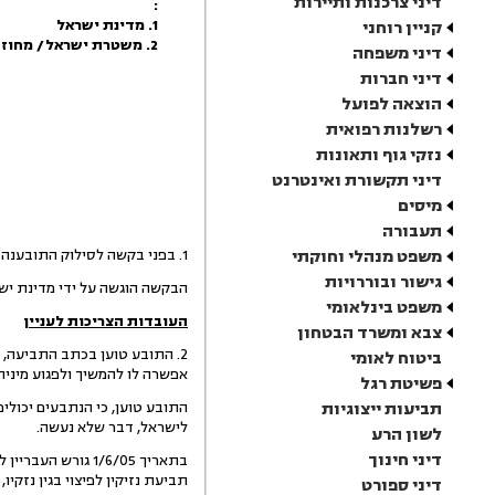
דיני צרכנות ותיירות
:
1. מדינת ישראל
קניין רוחני
2. משטרת ישראל/ מחוז ת"א
דיני משפחה
דיני חברות
הוצאה לפועל
רשלנות רפואית
נזקי גוף ותאונות
דיני תקשורת ואינטרנט
מיסים
תעבורה
משפט מנהלי וחוקתי
1. בפני בקשה לסילוק התובענה על הסף, הן מחמת התיישנותה והן מחמת היעדר עילה.
גישור ובוררויות
הבקשה הוגשה על ידי מדינת יש
משפט בינלאומי
העובדות הצריכות לעניין
צבא ומשרד הבטחון
2. התובע טוען בכתב התביעה, 
ביטוח לאומי
אפשרה לו להמשיך ולפגוע מינית
פשיטת רגל
תביעות ייצוגיות
התובע טוען, כי הנתבעים יכולים
לישראל, דבר שלא נעשה.
לשון הרע
דיני חינוך
בתאריך 1/6/05 גו
תביעת נזיקין לפיצוי בגין נזקי
דיני ספורט