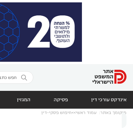

אינדקס עורכי דין
פסיקה
המגזין
מיקומך באתר:
עמוד ראשי
חיפוש פסקי-דין