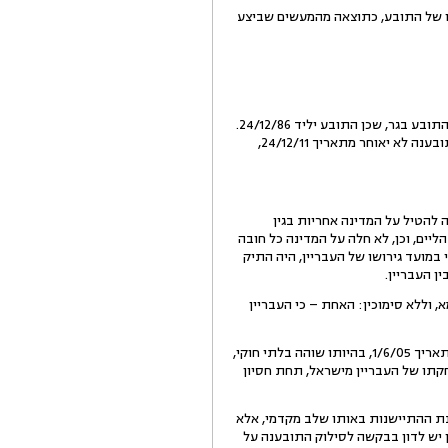
ו של התובע, כתוצאה מהמעשים שביצע
4. המבקשת טוענת כי יש לדחות את התובענה על הסף מחמת התיישנותה, היות שהוגשה בחלוף שבע שנים מיום שהתובע בגר, שכן התובע יליד 24/12/86.
אין חולק, כי המעשים שביצע העבריין בתובע, בוצעו בתקופת היות התובע קטין, אשר על כן רשאי היה להגיש את התובענה לא יאוחר מתאריך 24/12/11,
 להטיל על המדינה אחריות בגין
יים, וכן, לא חלה על המדינה כל חובה
 במועד גירושו של העבריין, היה התיק
ן העבריין.
וללא סימוכין: האחת – כי העבריין
המבקשת מבהירה, כי העבריין נכנס לתוך תחומי מדינת ישראל כתייר, בתאריך 17/11/01, והוא גורש מישראל כדין, בתאריך 1/6/05, בהיותו שוהה בלתי חוקי,
חקתו של העבריין מישראל, תחת חסיון
ריך 15/1/13, על פיה לא ניתן היה לדון בטענת ההתיישנות באותו שלב מקדמי, אלא
יש לדון בבקשה לסילוק התובענה על