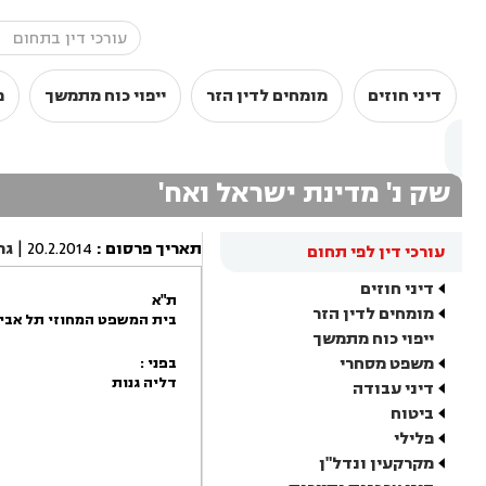
דיני חוזים
מומחים לדין הזר
ייפוי כוח מתמשך
מ
שק נ' מדינת ישראל ואח'
תאריך פרסום
:
20.2.2014
|
גר
עורכי דין לפי תחום
דיני חוזים
ת"א
מומחים לדין הזר
בית המשפט המחוזי תל אביב 
ייפוי כוח מתמשך
משפט מסחרי
בפני :
דליה גנות
דיני עבודה
ביטוח
פלילי
מקרקעין ונדל"ן