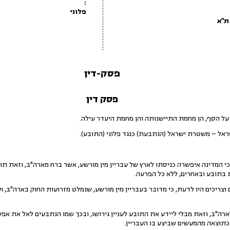
:
פלוני
פסק-דין
פסק דין
ראל – משטרת ישראל (הנתבעת) כנגד פלוני (התובע).
כי המדינה איפשרה כניסתו לארץ של עבריין מין מורשע, אשר ברח מארה"ב, וזאת תוך
 בתובע ובאחרים, ללא כל הפרעה.
 וצריכים היו לדעת, כי מדובר בעבריין מין מורשע, שנמלט מזרועות החוק בארה"ב, וע
רש העבריין לארה"ב, וזאת מבלי ליידע את התובע לעניין גירושו, ובכך שמו הנתבעים לאל את
ו, כתוצאה מהמעשים שביצע בו העבריין.