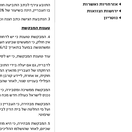
אזרחויות ואשרות
התובע צירף לכתב התביעה חוות
בו העבריין, הינה בשיעור של 50%.
ירושות וצוואות
נוטריון
3. הנתבעת הגישה כתב הגנה וכן בקשה לסילוק התובענה על הסף – היא הבקשה אשר בפני.
טענות המבקשת
ומשהוגשה בפועל בתאריך 26/6/12, הרי שהוגשה בחלוף תקופת ההתיישנות.
עוד טוענת המבקשת, כי יש לסל
לדבריה, גם אם יעלה בידי התוב
הרחקתו של העבריין מהארץ. המדי
חוקית, או אחרת, ליידע קורבן ת
הפלילי בעניינו סגור, לאחר שה
המבקשת ממשיכה ומסבירה, כי הת
נכנס לישראל כעולה חדש מכח חו
ועל פי החלטה של בית הדין לבי
שיפוטי.
שכיום, לאחר שהושלמו ההליכים