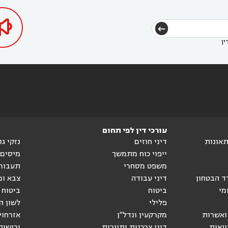

ין
עורכי דין לפי תחום
ותאונות
דיני חוזים
נזקי ג
ייפוי כוח מתמשך
מיסים
משפט מסחרי
תעבור
ד הבטחון
דיני עבודה
צבא ומ
מי
ביטוח
ביטוח 
פלילי
לשון ה
ואשרות
מקרקעין ונדל"ן
אזרחוי
וואות
דיני צרכנות ותיירות
ירושות