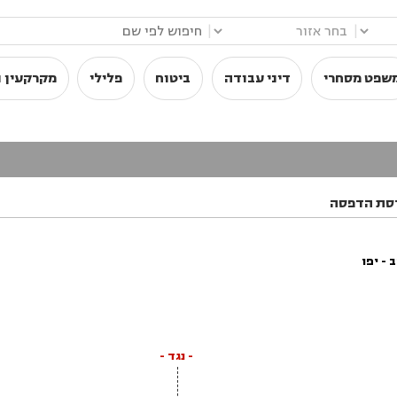
|
|
שפט מסחרי
דיני עבודה
ביטוח
פלילי
מקרקעין ו
סת הדפסה
- יפו
- נגד -