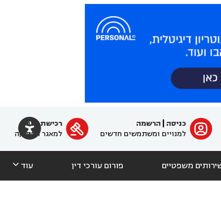

כניסה
|
הרשמה
רכישת מנוי
ﱐ

למנויים ומשתמשים חדשים
למאגר הפסיקה

ירותים משפטיים
פורום עורכי דין
עוד