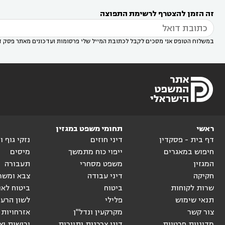
רעות
עורך דין בסביון
עורך דין ברמת השרון
עורך



זה הזמן להצטרף לרשימת התפוצה
דין בשוהם

במשלוח הטופס אני מסכים לקבל לכתובת המייל שלי פרסומות ועדכונים מאתר פסק ד
ראשי
תחומי משפט במגזין
דף בית - פסקדין
דיני חוזים
נזקי גוף 
חיפוש במאגרים
ייפוי כוח מתמשך
מיסים
המגזין
משפט מסחרי
תעבורה
חקיקה
דיני עבודה
צבא ומשר
שרות לקוחות
ביטוח
ביטוח לאו
תנאי שימוש
פלילי
לשון הרע
צור קשר
מקרקעין ונדל"ן
אזרחויות 
מדיניות פרטיות
דיני צרכנות ותיירות
ירושות וצ