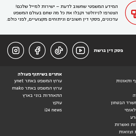
המידע המשפטי שחשוב לדעת – ישירות למייל שלכם!
הצטרפו לניוזלטר וקבלו את כל מה שחם בעולם המשפט
עדכונים, פסקי דין חשובים וניתוחים מקצועיים, לפני כולם.




פסק דין ברשת
אתרים בשיתוף פעולה
וף ותאונות
ערוץ המשפט באתר ynet
ערוץ המשפט באתר mako
ה
התאחדות בוני בארץ
שרד הבטחון
עוקץ
לאומי
i24 news
רע
ות ואשרות
 וצוואות