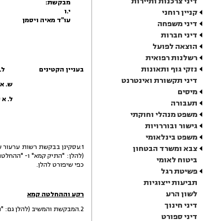
דיני צרכנות ותיירות
מבקשת:
י.ו
קניין רוחני
עו"ד מאיה ויסמן
דיני משפחה
דיני חברות
הוצאה לפועל
רשלנות רפואית
נזקי גוף ותאונות
בעניין הקטינים ל. א ילי
דיני תקשורת ואינטרנט
ש. א ילידת 0
מיסים
ל. א יליד 21
תעבורה
משפט מנהלי וחוקתי
גישור ובוררויות
משפט בינלאומי
צבא ומשרד הבטחון
(להלן: "התיק קמא" ו- "ההחלט
ביטוח לאומי
כפי שיפורט להלן.
פשיטת רגל
תביעות ייצוגיות
לשון הרע
רקע וההחלטה קמא
דיני חינוך
2.המבקשת והמשיב (להלן גם: "הצדדים"), ניהלו קשר זוגי משנת 2014. במסגרת יחסיהם נולדו לצדדים שלושת הקטינים שפרטיהם בכותרת.
דיני ספורט