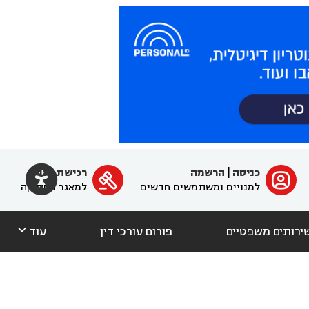

כניסה
|
הרשמה
רכישת מנוי
ﱐ

למנויים ומשתמשים חדשים
למאגר הפסיקה

ירותים משפטיים
פורום עורכי דין
עוד