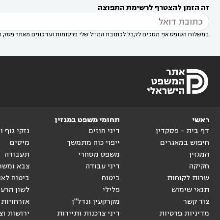
זה הזמן להצטרף לרשימת התפוצה
דין בשוהם

במשלוח הטופס אני מסכים לקבל לכתובת המייל שלי פרסומות ועדכונים מאתר פסק ד
ראשי
תחומי משפט במגזין
דף בית - פסקדין
דיני חוזים
נזקי גוף 
חיפוש במאגרים
ייפוי כוח מתמשך
מיסים
המגזין
משפט מסחרי
תעבורה
חקיקה
דיני עבודה
צבא ומשר
שרות לקוחות
ביטוח
ביטוח לאו
תנאי שימוש
פלילי
לשון הרע
צור קשר
מקרקעין ונדל"ן
אזרחויות 
מדיניות פרטיות
דיני צרכנות ותיירות
ירושות וצ