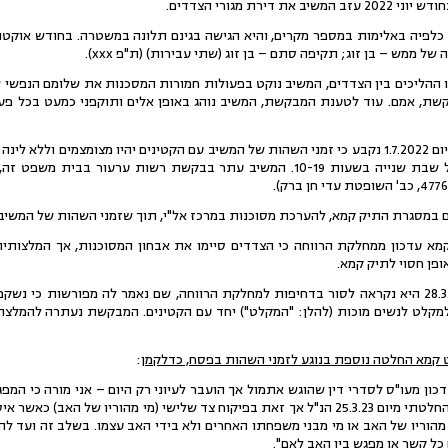
ל ממש – בן זוג; תקיפה סתם – בן זוג (שתי עבירות) (ת"פ xxx).
 ההליכים בין הצדדים, המשיב נוקט בפעולות חמורות המסכנות את שלומם הנפשי 
קשת, אמם. עוד לטענת המבקשת, המשיב נוהג באופן אלים ותוקפני כמעט בכל פע
6.בהחלטת בית המשפט קמא מיום 1.7.2022 נקבע כי זמני השהות של המשיב עם הקטינים יהיו מצומצמי
שני וחמישי בשעות 13-19, ובכל שבת שנייה בשעות 10-19. המשיב עתר בבקשת רשות ע
2 הועבר לתיק קמא עדכון ממחלקת הרווחה כי הצדדים סיימו את אבחון המסוכנות, אך המלצ
פן חסוי לתיק קמא.
9.לטענת המבקשת, ביום 28.3.2023 היא נקראה לסור בדחיפות למחלקת הרווחה, שם נאמר לה מפורשות
:
כון מעו"ס לסדרי דין שהוגש אתמול אך הועבר לעיוני רק היום – אני מורה כי המפ
יהיו כפי שנקבעו בהחלטתי מיום 25.3.23 הנ"ל אך זאת בפיקוח צד שלישי (מי מהוריו של ה
מהוריו של האב או מי מבני משפחתו האחרים ולא בידי האב עצמו. בשלב זה ועד לה
 כל קשר או מפגש בין האב לאם".