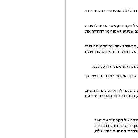
4.לטענת המבקשת, המשיב נהג כלפיה באלימות במספר מקרים, והיא הגישה בגינם תלונה במשטרה. בחודש אוקטובר 2022 הוגש נגד המשיב כתב
של הקטינים, אשר עדים לכאורה
ם שמגיע לאסוף או להחזיר את
ם וללא לינה; המשיב ישהה עם הקטינים בימי
רעור בבית משפט זה, על החלטת זמני השהות אולם
ותיו טרם הוקראו לצדדים ובשל כך
 כי נשקפת סכנה לה ולקטינים מהמשיב,
והומלץ לה להיכנס באופן מידי למקלט לנשים מוכות (להלן: "המקלט") יחד עם הקטינים. המבקשת נעתרה להמלצה, וביום 29.3.23 הועברה יחד עם
גשים של הקטינים עם האב
אב) כאשר איסוף הקטינים והשבתם יהא
בהרת התמונה בידי עו"ס,