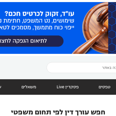
טפסים
פסקדין Live
משאלים
ש
חפש עורך דין לפי תחום משפטי