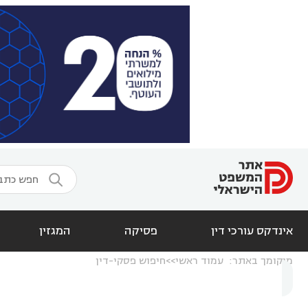

אינדקס עורכי דין
פסיקה
המגזין
מיקומך באתר:
עמוד ראשי
חיפוש פסקי-דין