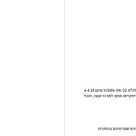
1.עסקינן בבקשת רשות ערעור על החלטת בית המשפט לענייני משפחה בחיפה (כב' השופטת רויטל באום) בתיק תלה"מ 57609-09-22 מיום 4.4.23
קיימו מחוץ למרכז קשר, והכל