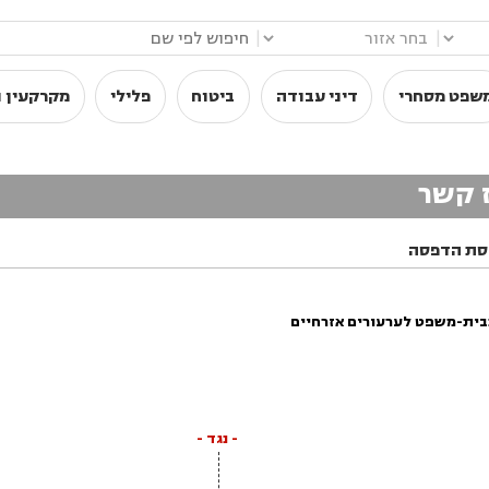
|
|
שפט מסחרי
דיני עבודה
ביטוח
פלילי
מקרקעין ו
ז קשר
סת הדפסה
בית-משפט לערעורים אזרחיים
- נגד -