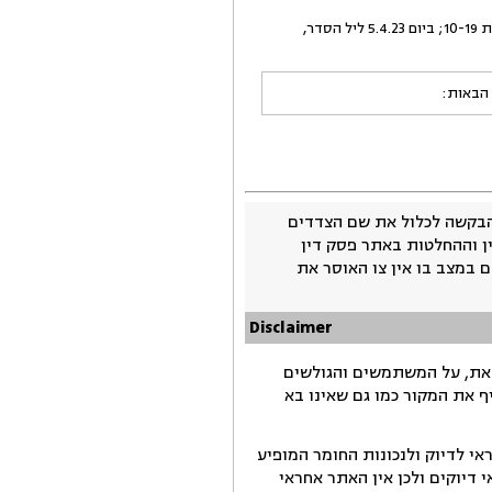
11.יובהר כי בהחלטה מיום 25.3.23 נקבע, כי במהלך חג הפסח זמני השהות עם המשיב יהיו כדלקמן: ביום 3.4.23 בשעות 10-19; ביום 5.4.23 ליל הסדר,
 הבאות:
בקשה לכלול את שם הצדדים
ין וההחלטות באתר פסק דין
 במצב בו אין צו האוסר את
Disclaimer
זאת, על המשתמשים והגולשים
ף את המקור כמו גם שאינו בא
י לדיוק ולנכונות החומר המופיע
דיוקים ולכן אין האתר אחראי