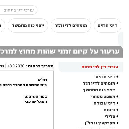
דיני חוזים
מומחים לדין הזר
ייפוי כוח מתמשך
מ
ערעור על קיום זמני שהות מחוץ למרכ
תאריך פרסום
:
18.3.2026
|
גר
עורכי דין לפי תחום
דיני חוזים
רמ"ש
מומחים לדין הזר
בית המשפט המחוזי חיפה כ
ייפוי כוח מתמשך
משפט מסחרי
בפני השופט:
חננאל שרעבי
דיני עבודה
ביטוח
פלילי
מקרקעין ונדל"ן