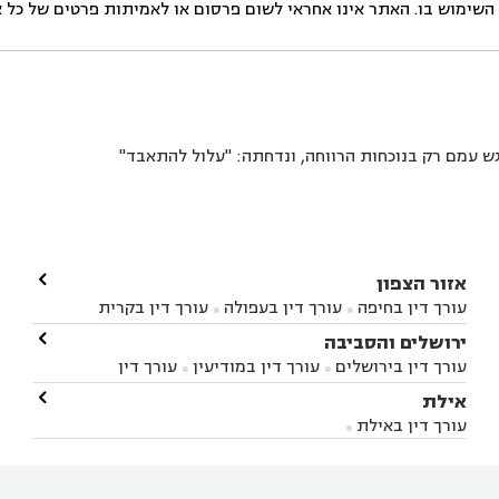
ימוש בו. האתר אינו אחראי לשום פרסום או לאמיתות פרטים של כל אד
ש עמם רק בנוכחות הרווחה, ונדחתה: "עלול להתאבד"

אזור הצפון
עורך דין בחיפה
עורך דין בעפולה
עורך דין בקרית


אתא
עורך דין בנהריה
עורך דין בראש פינה
עורך דין

ירושלים והסביבה



בקרית שמונה
עורך דין במושב מגדים
עורך דין


עורך דין בירושלים
עורך דין במודיעין
עורך דין


במושב ציפורי
עורך דין בסח'נין
עורך דין בעכו
עורך



בבית-שמש
עורך דין במבשרת ציון
עורך דין בגיזו

אילת



דין בעמק הירדן
עורך דין בנשר
עורך דין בקרית


עורך דין בגבעת זאב
עורך דין בנווה אילן
עורך דין


ביאליק
עורך דין במגדל העמק
עורך דין בקיבוץ לוחמי
עורך דין באילת



בקרני שומרון
עורך דין בשורש


הגטאות
עורך דין בקיסריה
עורך דין בטבריה
עורך



דין בכפר ראמה
עורך דין באור עקיבא

