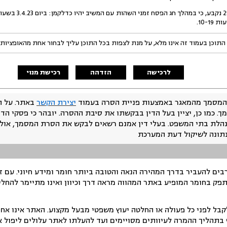
התוכן בעמוד זה אינו מלא, על מנת לצפות בכל התוכן עליך לבחור אחת מהאופציות
לרכישה
הזדהה
רכישת מנוי
המסמך מהמאגר באמצעות פניית הסרה בעמוד
יצירת הקשר
באתר. על ה
ך. כמו כן, יציין בעל הדין בבקשתו את סיבת ההסרה. יובהר כי פסקי הד
נהלת בתי המשפט. בעלי דין אמנם רשאים לבקש את הסרת המסמך, אולם
נתונה לשיקול דעת המערכת
ים להעביר בדרך המהירה הנאה והטובה ביותר חומר ומידע חיוני. עם 
תפק בחומר המופיע באתר המהווה מראה דרך וכיוון ואינו מתיימר להחלי
ל לפני כל פעולה או החלטה יעוץ משפטי מבעל מקצוע. האתר אינו אחרא
בתהליך ההמרה לעיוותים מסויימים ועד להעלתו לאתר עלולים ליפול אי 