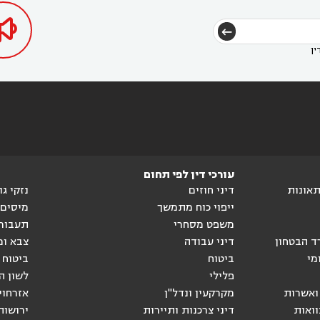

ין
עורכי דין לפי תחום
ותאונות
דיני חוזים
נזקי ג
ייפוי כוח מתמשך
מיסים
משפט מסחרי
תעבור
ד הבטחון
דיני עבודה
צבא ומ
מי
ביטוח
ביטוח 
פלילי
לשון ה
ואשרות
מקרקעין ונדל"ן
אזרחוי
וואות
דיני צרכנות ותיירות
ירושות