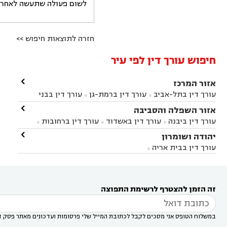
לשום פעולה שתעשה לאחר הש
חזרה לתוצאות חיפוש >>
חיפוש עורך דין לפי עיר

אזור המרכז
עורך דין בתל-אביב
עורך דין ברמת-גן
עורך דין בבני


ברק
עורך דין בפתח תקווה
עורך דין בראשון לציון

אזור השפלה והסביבה



עורך דין ברחובות
עורך דין בנס ציונה
עורך דין


עורך דין ביבנה
עורך דין באשדוד
עורך דין ברחובות



במודיעין
עורך דין בהרצליה
עורך דין בחולון
עורך



עורך דין בראשון לציון
עורך דין במודיעין
עורך דין

יהודה ושומרון


דין בקרית אונו
עורך דין ברמלה
עורך דין בקריית


בבאר יעקב
עורך דין בגדרה
עורך דין בכפר רות



אונו
עורך דין בבת ים
עורך דין בגבעת שמואל
עורך
עורך דין בבית אריה




דין באזור
עורך דין בגן יבנה
עורך דין בעמק חפר



עורך דין במודיעין מכבים רעות
עורך דין במודיעין

רעות
עורך דין בסביון
עורך דין ברמת השרון
עורך



זה הזמן להצטרף לרשימת התפוצה
דין בשוהם

במשלוח הטופס אני מסכים לקבל לכתובת המייל שלי פרסומות ועדכונים מאתר פסק ד