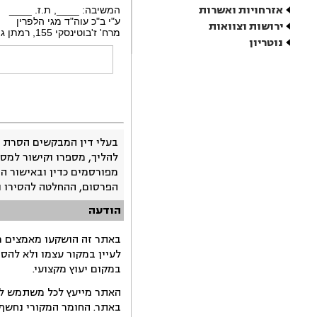
אזרחויות ואשרות
המשיבה: ____, ת.ז. ____
ע"י ב"כ עוה"ד מגי הלפרין
ירושות וצוואות
מרח' ז'בוטינסקי 155, רמתן גן
נוטריון
בעלי דין המבקשים הסרת 
להליך, מספרו וקישור למסמ
מפורסמים כדין ובאישור ה
הפרסום, ההחלטה להסירו 
הודעה
באתר זה הושקעו מאמצים רב
לעיין במקור עצמו ולא להס
במקום יעוץ מקצועי.
האתר מייעץ לכל משתמש לקב
באתר. החומר המקורי נחשף 