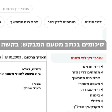
דיני חוזים
מומחים לדין הזר
ייפוי כוח מתמשך
מ
סיכומים בכתב מטעם המבקש: בקשה ל
תאריך פרסום
:
13.10.2009
|
ג
עורכי דין לפי תחום
דיני חוזים
תמ"ש, בש"א
מומחים לדין הזר
בית משפט לעניני משפחה ר"
ייפוי כוח מתמשך
משפט מסחרי
בפני :
פאול שטרק
דיני עבודה
ביטוח
פלילי
מקרקעין ונדל"ן