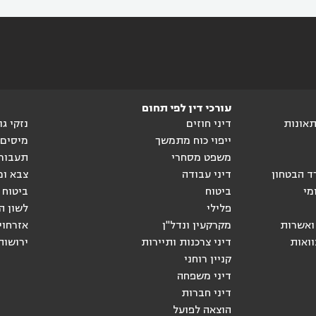
עורכי דין לפי תחום
ותאונות
דיני חוזים
נזקי ג
ייפוי כוח מתמשך
מיסים
משפט מסחרי
תעבור
ד הבטחון
דיני עבודה
צבא ומ
מי
ביטוח
ביטוח 
פלילי
לשון ה
ואשרות
מקרקעין ונדל"ן
אזרחוי
וואות
דיני צרכנות ותיירות
ירושות
קניין רוחני
דיני משפחה
דיני חברות
הוצאה לפועל