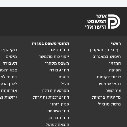
ראשי
תחומי משפט במגזין
דף בית - פסקדין
דיני חוזים
נזקי גוף 
חיפוש במאגרים
ייפוי כוח מתמשך
מיסים
המגזין
משפט מסחרי
תעבורה
חקיקה
דיני עבודה
צבא ומשר
שרות לקוחות
ביטוח
ביטוח לאו
תנאי שימוש
פלילי
לשון הרע
צור קשר
מקרקעין ונדל"ן
אזרחויות 
מדיניות פרטיות
דיני צרכנות ותיירות
ירושות וצ
גרסת מובייל
קניין רוחני
דיני משפחה
דיני חברות
הוצאה לפועל