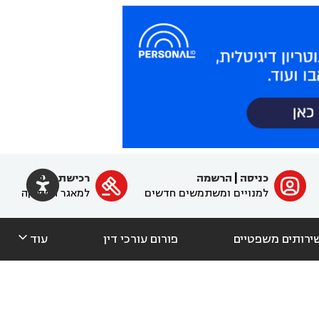

כניסה
|
הרשמה
רכישת מנוי
ﱐ

למנויים ומשתמשים חדשים
למאגר הפסיקה

ירותים משפטיים
פורום עורכי דין
עוד