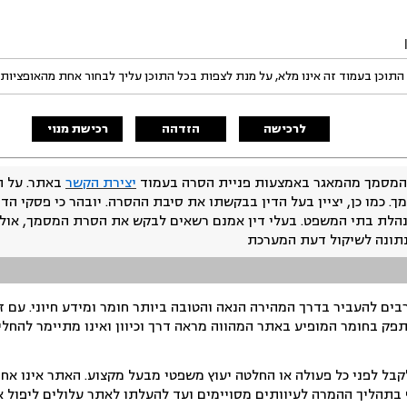
התוכן בעמוד זה אינו מלא, על מנת לצפות בכל התוכן עליך לבחור אחת מהאופציות
לרכישה
הזדהה
רכישת מנוי
המסמך מהמאגר באמצעות פניית הסרה בעמוד
יצירת הקשר
באתר. על ה
ך. כמו כן, יציין בעל הדין בבקשתו את סיבת ההסרה. יובהר כי פסקי הד
נהלת בתי המשפט. בעלי דין אמנם רשאים לבקש את הסרת המסמך, אולם
נתונה לשיקול דעת המערכת
ים להעביר בדרך המהירה הנאה והטובה ביותר חומר ומידע חיוני. עם 
תפק בחומר המופיע באתר המהווה מראה דרך וכיוון ואינו מתיימר להחלי
ל לפני כל פעולה או החלטה יעוץ משפטי מבעל מקצוע. האתר אינו אחרא
בתהליך ההמרה לעיוותים מסויימים ועד להעלתו לאתר עלולים ליפול אי 