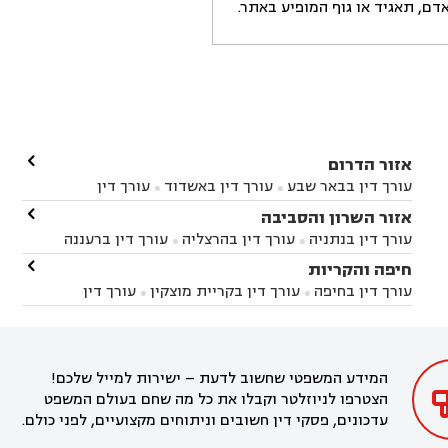
ם, תאגיד או גוף המופיע באתר.

אזור הדרום
עורך דין בבאר שבע
עורך דין באשדוד
עורך דין


באשקלון
עורך דין בבאר טוביה
עורך דין בגן יבנה

אזור השרון והסביבה



עורך דין בניר הבנים
עורך דין בערד
עורך דין בקיבוץ


עורך דין בנתניה
עורך דין בהרצליה
עורך דין ברעננה


זיקים
עורך דין בנתיבות
עורך דין בקרית מלאכי



עורך דין בחדרה
עורך דין בכפר סבא
עורך דין בהוד

חיפה והקריות



השרון
עורך דין באבן יהודה
עורך דין בבנימינה



עורך דין בחיפה
עורך דין בקריית מוצקין
עורך דין


עורך דין בחריש
עורך דין בקיסריה
עורך דין בקדימה


בקרית מוצקין
עורך דין בקריית אתא
עורך דין


עורך דין ברמת השרון
עורך דין בתל מונד



בקריית חיים
עורך דין בקרית ביאליק
עורך דין


בחדרה

המידע המשפטי שחשוב לדעת – ישירות למייל שלכם!
הצטרפו לניוזלטר וקבלו את כל מה שחם בעולם המשפט
עדכונים, פסקי דין חשובים וניתוחים מקצועיים, לפני כולם.