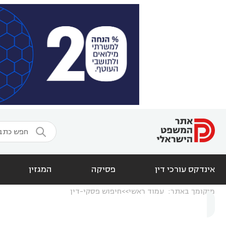

אינדקס עורכי דין
פסיקה
המגזין
מיקומך באתר:
עמוד ראשי
חיפוש פסקי-דין