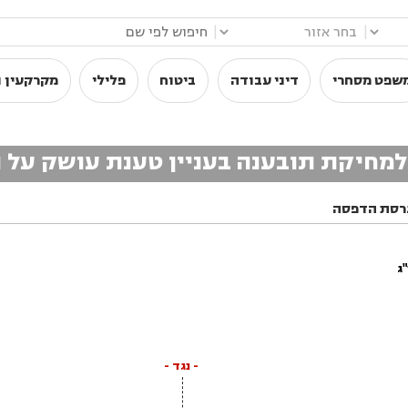
|
|
שפט מסחרי
דיני עבודה
ביטוח
פלילי
מקרקעין ו
מחיקת תובענה בעניין טענת עושק על 
רסת הדפסה
ג
- נגד -