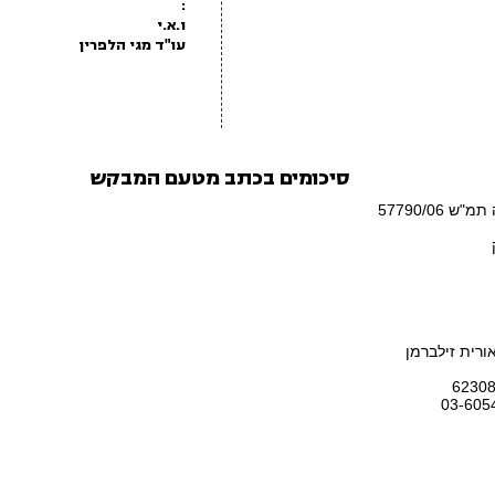
:
ו.א.י
עו"ד מגי הלפרין
סיכומים בכתב מטעם המבקש
57790/06
אורית זילברמן