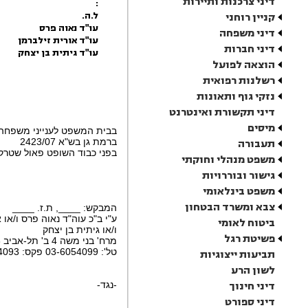
דיני צרכנות ותיירות
:
ל.ה.
קניין רוחני
עו"ד נאוה פרס
דיני משפחה
עו"ד אורית זילברמן
דיני חברות
עו"ד גיתית בן יצחק
הוצאה לפועל
רשלנות רפואית
נזקי גוף ותאונות
דיני תקשורת ואינטרנט
מיסים
בבית המשפט לענייני משפחה תמ"ש 
ברמת גן בש"א 2423/07
תעבורה
בפני כבוד השופט פאול שטרק
משפט מנהלי וחוקתי
גישור ובוררויות
משפט בינלאומי
צבא ומשרד הבטחון
המבקש: ____, ת.ז. ____
ע"י ב"כ עוה"ד נאוה פרס ו/או 
ביטוח לאומי
ו/או גיתית בן יצחק
פשיטת רגל
מרח' בני משה 4 ב' תל-אביב 62308
טל': 03-6054099 פקס: 03-6054093
תביעות ייצוגיות
לשון הרע
דיני חינוך
-נגד-
דיני ספורט