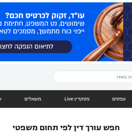
טפסים
פסקדין Live
משאלים
ש
חפש עורך דין לפי תחום משפטי