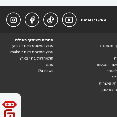




פסק דין ברשת
אתרים בשיתוף פעולה
וף ותאונות
ערוץ המשפט באתר ynet
ערוץ המשפט באתר mako
ה
התאחדות בוני בארץ
שרד הבטחון
עוקץ
לאומי
i24 news
רע
ות ואשרות
 וצוואות