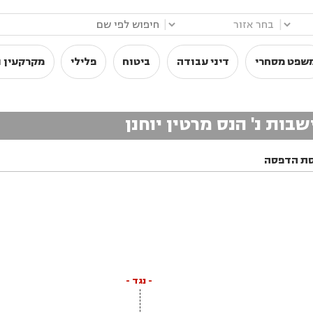
|
|
שפט מסחרי
דיני עבודה
ביטוח
פלילי
מקרקעין ו
ות נ' הנס מרטין יוחנן
ת הדפסה
- נגד -