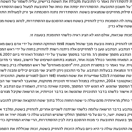
ן התובעת להסתדרות נאמר כי התובעת מקבלת את השטח ברישיון, עליה לשמור על השטח 
 על חשבון התובעת. ההסתדרות יפתה את כוחה של התובעת לפעול בשם ההסתדרו
 סילוק מחזיקים שנמצאים בשטח. ההסתדרות נתנה הסכמתה אך ורק לפעולות הת
קנתה לה הסמכות כדין להחזיק בשטח נשוא ההסכם עם ההסתדרות, לנהוג בשטח מנהג 
שטח שלא כדין.
9.הנתבע התמקד בטענה כי זכותו להחזיק בחווה נובעת מכך שהחל משנת 8
א. המאחז מתואר ככולל מבנה אחד, הנמצא בתחום השיפוט של הישוב, נאמר כי מדו
האזורית הר חברון תוכנית מפורטת שמספרה 523/3 שמייעדת את שטח המ
 המסמך שהוגש. לא הוגש יתר המסמך, מסיבה שאינה ברורה, השמורה עם הנתבע. לא
 אישור כלשהו בדבר התוכנית שהוגשה או בדבר זכויותיו, או הרשאה שקיבל מגורם
הנתבע בדבר הרשאה עלומה כלשהי שניתנה לשניים אחרים, להחזיק בשטח, ומלבד א
 בשטח. יוער, כי גם על פי המסמך החלקי שהגיש הנתבע עולה כי מצפה יאיר או חוו
ך בטענת התובעת כי מכוח ההסכם בינה לבין ההסתדרות, הרי שהיא המחזיקה כדין 
ישה התובעת עולה כי היא כיום בעלת הזכות להחזיק בשטח, זכות שכוללת את הסמכ