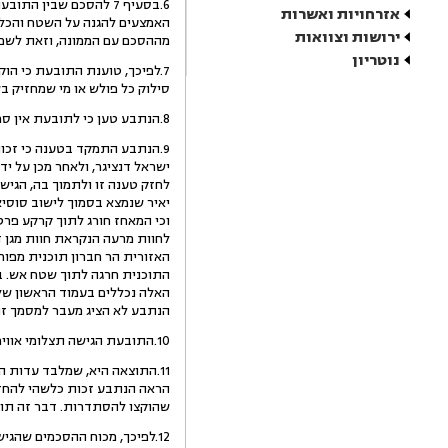
6.בסעיף 7 להסכם שבי
אזרחויות ואשרות
האמצעים להגנה על השטח והכל
ירושות וצוואות
מההסכם עם הממונה, וזאת לשם
נוטריון
7.לפיכך, טוענת התובעת כי הו
סילוק כל פולש או מי שמחזיק ב
8.הנתבע טען כי לתובעת אין סמכות שכזאת, אולם הוא לא הציג ראיה כלשהי התומכת בטענה זו.
יאיר שנמצא בסמוך לישוב סוסי
האלה נכללים בעמוד הראשון של
הנתבע לא הציג מעבר למסמך זה
10.התובעת הגישה תצלומי אוויר כחלק מראיותיה מהם עולה כי שטח החווה נכלל בתוך שטח ההקצאה שניתן לתובעת על פי ההסכם בינה לבין ההסתדרות.
11.התוצאה היא, שמלבד עדות 
הראה הנתבע זכות כלשהי להחזיק
שהוקצו להסתדרות. דבר זה תומ
12.לפיכך, מכוח ההסכמים שהג