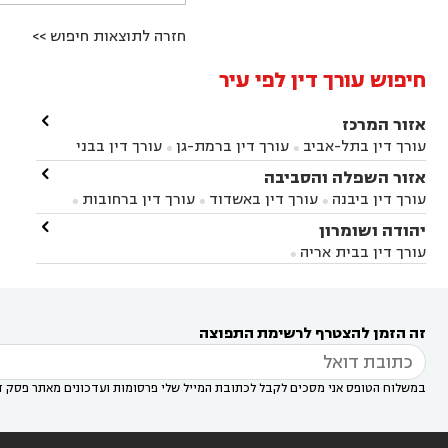
חזרה לתוצאות חיפוש >>
חיפוש עורך דין לפי עיר

אזור המרכז
עורך דין בתל-אביב
עורך דין ברמת-גן
עורך דין בבני


ברק
עורך דין בפתח תקווה
עורך דין בראשון לציון

אזור השפלה והסביבה



עורך דין ברחובות
עורך דין בנס ציונה
עורך דין


עורך דין ביבנה
עורך דין באשדוד
עורך דין ברחובות



במודיעין
עורך דין בהרצליה
עורך דין בחולון
עורך



עורך דין בראשון לציון
עורך דין במודיעין
עורך דין

יהודה ושומרון


דין בקרית אונו
עורך דין ברמלה
עורך דין בקריית


בבאר יעקב
עורך דין בגדרה
עורך דין בכפר רות



אונו
עורך דין בבת ים
עורך דין בגבעת שמואל
עורך
עורך דין בבית אריה




דין באזור
עורך דין בגן יבנה
עורך דין בעמק חפר



עורך דין במודיעין מכבים רעות
עורך דין במודיעין

רעות
עורך דין בסביון
עורך דין ברמת השרון
עורך



זה הזמן להצטרף לרשימת התפוצה
דין בשוהם

במשלוח הטופס אני מסכים לקבל לכתובת המייל שלי פרסומות ועדכונים מאתר פסק ד