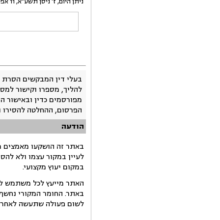
ניתן היום, ז' ניסן תשע"א, 11 אפריל 2011, בהעדר הצדדים.
בעלי דין המבקשים הסרת 
להליך, מספרו וקישור למסמ
מפורסמים כדין ובאישור ה
הפרסום, ההחלטה להסירו 
הודעה
באתר זה הושקעו מאמצים רב
לעיין במקור עצמו ולא להס
במקום יעוץ מקצועי.
האתר מייעץ לכל משתמש לקב
באתר. החומר המקורי נחשף 
לשום פעולה שתעשה לאחר הש