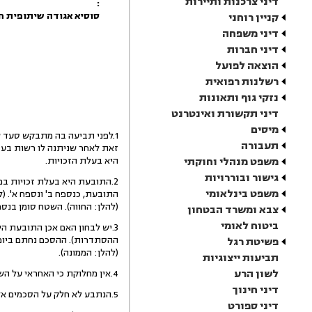
דיני צרכנות ותיירות
:
סוסיא אגודה שיתופית 
קניין רוחני
דיני משפחה
דיני חברות
הוצאה לפועל
רשלנות רפואית
נזקי גוף ותאונות
דיני תקשורת ואינטרנט
מיסים
1.לפני תביעה בה מתבקש סעד ש
תעבורה
זאת לאחר שניתנה לו רשות בעב
משפט מנהלי וחוקתי
היא בעלת הזכויות.
גישור ובוררויות
משפט בינלאומי
התובעת, כנספח ב' ונספח א'. (
(להלן: החווה). השטח סומן בנספ
צבא ומשרד הבטחון
ביטוח לאומי
3.יש לבחון האם אכן התובעת ה
פשיטת רגל
(להלן: הממונה).
תביעות ייצוגיות
לשון הרע
4.אין מחלוקת כי האחראי על השטחים המוחזקים הוא הממונה, וכי בסמכותו להקצות שטחים ולהתיר שימוש בשטחים לגופים ולאנשים פרטיים.
דיני חינוך
5.הנתבע לא חלק על הסכמים אלה, ולא הביא כל ראיה או מסמך שיש בהם כדי לסתור את תוכן ההסכמים או תוקפם.
דיני ספורט