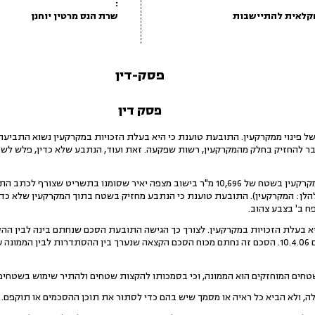
:
חקלאית להתיישבות
שרת הנס מרטין יוחנן
פסק-דין
פסק דין
ל פינוי ממקרקעין. התובעת טוענת כי היא בעלת הזכויות במקרקעין נשוא התביעה,
ר להחזיק בחלק מהמקרקעין, רשות שפקעה. זאת ועוד, הנתבע שלא כדין, פלש לש
2.התובעת היא בעלת זכויות במקרקעין בשטח של 10,696 מ"ר בישוב מצפה יאיר שסומנו בתש
להלן: המקרקעין). התובעת טוענת כי הנתבע מחזיק בשטח בתוך המקרקעין שלא כדין
ח ב' בצבע צהוב.
יא בעלת הזכויות במקרקעין. לצורך כך הגישה התובעת הסכם שנחתם בינה לבין ההס
ההסתדרות). ההסכם נחתם ביום 10.4.06. הסכם זה נחתם מכוח הסכם הקצאה שנערך בין ההסתדרות ל