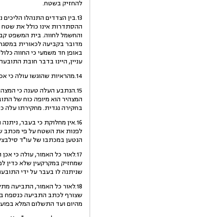
להחזיק בשטח.
13.בין הצדדים התנהלו הליכי
מדובר בקביעה לכאורית במסגרת
באופן חד משמעי כי החווה כלו
עניין, היינו בדבר חובת התוב
14.מהראיות שהוגשו עולה כי אכן הנתבע פלש לשטחים נוספים, הוא הקים בנוסף לשטח שהוחזק בעבר סככות למרעה ועשה שימוש בשטח לצרכים אלה.
15.הנתבע העלה טענה כי המצה
המצהיר הוא מיופה כוח של התובע
בחקירה נגדית. מחקירתו עלה כי
לפנות את השטח על פי מכתב שנ
הנטען במכתבו של עו"ד סילבצקי
17.לאור כל האמור, עולה כי 
שמחזיק במקרקעין שלא כדין לפ
שניתנה לו בעבר על ידי התובעת
מהיום ועד התשלום המלא בפועל