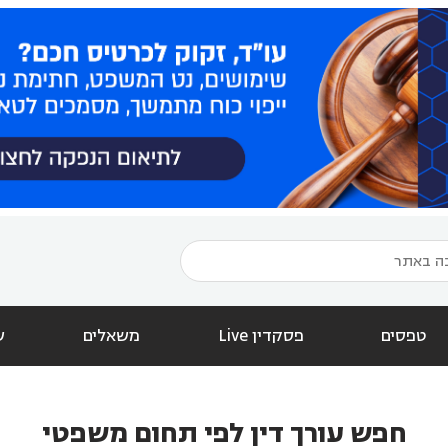
טפסים
פסקדין Live
משאלים
ש
חפש עורך דין לפי תחום משפטי