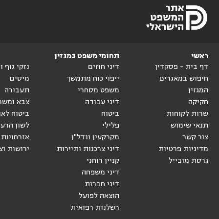
ראשי
תחומי משפט במגזין
דף בית - פסקדין
דיני חוזים
נזקי גוף 
חיפוש במאגרים
ייפוי כוח מתמשך
מיסים
המגזין
משפט מסחרי
תעבורה
חקיקה
דיני עבודה
צבא ומשר
שרות לקוחות
ביטוח
ביטוח לאו
תנאי שימוש
פלילי
לשון הרע
צור קשר
מקרקעין ונדל"ן
אזרחויות 
מדיניות פרטיות
דיני צרכנות ותיירות
ירושות וצ
גרסת מובייל
קניין רוחני
דיני משפחה
דיני חברות
הוצאה לפועל
רשלנות רפואית