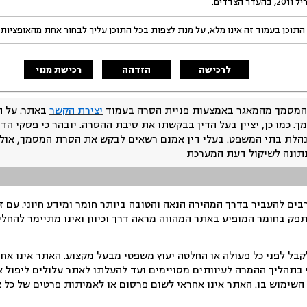
התוכן בעמוד זה אינו מלא, על מנת לצפות בכל התוכן עליך לבחור אחת מהאופציות
לרכישה
הזדהה
רכישת מנוי
המסמך מהמאגר באמצעות פניית הסרה בעמוד
יצירת הקשר
באתר. על ה
ך. כמו כן, יציין בעל הדין בבקשתו את סיבת ההסרה. יובהר כי פסקי הד
נהלת בתי המשפט. בעלי דין אמנם רשאים לבקש את הסרת המסמך, אולם
נתונה לשיקול דעת המערכת
ים להעביר בדרך המהירה הנאה והטובה ביותר חומר ומידע חיוני. עם 
תפק בחומר המופיע באתר המהווה מראה דרך וכיוון ואינו מתיימר להחלי
ל לפני כל פעולה או החלטה יעוץ משפטי מבעל מקצוע. האתר אינו אחרא
בתהליך ההמרה לעיוותים מסויימים ועד להעלתו לאתר עלולים ליפול אי 
ימוש בו. האתר אינו אחראי לשום פרסום או לאמיתות פרטים של כל אד