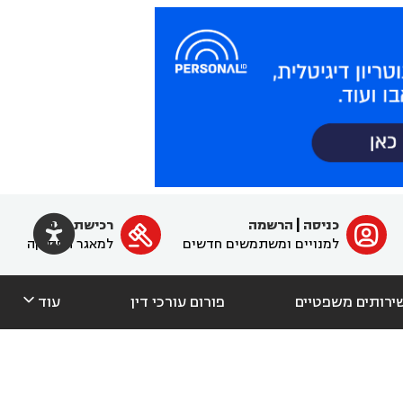

כניסה
|
הרשמה
רכישת מנוי
ﱐ

למנויים ומשתמשים חדשים
למאגר הפסיקה

ירותים משפטיים
פורום עורכי דין
עוד