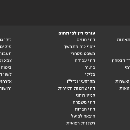
עורכי דין לפי תחום
ותאונות
דיני חוזים
נזקי ג
ייפוי כוח מתמשך
מיסים
משפט מסחרי
תעבור
ד הבטחון
דיני עבודה
צבא ומ
מי
ביטוח
ביטוח 
פלילי
לשון ה
ואשרות
מקרקעין ונדל"ן
אזרחוי
וואות
דיני צרכנות ותיירות
ירושות
קניין רוחני
דיני משפחה
דיני חברות
הוצאה לפועל
רשלנות רפואית