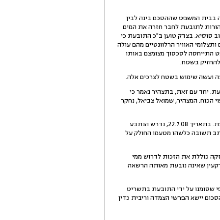
תה בבית המשפט שההסכם בינה לבין
 בבש"א 10858/08. באותו עניין ביקש הנתבע להורות לתובעת לחבר חזרה את המים
נה בשטח התב"ע של הישוב סוסיא. בצדק טוען ב"כ התובעת כי
תצלומי האוויר הרלוונטיים מהם עולה
פט התייחסה לסכסוך מצומצם באותו
להחזיק בשטח.
ת. יחד עם זאת, בתצהיר נאמר כי
י הכוח. המצהיר, שמואל צביאל, נחקר
16.אין מחלוקת כי בעבר, ניתנה הרשאה כלשהי לנתבע להחזיק בחלק מהשטח, אולם הרשאה זו בוטלה על ידי התובעת. בתאריך 22.7.08, נדרש הנתבע
תב תשובה כלשהו מטעמו החולק על
זקה כוללת את הזכות לדרוש ממי
רקעין שאינה נובעת מאותה הרשאה
 המקרקעין המכונים חוות מגן דוד כפי שסומנו על ידי התובעת בתשריט
יעה כנספח ב', בצבע צהוב. אני מחייב את הנתבע בהוצאות התובעת בסכום כולל של 10,000 ₪. הסכום יישא הפרשי הצמדה וריבית כדין