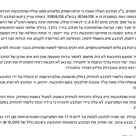
ם נוספים. ב"כ הנתבע העלה טענה כי קיים השתק פלוגתא ממנו עולה שהתובעת הוד
ההסתדרות אינו כולל את שטח החווה זאת במסגרת ת.א. 18299/08
והחשמל לחווה. בית המשפט קבע על סמך מכתב מיום 5.6.07, כי לכאורה עולה, שהחווה אי
 סעד זמני, קביעה שהסתמכה על מכתב בודד בלבד. בהליך שלפני הוצגו ההסכמים ו
לה בתוך השטח בו מחזיקה התובעת כדין. עוד ייאמר, כי אותה החלטה של בית המש
עת לספק לנתבע מים וחשמל לחווה. ההחלטה לא התיימרה לקבוע את זכויות הצדדים 
יר מטעם התובעת לא היה מוסמך למסור עדות מטעמה שכן הוא אינו אורגן של התובע
ת. יפוי הכוח צורף כנספח א' לתצהיר. גם כאן לא הובאה ראיה הסותרת את תוכן יפו
 הוא בקיא בעובדות עליהן הצהיר בתצהירו.
שלח אליו מאת עו"ד עקיבא סילבצקי בשם התובעת. יודגש, כי הנתבע לא הציג מכ
.
אכן הוכח שהתובעת היא בעלת הזכויות להחזיק בשטח, לפעול בשטח כמחזיק. זכות הח
נות את המקרקעין. לא עלה בידי הנתבע להוכיח כי בידיו זכות כלשהי להחזיק במק
.
18.לאור כל האמור, התביעה מתקבלת. אני מורה לנתבע לפנות עד ליום 1.7.11 את
שצורף לכתב התב
.