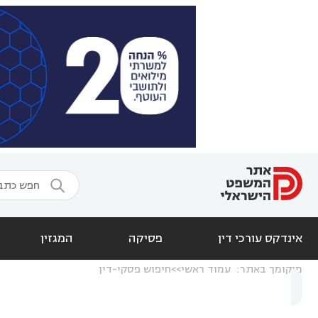

אינדקס עורכי דין
פסיקה
המגזין
מיקומך באתר:
עמוד ראשי
חיפוש פסקי-דין