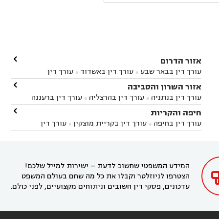

אזור הדרום
עורך דין בבאר שבע
עורך דין באשדוד
עורך דין


באשקלון
עורך דין בבאר טוביה
עורך דין בגן יבנה

אזור השרון והסביבה



עורך דין בניר הבנים
עורך דין בערד
עורך דין בקיבוץ


עורך דין בנתניה
עורך דין בהרצליה
עורך דין ברעננה


זיקים
עורך דין בנתיבות
עורך דין בקרית מלאכי



עורך דין בחדרה
עורך דין בכפר סבא
עורך דין בהוד

חיפה והקריות



השרון
עורך דין באבן יהודה
עורך דין בבנימינה



עורך דין בחיפה
עורך דין בקריית מוצקין
עורך דין


עורך דין בחריש
עורך דין בקיסריה
עורך דין בקדימה


בקרית מוצקין
עורך דין בקריית אתא
עורך דין


עורך דין ברמת השרון
עורך דין בתל מונד



בקריית חיים
עורך דין בקרית ביאליק
עורך דין


בחדרה

המידע המשפטי שחשוב לדעת – ישירות למייל שלכם!
הצטרפו לניוזלטר וקבלו את כל מה שחם בעולם המשפט
עדכונים, פסקי דין חשובים וניתוחים מקצועיים, לפני כולם.