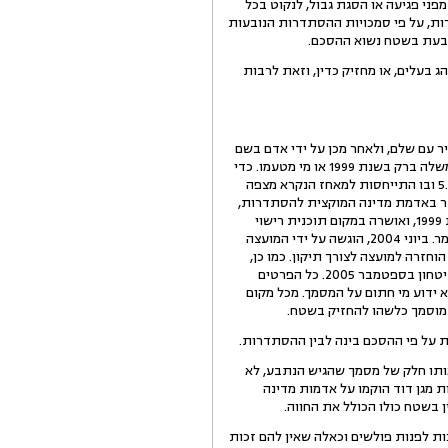
מפני פגיעה או הסגת גבול, לנקוט בכל
ת, על פי סמכויות ההסתדרות הנובעות
ובעת בשטח נשוא ההסכם.
בעלים, או מחזיק כדין, וזאת לרבות
199 הוחזקה החווה על ידי אדם בשם מאיר עם שלם, ולאחר מכן על ידי אדם בשם
ישראל דנציגר, ולאחר מכן על ידי הנתבע. הנתבע טען כי למחזיקים אלה ניתנה רשות להחזיק בחווה על ידי ראש הממשלה ברק בשנת 1999 או מי מטעמו. כדי
לחזק טענה זו ולתמוך בה, הגיש הנתבע מסמך שסומן נ/1. מדובר במסמך שנערך על ידי המנהל האזרחי ביום 5.6.2007 ובו התייחסות למאחז הנקרא מצפה
בר באדמת מדינה המוקצית להסתדרות,
וכי המאחז חורג לתוך קרקע פרטית. עוד נאמר כי במסגרת תכנון, היה "הסכם מאחזים" של ראש הממשלה ברק בשנת 1999, ואושרה במקום תוכנית רישוי
לחוות מרעה הנקראת חוות מגן דוד ונמצאת בבעלות הנתבע. על פי התכנון ניתן להציב שני מבנים יבילים ומבנה לשומר. ביוני 2004, הוגשה על ידי המועצה
אחז (198 דונם) למגורים ומשק. התוכנית הוחזרה למועצה לצורך תיקון. כמו כן,
התוכנית חרגה לתוך שטח אש. באוקטובר 2004, התקבלה במנהל האזרחי תוכנית מתוקנת, שהועבר לאישור שר הביטחון בספטמבר 2005. כל הפרטים
 ידוע מי חתום על המסמך. מכל מקום
 מוסמך כלשהו להחזיק בשטח.
ותו חלק של מסמך שהגיש הנתבע, לא
ת מגן דוד הוקמו על אדמות מדינה
בשטח כולו הכולל את החווה.
ות לפנות פולשים וכאלה שאין להם זכות