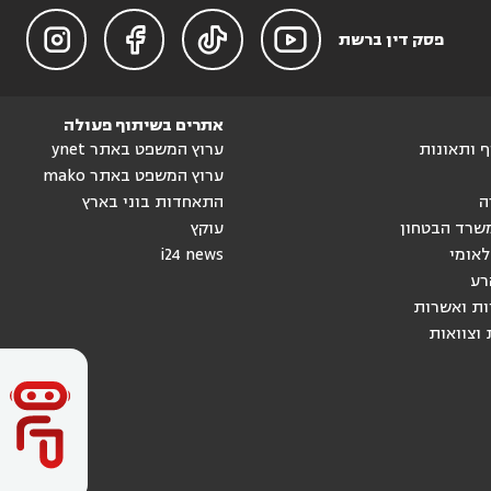




פסק דין ברשת
אתרים בשיתוף פעולה
וף ותאונות
ערוץ המשפט באתר ynet
ערוץ המשפט באתר mako
ה
התאחדות בוני בארץ
שרד הבטחון
עוקץ
לאומי
i24 news
רע
ות ואשרות
 וצוואות