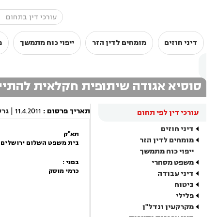
דיני חוזים
מומחים לדין הזר
ייפוי כוח מתמשך
מ
סוסיא אגודה שיתופית חקלאית להתיישב
תאריך פרסום
:
11.4.2011
|
גרס
עורכי דין לפי תחום
דיני חוזים
תא"ק
מומחים לדין הזר
בית משפט השלום ירושלים
ייפוי כוח מתמשך
משפט מסחרי
בפני :
כרמי מוסק
דיני עבודה
ביטוח
פלילי
מקרקעין ונדל"ן