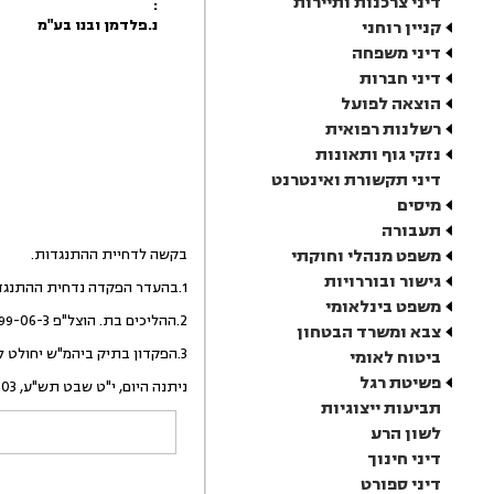
דיני צרכנות ותיירות
:
נ.פלדמן ובנו בע"מ
קניין רוחני
דיני משפחה
דיני חברות
הוצאה לפועל
רשלנות רפואית
נזקי גוף ותאונות
דיני תקשורת ואינטרנט
מיסים
תעבורה
משפט מנהלי וחוקתי
בקשה לדחיית ההתנגדות.
גישור ובוררויות
1.בהעדר הפקדה נדחית ההתנגדות.
משפט בינלאומי
2.ההליכים בת. הוצל"פ 02-13199-06-3 יימשכו כסידרם נגד הנתבעים ע"י התובעת.
צבא ומשרד הבטחון
3.הפקדון בתיק ביהמ"ש יחולט לטובת התובעת ויועבר לה באמצעות בא כוחה.
ביטוח לאומי
פשיטת רגל
ניתנה היום, י"ט שבט תש"ע, 03 פברואר 2010, בהעדר הצדדים.
תביעות ייצוגיות
לשון הרע
דיני חינוך
דיני ספורט