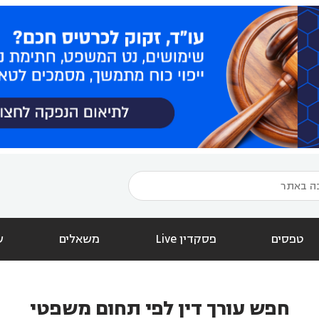
טפסים
פסקדין Live
משאלים
ש
חפש עורך דין לפי תחום משפטי