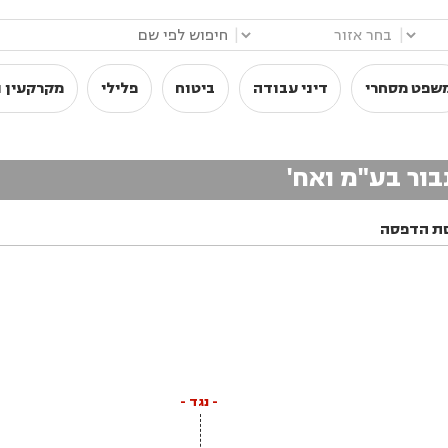
|
|
שפט מסחרי
דיני עבודה
ביטוח
פלילי
מקרקעין ו
בור בע"מ ואח'
ת הדפסה
- נגד -