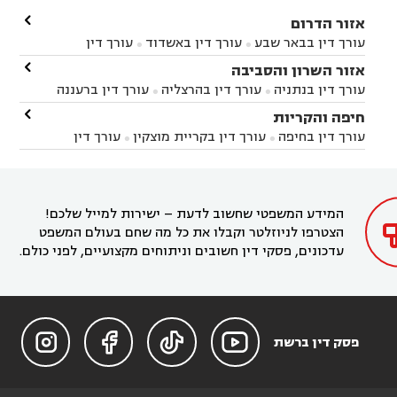

אזור הדרום
עורך דין בבאר שבע
עורך דין באשדוד
עורך דין


באשקלון
עורך דין בבאר טוביה
עורך דין בגן יבנה

אזור השרון והסביבה



עורך דין בניר הבנים
עורך דין בערד
עורך דין בקיבוץ


עורך דין בנתניה
עורך דין בהרצליה
עורך דין ברעננה


זיקים
עורך דין בנתיבות
עורך דין בקרית מלאכי



עורך דין בחדרה
עורך דין בכפר סבא
עורך דין בהוד

חיפה והקריות



השרון
עורך דין באבן יהודה
עורך דין בבנימינה



עורך דין בחיפה
עורך דין בקריית מוצקין
עורך דין


עורך דין בחריש
עורך דין בקיסריה
עורך דין בקדימה


בקרית מוצקין
עורך דין בקריית אתא
עורך דין


עורך דין ברמת השרון
עורך דין בתל מונד



בקריית חיים
עורך דין בקרית ביאליק
עורך דין


בחדרה

המידע המשפטי שחשוב לדעת – ישירות למייל שלכם!
הצטרפו לניוזלטר וקבלו את כל מה שחם בעולם המשפט
עדכונים, פסקי דין חשובים וניתוחים מקצועיים, לפני כולם.




פסק דין ברשת