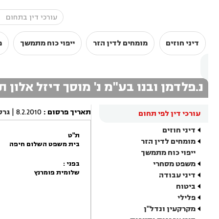
דיני חוזים
מומחים לדין הזר
ייפוי כוח מתמשך
מ
נ.פלדמן ובנו בע"מ נ' מוסך דיזל אלון ת
תאריך פרסום
:
8.2.2010
|
גרס
עורכי דין לפי תחום
דיני חוזים
ת"ט
מומחים לדין הזר
בית משפט השלום חיפה
ייפוי כוח מתמשך
משפט מסחרי
בפני :
שלומית פומרנץ
דיני עבודה
ביטוח
פלילי
מקרקעין ונדל"ן