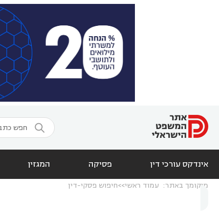

אינדקס עורכי דין
פסיקה
המגזין
מיקומך באתר:
עמוד ראשי
חיפוש פסקי-דין