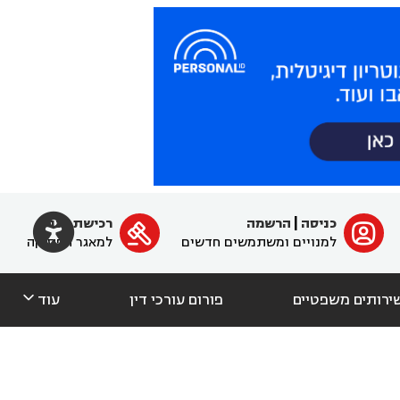

כניסה
|
הרשמה
רכישת מנוי
ﱐ

למנויים ומשתמשים חדשים
למאגר הפסיקה

ירותים משפטיים
פורום עורכי דין
עוד