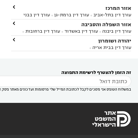

אזור המרכז
עורך דין בתל-אביב
עורך דין ברמת-גן
עורך דין בבני


ברק
עורך דין בפתח תקווה
עורך דין בראשון לציון

אזור השפלה והסביבה



עורך דין ברחובות
עורך דין בנס ציונה
עורך דין


עורך דין ביבנה
עורך דין באשדוד
עורך דין ברחובות



במודיעין
עורך דין בהרצליה
עורך דין בחולון
עורך



עורך דין בראשון לציון
עורך דין במודיעין
עורך דין

יהודה ושומרון


דין בקרית אונו
עורך דין ברמלה
עורך דין בקריית


בבאר יעקב
עורך דין בגדרה
עורך דין בכפר רות



אונו
עורך דין בבת ים
עורך דין בגבעת שמואל
עורך
עורך דין בבית אריה




דין באזור
עורך דין בגן יבנה
עורך דין בעמק חפר



עורך דין במודיעין מכבים רעות
עורך דין במודיעין

רעות
עורך דין בסביון
עורך דין ברמת השרון
עורך



זה הזמן להצטרף לרשימת התפוצה
דין בשוהם

במשלוח הטופס אני מסכים לקבל לכתובת המייל שלי פרסומות ועדכונים מאתר פסק ד