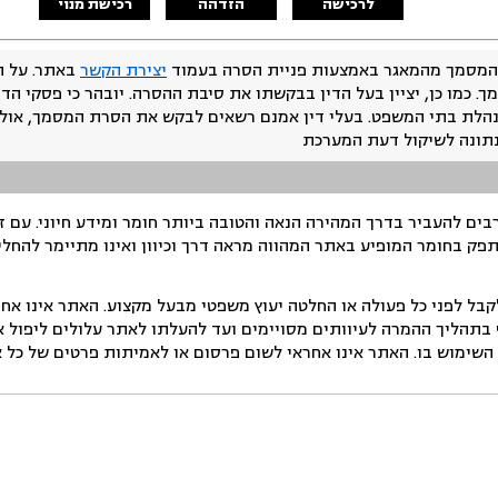
לרכישה
הזדהה
רכישת מנוי
המסמך מהמאגר באמצעות פניית הסרה בעמוד
יצירת הקשר
באתר. על ה
ך. כמו כן, יציין בעל הדין בבקשתו את סיבת ההסרה. יובהר כי פסקי הד
נהלת בתי המשפט. בעלי דין אמנם רשאים לבקש את הסרת המסמך, אולם
נתונה לשיקול דעת המערכת
ים להעביר בדרך המהירה הנאה והטובה ביותר חומר ומידע חיוני. עם 
תפק בחומר המופיע באתר המהווה מראה דרך וכיוון ואינו מתיימר להחלי
ל לפני כל פעולה או החלטה יעוץ משפטי מבעל מקצוע. האתר אינו אחרא
בתהליך ההמרה לעיוותים מסויימים ועד להעלתו לאתר עלולים ליפול אי 
ימוש בו. האתר אינו אחראי לשום פרסום או לאמיתות פרטים של כל אד