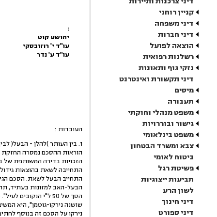
דיני צרכנות ותיירות
קניין רוחני
דיני משפחה
:
דיני חברות
יהושע קוט
הוצאה לפועל
עו"ד י' רוזובסקי
עו"ד ע' נדר
רשלנות רפואית
נזקי גוף ותאונות
דיני תקשורת ואינטרנט
מיסים
תעבורה
משפט מנהלי וחוקתי
גישור ובוררויות
העובדות :
משפט בינלאומי
1. בין העותר )להלן - הבעל( לבין המשיבה 2 )להלן - האישה( נעשה הסכם גירושין. על-מי
צבא ומשרד הבטחון
הוראות ההסכם נמסרה החזקת בנם של בני הזוג, המ
ביטוח לאומי
הזכויות בדירה המשותפת של בני הזוג )שערכה כ150,000
פשיטת רגל
התחייבה לשאת בהוצאות גידול הבן, פרט לסכום 
תביעות ייצוגיות
התחייב הבעל לשאת. הסכם הגירו
הבעל-האב למזונות בעתיד, תהא
לשון הרע
הסך של 50 ל"י הנקובים לעיל". כן נקבע בסעיף זה, כי "כערבה הדדית לענין זה תהא הגב'
דיני חינוך
שושנה נירקו-גוטמן", היא המשיבה 3 )להלן - הערבה(. נקבע בהסכם, כי "חתימ
דיני ספורט
נירקו על הסכם זה בנוסף לחתימ