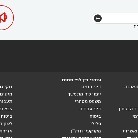

ין
עורכי דין לפי תחום
ותאונות
דיני חוזים
נזקי ג
ייפוי כוח מתמשך
מיסים
משפט מסחרי
תעבור
ד הבטחון
דיני עבודה
צבא ומ
מי
ביטוח
ביטוח 
פלילי
לשון ה
ואשרות
מקרקעין ונדל"ן
אזרחוי