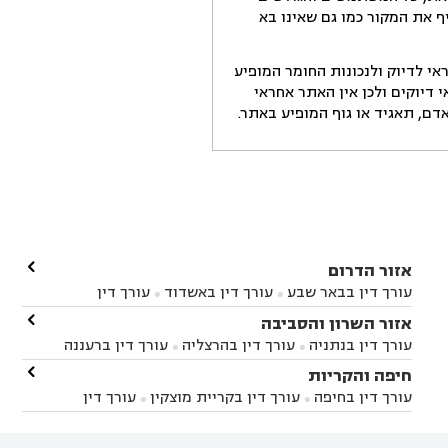
ף את המקור כמו גם שאינו בא
י לדיוק ולנכונות החומר המופיע
דיוקים ולכן אין האתר אחראי
ם, תאגיד או גוף המופיע באתר.

אזור הדרום
עורך דין בבאר שבע
עורך דין באשדוד
עורך דין


באשקלון
עורך דין בבאר טוביה
עורך דין בגן יבנה

אזור השרון והסביבה



עורך דין בניר הבנים
עורך דין בערד
עורך דין בקיבוץ


עורך דין בנתניה
עורך דין בהרצליה
עורך דין ברעננה


זיקים
עורך דין בנתיבות
עורך דין בקרית מלאכי



עורך דין בחדרה
עורך דין בכפר סבא
עורך דין בהוד

חיפה והקריות



השרון
עורך דין באבן יהודה
עורך דין בבנימינה



עורך דין בחיפה
עורך דין בקריית מוצקין
עורך דין


עורך דין בחריש
עורך דין בקיסריה
עורך דין בקדימה


בקרית מוצקין
עורך דין בקריית אתא
עורך דין


עורך דין ברמת השרון
עורך דין בתל מונד



בקריית חיים
עורך דין בקרית ביאליק
עורך דין

