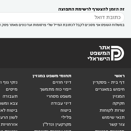
רעות
עורך דין בסביון
עורך דין ברמת השרון
עורך



זה הזמן להצטרף לרשימת התפוצה
דין בשוהם

במשלוח הטופס אני מסכים לקבל לכתובת המייל שלי פרסומות ועדכונים מאתר פסק ד
ראשי
תחומי משפט במגזין
דף בית - פסקדין
דיני חוזים
נזקי גוף 
חיפוש במאגרים
ייפוי כוח מתמשך
מיסים
המגזין
משפט מסחרי
תעבורה
חקיקה
דיני עבודה
צבא ומשר
שרות לקוחות
ביטוח
ביטוח לאו
תנאי שימוש
פלילי
לשון הרע
צור קשר
מקרקעין ונדל"ן
אזרחויות 