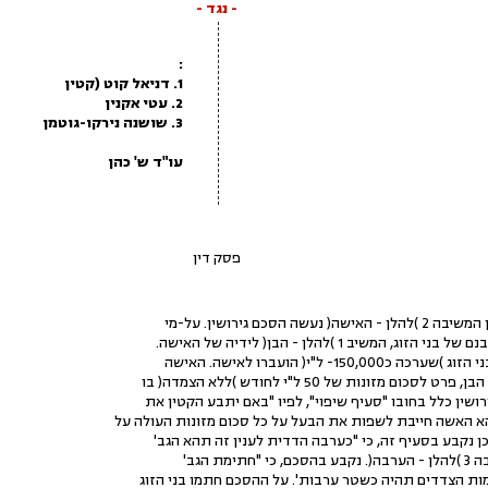
- נגד -
:
1. דניאל קוט (קטין
2. עטי אקנין
3. שושנה נירקו-גוטמן
עו"ד ש' כהן
פסק דין
שיב 1 )להלן - הבן( לידיה של האישה.
- ל"י( הועברו לאישה. האישה
מזונות של 50 ל"י לחודש )ללא הצמדה( בו
שין כלל בחובו "סעיף שיפוי", לפיו "באם יתבע הקטין את
 האשה חייבת לשפות את הבעל על כל סכום מזונות העולה על
ת הגב'
ות הצדדים תהיה כשטר ערבות'. על ההסכם חתמו בני הזוג