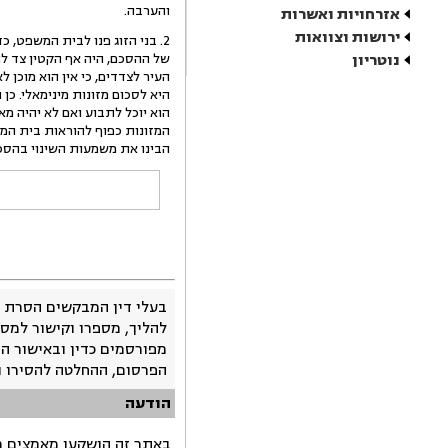
והערבה.
אזרחויות ואשרות
ירושות וצוואות
2. בני הזוג פנו לבית המשפט, כדי ליתן תוקף של פסק-דין להסכם שביניהם. על-פי ניסוחו
נוטריון
של ההסכם, היה אף הקטין צד לה
העיר לצדדים, כי אין הוא מוכן
היא לסכום מזונות מינימאלי. כן
הוא יוכל לתבוע ואם לא יהיה מ
המזונות כפוף להוראות בית המשפ
הבינו את משמעות השינוי בהסכם
בעלי דין המבקשים הסרת 
להליך, מספרו וקישור למסמ
מפורסמים כדין ובאישור ה
הפרסום, ההחלטה להסירו 
הודעה
באתר זה הושקעו מאמצים רב