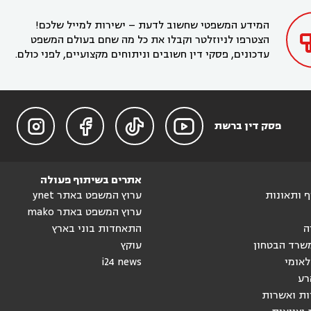
בחדרה

המידע המשפטי שחשוב לדעת – ישירות למייל שלכם!
הצטרפו לניוזלטר וקבלו את כל מה שחם בעולם המשפט
עדכונים, פסקי דין חשובים וניתוחים מקצועיים, לפני כולם.




פסק דין ברשת
אתרים בשיתוף פעולה
וף ותאונות
ערוץ המשפט באתר ynet
ערוץ המשפט באתר mako
ה
התאחדות בוני בארץ
שרד הבטחון
עוקץ
לאומי
i24 news
רע
ות ואשרות