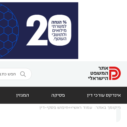

אינדקס עורכי דין
פסיקה
המגזין
מיקומך באתר:
עמוד ראשי
חיפוש פסקי-דין