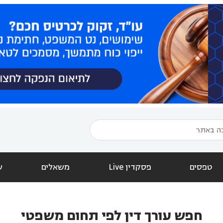
טפסים
פסקדין Live
משאלים
ש
חפש עורך דין לפי תחום משפטי