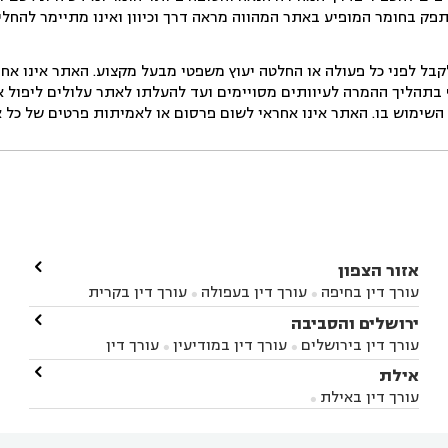
תפק בחומר המופיע באתר המהווה מראה דרך וכיוון ואינו מתיימר להחלי
ל לפני כל פעולה או החלטה יעוץ משפטי מבעל מקצוע. האתר אינו אחרא
בתהליך ההמרה לעיוותים מסויימים ועד להעלתו לאתר עלולים ליפול אי 
ימוש בו. האתר אינו אחראי לשום פרסום או לאמיתות פרטים של כל אד

אזור הצפון
עורך דין בחיפה
עורך דין בעפולה
עורך דין בקרית


אתא
עורך דין בנהריה
עורך דין בראש פינה
עורך דין

ירושלים והסביבה



בקרית שמונה
עורך דין במושב מגדים
עורך דין


עורך דין בירושלים
עורך דין במודיעין
עורך דין


במושב ציפורי
עורך דין בסח'נין
עורך דין בעכו
עורך



בבית-שמש
עורך דין במבשרת ציון
עורך דין בגיזו

אילת



דין בעמק הירדן
עורך דין בנשר
עורך דין בקרית


עורך דין בגבעת זאב
עורך דין בנווה אילן
עורך דין


ביאליק
עורך דין במגדל העמק
עורך דין בקיבוץ לוחמי
עורך דין באילת



בקרני שומרון
עורך דין בשורש


הגטאות
עורך דין בקיסריה
עורך דין בטבריה
עורך



דין בכפר ראמה
עורך דין באור עקיבא

