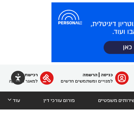

כניסה
|
הרשמה
רכישת מנוי
ﱐ

למנויים ומשתמשים חדשים
למאגר הפסיקה

ירותים משפטיים
פורום עורכי דין
עוד