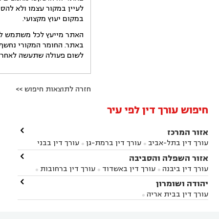
לעיין במקור עצמו ולא להס
במקום יעוץ מקצועי.
האתר מייעץ לכל משתמש לקב
באתר. החומר המקורי נחשף 
לשום פעולה שתעשה לאחר הש
חזרה לתוצאות חיפוש >>
חיפוש עורך דין לפי עיר

אזור המרכז
עורך דין בתל-אביב
עורך דין ברמת-גן
עורך דין בבני


ברק
עורך דין בפתח תקווה
עורך דין בראשון לציון

אזור השפלה והסביבה



עורך דין ברחובות
עורך דין בנס ציונה
עורך דין


עורך דין ביבנה
עורך דין באשדוד
עורך דין ברחובות



במודיעין
עורך דין בהרצליה
עורך דין בחולון
עורך



עורך דין בראשון לציון
עורך דין במודיעין
עורך דין

יהודה ושומרון


דין בקרית אונו
עורך דין ברמלה
עורך דין בקריית


בבאר יעקב
עורך דין בגדרה
עורך דין בכפר רות



אונו
עורך דין בבת ים
עורך דין בגבעת שמואל
עורך
עורך דין בבית אריה




דין באזור
עורך דין בגן יבנה
עורך דין בעמק חפר



עורך דין במודיעין מכבים רעות
עורך דין במודיעין
