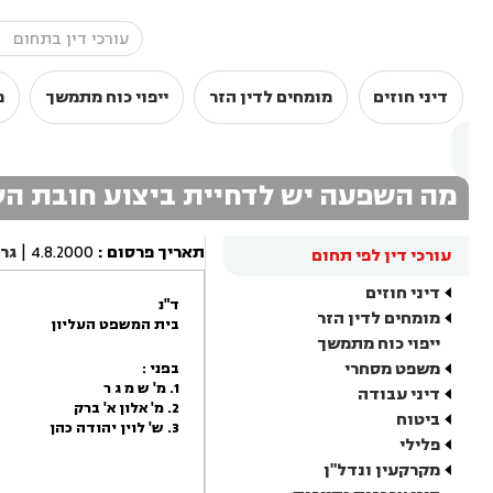
דיני חוזים
מומחים לדין הזר
ייפוי כוח מתמשך
מ
מה השפעה יש לדחיית ביצוע חובת השי
תאריך פרסום
:
4.8.2000
|
גר
עורכי דין לפי תחום
דיני חוזים
ד"נ
מומחים לדין הזר
בית המשפט העליון
ייפוי כוח מתמשך
משפט מסחרי
בפני :
1. מ' ש מ ג ר
דיני עבודה
2. מ' אלון א' ברק
ביטוח
3. ש' לוין יהודה כהן
פלילי
מקרקעין ונדל"ן