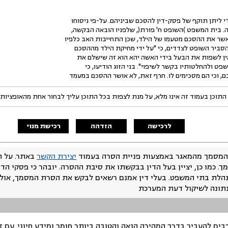
. בית המשפט )השופט ח' פורת(, שלפניו הובאה הבקשה,
 לאשר את ההסכם מטעמו של הילד, שכן התחייבות האב כלפיו
 הסביר השופט לצדדים, כי "על ידי מחיקת הילד מההסכם
אין לשפות את הבעל בידי האשה יהא הוא זה שישלם את
ט ולהחלטותיו בקשר לשיפוי". בני הזוג הודיעו, כי
, וכי הם מסכימים לו. חרף זאת, לא אושר ההסכם במעמד
התוכן בעמוד זה אינו מלא, על מנת לצפות בכל התוכן עליך לבחור אחת מהאופציות
לרכישה
הזדהה
רכישת מנוי
המסמך מהמאגר באמצעות פניית הסרה בעמוד
יצירת הקשר
באתר. על ה
ך. כמו כן, יציין בעל הדין בבקשתו את סיבת ההסרה. יובהר כי פסקי הד
נהלת בתי המשפט. בעלי דין אמנם רשאים לבקש את הסרת המסמך, אולם
נתונה לשיקול דעת המערכת
ים להעביר בדרך המהירה הנאה והטובה ביותר חומר ומידע חיוני. עם 