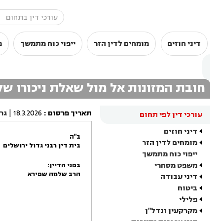
דיני חוזים
מומחים לדין הזר
ייפוי כוח מתמשך
מ
חובת המזונות אל מול שאלת ניכורו של
תאריך פרסום
:
18.3.2026
|
גר
עורכי דין לפי תחום
דיני חוזים
ב"ה
מומחים לדין הזר
בית דין רבני גדול ירושלים
ייפוי כוח מתמשך
משפט מסחרי
בפני הדיין:
הרב שלמה שפירא
דיני עבודה
ביטוח
פלילי
מקרקעין ונדל"ן