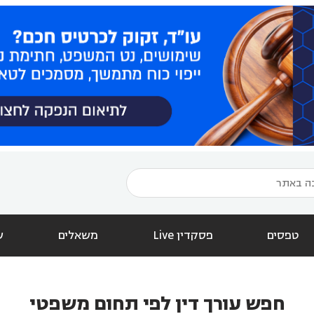
טפסים
פסקדין Live
משאלים
ש
חפש עורך דין לפי תחום משפטי