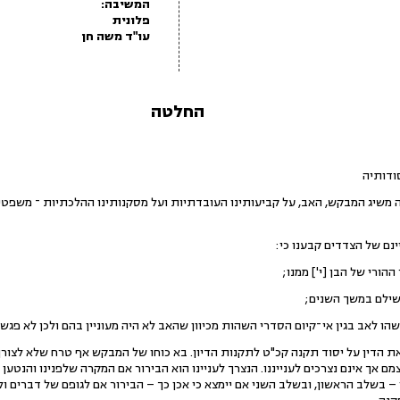
המשיבה:
פלונית
עו"ד משה חן
החלטה
ודותיה
 משיג המבקש, האב, על קביעותינו העובדתיות ועל מסקנותינו ההלכתיות ־ משפט
ינם של הצדדים קבענו כי:
 ההורי של הבן
[י']
ממנו;
שילם במשך השנים;
שהו לאב בגין
אי
־
קיום
הסדרי השהות מכיוון שהאב לא היה מעוניין בהם ולכן לא פגש
ת הדין על יסוד תקנה קכ"ט לתקנות הדיון. בא כוחו של המבקש אף טרח שלא לצור
 אך אינם נצרכים לענייננו. הנצרך לעניינו הוא הבירור אם המקרה שלפנינו והנטען 
 בשלב הראשון, ובשלב השני אם יימצא כי אכן כך – הבירור אם לגופם של דברים 