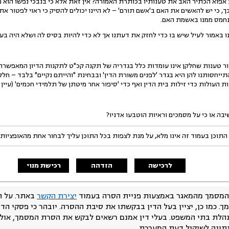
ע אפוא הכתיר האב את טענותיו בכותרת האמורה? אין זאת אלא כי בנבכי נפשו הוא מצ
ם כך, כי יש להאשים את האם ב'אשם תורם' – לא היינו יכולים להסיק כי ראוי לפטור א
נחמס ממנו באשמת האם.
נו באמור לעיל שיש בו כדי לחזק את דעתנו אך לא כדי להיות בסיס לה ושלא היה בע
ור טענות שחלקן אינו עומדות כלל בגדריה של תקנה קכ"ט לתקנות הדיון המאפשרת
ייחסותנו להן היא בגדר 'לפנים משורת הדין' ובבחינת "והייתם נקיים" בלבד – חלק
ת העולות כדי זילות בית הדין ואף כדי 'סיפור אחר מיטתן של תלמידי חכמים' (עיין ב
בה או כי על מסמכים וראיות הוטבעו אדניו?
התוכן בעמוד זה אינו מלא, על מנת לצפות בכל התוכן עליך לבחור אחת מהאופציות
לרכישה
הזדהה
רכישת מנוי
המסמך מהמאגר באמצעות פניית הסרה בעמוד
יצירת הקשר
באתר. על ה
ך. כמו כן, יציין בעל הדין בבקשתו את סיבת ההסרה. יובהר כי פסקי הד
נהלת בתי המשפט. בעלי דין אמנם רשאים לבקש את הסרת המסמך, אולם
נתונה לשיקול דעת המערכת