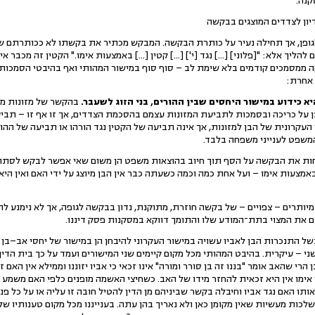
קנה.
יון לצדדים המוצגים בבקשה
ופן, אך תחילה נעיר על כותרת הבקשה. המבקש מכתיר את בקשתו לא ככותרתם ש
יך אלא: "[פלוני] [...] נגד [י'] [...] קטין [...] באמצעות אימו." הקטין זה מכבר אינ
 ממסמכים קודמים בלא שימת לב – סוף סוף במישור המהותי ואף בהיבטי הסמכות
 אחרת:
א כידוע במישור היחסים שבין ההורים, בני הזוג לשעבר.
בהקשר של מזונות מד
 על כריכה ובסמכות לתביעת המזונות עצמם בהסכמת הצדדים, אך זו אף זו – תביע
ו העקרונית של הבן למזונות, אך אינה תביעה של הקטין נגד הורהו או תביעה של הה
המשפט לענייני משפחה בלבד.
חות את הבקשה על הסף תוך חיוב בהוצאות משפט הן משום שאי אפשר לבקש לסתור
אמצעות אימו – ועל אחת כמה וכמה כשעתה כבר אין הבן מיוצג על ידי האם ואין היא 
 מיותרים – צפויים – של בקשה חוזרת, מתוקנת, נדון בבקשה לגופה, אך לא נימנע ל
את המצוי בתת־המודע שלו והתומך דווקא במסקנות פסק דיננו.
 התנכרות הבן לאביו עשויה במישור העקרוני להיבחן הן במישור של יחסי אב–בן 
י – עיקרית. בהיבט המהותי מכל מקום קיימים שני המישורים ועמד על כך בית הדין
רי שהאב אומר "בננו זה בן סורר ומורה" אינו זכאי כי אביו יזוננו וממילא אין האם 
ו אימו אין היא זכאית להחזר מידו של האב. כשחיצי האשמה מופנים כלפי האם משמע 
ותו האם נגד אביו וחיבלה בקשר שביניהם מן הדין להטיל חובה זו עליה או על כל פ
לכות מעשיות שאין מקומן כאן ולא נאריך בהן עתה. בענייננו מכל מקום טענותיו של