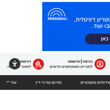

כניסה
|
הרשמה
רכישת מנוי
ﱐ

למנויים ומשתמשים חדשים
למאגר הפסיקה

ירותים משפטיים
פורום עורכי דין
עוד