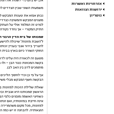
אכן יש בהם כדי לשנות את המס
אזרחויות ואשרות
משמעות השוני שבין הצדדים לד
ירושות וצוואות
נוטריון
נבחן אפוא את טענות המבקש לג
מוצגים המבקש והמשיבה כצדדים להל
לפרט זה המלמד אולי על העתקה
התיק המקורי – אך נחדד נקודה
סמכותו
של בית הדין הרבני הי
ל'השבת מזונות' שיכולה להישען
להצריך בירור אגבי בעניין זכות
החוקי השורר כיום בארץ בבית 
מטעם זה לכאורה היה עלינו לד
בקשה המכוונת כנגד הבן – ולו ב
מוסמכים לדון בין האב לבן.
אף על פי כן וכדי לחסוך הליכים
הבקשה חשף המבקש מבלי משים 
שאלת שלילת הזכות למזונות בשל
הראשון סמכותנו היא אגבית ובשנ
כשחיצי האשמה מופנים כלפי הבן ה
אינה חייבת במזונותיו, ואם זנת
למזונות, מכל מקום משהמרידה א
הוצאותיה. להבחנה זו יש כמה הש