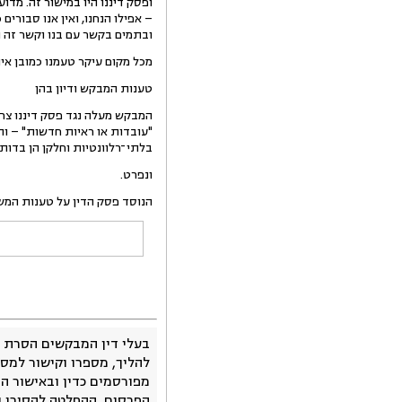
ופסק דיננו היו במישור זה. מדו
– אפילו הנחנו, ואין אנו סבורי
ובתמים בקשר עם בנו וקשר זה 
מכל מקום עיקר טעמנו כמובן אי
טענות המבקש ודיון בהן
המבקש מעלה נגד פסק דיננו צר
"עובדות או ראיות חדשות" – והת
בלתי־רלוונטיות וחלקן הן בדותו
ונפרט.
הנוסד פסק הדין על טענות המשי
בעלי דין המבקשים הסרת 
להליך, מספרו וקישור למסמ
מפורסמים כדין ובאישור ה
הפרסום, ההחלטה להסירו 