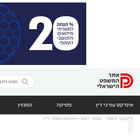

אינדקס עורכי דין
פסיקה
המגזין
מיקומך באתר:
עמוד ראשי
חיפוש פסקי-דין