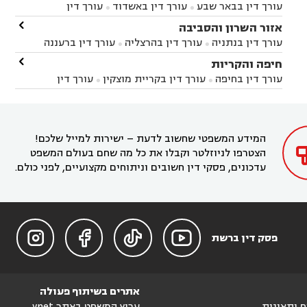
עורך דין בבאר שבע
עורך דין באשדוד
עורך דין


באשקלון
עורך דין בבאר טוביה
עורך דין בגן יבנה

אזור השרון והסביבה



עורך דין בניר הבנים
עורך דין בערד
עורך דין בקיבוץ


עורך דין בנתניה
עורך דין בהרצליה
עורך דין ברעננה


זיקים
עורך דין בנתיבות
עורך דין בקרית מלאכי



עורך דין בחדרה
עורך דין בכפר סבא
עורך דין בהוד

חיפה והקריות



השרון
עורך דין באבן יהודה
עורך דין בבנימינה



עורך דין בחיפה
עורך דין בקריית מוצקין
עורך דין


עורך דין בחריש
עורך דין בקיסריה
עורך דין בקדימה


בקרית מוצקין
עורך דין בקריית אתא
עורך דין


עורך דין ברמת השרון
עורך דין בתל מונד



בקריית חיים
עורך דין בקרית ביאליק
עורך דין


בחדרה

המידע המשפטי שחשוב לדעת – ישירות למייל שלכם!
הצטרפו לניוזלטר וקבלו את כל מה שחם בעולם המשפט
עדכונים, פסקי דין חשובים וניתוחים מקצועיים, לפני כולם.




פסק דין ברשת
אתרים בשיתוף פעולה
וף ותאונות
ערוץ המשפט באתר ynet