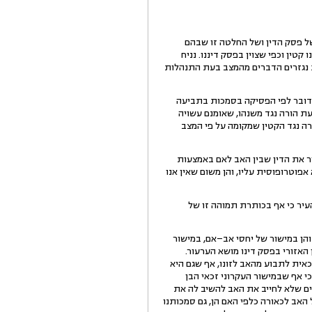
ל פסק הדין ושל החלטה זו שבהם
ו קטין וכפי שצוין בפסק דיננו. נניח
 נגזרים הדברים מהמצב בעת התנהלות
ובר לפי הפסיקה בסמכות בתביעה
ת הורה נגד משנהו, שאומנם עשויה
ורה נגד הקטין שמקומה על פי המצב
 את הדין שבין האב לאם באמצעות
אפוטרופוסית עליו, והן משום שאין אנו
העיר כי אף בכותרת תמוהה זו של
והן במישור של יחסי אב–אם, במישור
 האזורי בפסק דינו מושא הערעור.
זכאית לתבוע מהאב לזונו, אף שגם היא
כי אף שבמישור העקרוני זכאי הבן
נים שלא לחייב את האב להשיב לה את
 האב לכאורה כלפי האם הן, גם סמכותנו