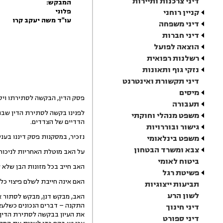
דיני צרכנות ותיירות
המבקש:
פלוני
קניין רוחני
עו"ד משה יעקב קרו
דיני משפחה
דיני חברות
הוצאה לפועל
רשלנות רפואית
נזקי גוף ותאונות
דיני תקשורת ואינטרנט
מיסים
פסק הדין, הבקשה לסתירתו ויס
תעבורה
לפנינו בקשה לסתירת הדין שבה
משפט מנהלי וחוקתי
הדדיים של הצדדים.
גישור ובוררויות
נזכיר, במסקנות פסק דיננו בעני
משפט בינלאומי
צבא ומשרד הבטחון
על האב מוטלת האחריות לניכור
ביטוח לאומי
האב חייב בכל מזונות הבן שלא 
פשיטת רגל
האם אינה חייבת לשלם פיצוי כל
תביעות ייצוגיות
לשון הרע
האב, מבקש דנן, מבקש לסתור א
התקנה – דברים הנכונים כשלעצמם
דיני חינוך
את העיון בבקשה לסתירת הדין –
דיני ספורט