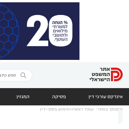

אינדקס עורכי דין
פסיקה
המגזין
מיקומך באתר:
עמוד ראשי
חיפוש פסקי-דין