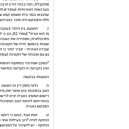
מתקבלת, הנה בבתי הדין הרבניים
חלה והמבקש היה מוכר כאביהשל
ז. הוטעם, בין היתר בעקבות 
מי הוא אבי
פסיכולוגית, ומותירה את האבהו
שונות בהמשך חייה של הקטינה).
שבדין האזרחי - סביר יותר כי ה
גם עם טובתה של הקטינה (עמוד 39). עם זאת הודגש
"כמובן שמדובר במסקנה הנסמכת 
ואין בקביעה זו כקביעה במישור
הטענות בבקשה
ח. כלפי פסק דין זה הוגשה הב
האב בנסיבות בהן אוסר חוק מיד
בהתייחסו לזהות האב הפסיכולוגי
המבקש כאביה.
ט. זאת ועוד, נטען כי דוקא המ
החזקה לפיה "רוב בעילות אחר 
החזקה - יש להצהיר על המבקש כ