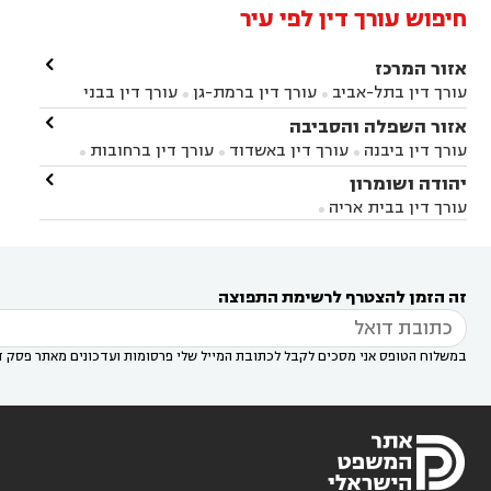
חיפוש עורך דין לפי עיר

אזור המרכז
עורך דין בתל-אביב
עורך דין ברמת-גן
עורך דין בבני


ברק
עורך דין בפתח תקווה
עורך דין בראשון לציון

אזור השפלה והסביבה



עורך דין ברחובות
עורך דין בנס ציונה
עורך דין


עורך דין ביבנה
עורך דין באשדוד
עורך דין ברחובות



במודיעין
עורך דין בהרצליה
עורך דין בחולון
עורך



עורך דין בראשון לציון
עורך דין במודיעין
עורך דין

יהודה ושומרון


דין בקרית אונו
עורך דין ברמלה
עורך דין בקריית


בבאר יעקב
עורך דין בגדרה
עורך דין בכפר רות



אונו
עורך דין בבת ים
עורך דין בגבעת שמואל
עורך
עורך דין בבית אריה




דין באזור
עורך דין בגן יבנה
עורך דין בעמק חפר



עורך דין במודיעין מכבים רעות
עורך דין במודיעין

רעות
עורך דין בסביון
עורך דין ברמת השרון
עורך



זה הזמן להצטרף לרשימת התפוצה
דין בשוהם

במשלוח הטופס אני מסכים לקבל לכתובת המייל שלי פרסומות ועדכונים מאתר פסק ד