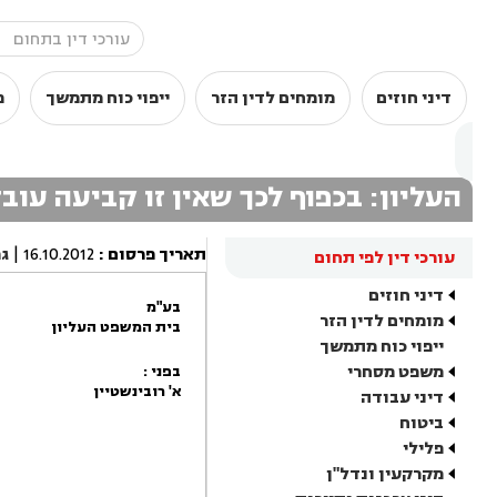
דיני חוזים
מומחים לדין הזר
ייפוי כוח מתמשך
מ
העליון: בכפוף לכך שאין זו קביעה עו
תאריך פרסום
:
16.10.2012
|
ג
עורכי דין לפי תחום
דיני חוזים
בע"מ
מומחים לדין הזר
בית המשפט העליון
ייפוי כוח מתמשך
משפט מסחרי
בפני :
א' רובינשטיין
דיני עבודה
ביטוח
פלילי
מקרקעין ונדל"ן