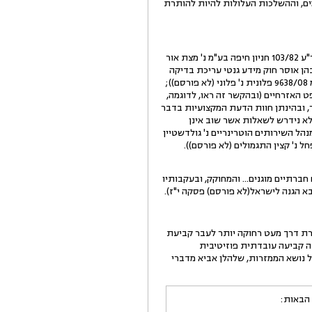
מים, וההשלכות העלולות להיות להותרת
י. לאחר העיון חוששני כי אין בידי להיעתר לבקשה. הבקשה אכן מעוררת שאלות משפטיות שיש בהן עניין (ראו ר"ע 103/82 חניון חיפה בע"מ נ' מצת אור
ת) בנסיבות בהן אוסר חוק מידע גנטי עריכת בדיקה
מדעית (בהקשר זה ראו בע"מ 4369/11 פלוני נ' פלונית (לא פורסם); בע"מ 2685/11 פלוני נ' פלונית (לא פורסם); בע"מ 9638/08 פלונית נ' פלוני (לא פורסם));
 האזרחיים (ובהקשר זה ראו, לדוגמה,
ק רגיש זה מעורר, ובהינתן חוות הדעת המקצועיות בדבר
לא נידרש לשאלות אשר שוב אינן
ת לצורך ההתדיינות הקונקרטית, גם מקום שהן עשויות לעלות שוב בעתיד בהקשרים אחרים" (רע"א 202/05 מנהל השירותים הוטרינריים נ' גולדשטיין
רסם) - השופטת פרוקצ'יה; רע"א 1633/10 פרוכטר נ' בנק לאומי לישראל בע"מ (לא פורסם); רע"א 10444/09 פחל נ' קצין התגמולים (לא פורסם)).
רתיים מוגנים... והמחוקק, ובעקבותיו
רת דרך מעט רחוקה יותר לעבר קביעת
ה קביעה עובדתית פוזיטיבית
ל נושא הממזרות, שלהלן אביא מדברי
 הבאות: