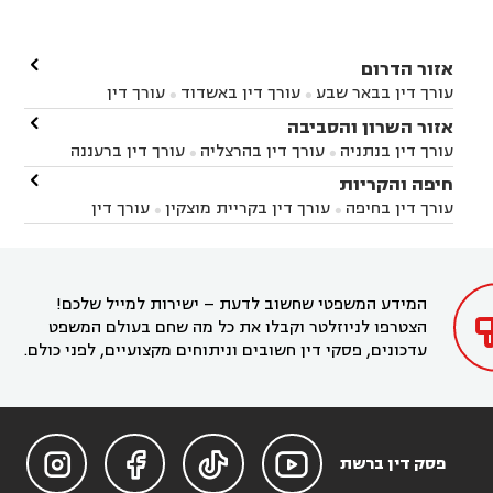

אזור הדרום
עורך דין בבאר שבע
עורך דין באשדוד
עורך דין


באשקלון
עורך דין בבאר טוביה
עורך דין בגן יבנה

אזור השרון והסביבה



עורך דין בניר הבנים
עורך דין בערד
עורך דין בקיבוץ


עורך דין בנתניה
עורך דין בהרצליה
עורך דין ברעננה


זיקים
עורך דין בנתיבות
עורך דין בקרית מלאכי



עורך דין בחדרה
עורך דין בכפר סבא
עורך דין בהוד

חיפה והקריות



השרון
עורך דין באבן יהודה
עורך דין בבנימינה



עורך דין בחיפה
עורך דין בקריית מוצקין
עורך דין


עורך דין בחריש
עורך דין בקיסריה
עורך דין בקדימה


בקרית מוצקין
עורך דין בקריית אתא
עורך דין


עורך דין ברמת השרון
עורך דין בתל מונד



בקריית חיים
עורך דין בקרית ביאליק
עורך דין


בחדרה

המידע המשפטי שחשוב לדעת – ישירות למייל שלכם!
הצטרפו לניוזלטר וקבלו את כל מה שחם בעולם המשפט
עדכונים, פסקי דין חשובים וניתוחים מקצועיים, לפני כולם.




פסק דין ברשת