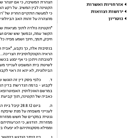
הצהרת המשיבה, כי אם יוצהר שה
אזרחויות ואשרות
ירושות וצוואות
נוטריון
מהצהרה על זהות האב הביולוגי, 
"הקטינה נולדה לתוך מציאות שה
הקשר עמה, ובמשך שש שנים ועל
חיבק, תמך, חינך ושמע מפיה כל הע
בנסיבות אלה, כך נקבע, "אביה 
הראיה הקונקלוסיבית הצריכה...
לשיטת בית המשפט לענייני משפ
הביולוגית, לא יהא זה ראוי ל
ד. כלפי פסק דין זה הוגשו שנ
לקבוע - ברמה הנדרשת בדין האזר
במרשם האוכלוסין. האפוטרופא 
כאביה של הקטינה, תוך קביעת ה
ה. ביום 8.12
גנטית במקרים של חשש ממזרות 
ממזרות. הודגש, כי הכרעותיהם
וממילא מסקנותיהם לא יפעלו ב
ו. בין היתר הודגש בהקשר זה 