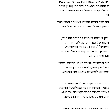
 ינתק את הקשר המשמעותי הקיים בין
הקטינה לבין המשיב. על רקע האמור קבע בית המשפט, לפי התשתית העובדתית שהונחה בפניו, ועל "פי דרישת רמת ההוכחה במשפט האזרחי (51%) הוכח,
י סביר יותר שהמשיב הוא אביה של הקטינה. ואולם, בית המשפט נמנע
נה:
התגורר בבית הוריה, לא ויתר המשיבעל
שיך הוא לראות בה כבתו גידל אותה,
 ניתן לעשות שימוש בבדיקה הגנטית,
נות של אם הקטינה, לא יהיה זה
לטובתה ויתכן כי אף יפגע בכשרותה להינשא בהגיעה לבגרות, אם יוצהר כאביה, זה אשר הראיות 'הצביעו' כי כך יש להצהיר" (עמוד 31 לפסק הדין).קרי,
לערוך בירור קונקלוסיבי של האבהות
ובדתית חסרה.
ה הביולוגי של הקטינה; המשיב ביקש
של הקטינה, ולהורות כי כך יירשם
ראשונה, לפיה יש לרשום את המבקש
ה של הקטינה (התיק הושב לבית המשפט
ופן בו יוסבר הדבר לקטינה). בין היתר הוטעם, כי אין בתיקון 2008 לחוק מידע גנטי - בגדרו הוטלה הגבלה על בדיקה
ן באופן בלעדי בפרספקטיבה של חשש
יהם מתבססים בתי הדין הרבניים,
המשיב הוא אביה של הקטינה היתה