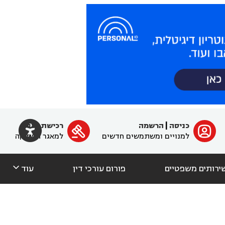

כניסה
|
הרשמה
רכישת מנוי
ﱐ

למנויים ומשתמשים חדשים
למאגר הפסיקה

ירותים משפטיים
פורום עורכי דין
עוד