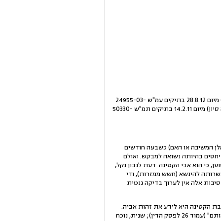
א. בקשת רשות ערעור על פסק דינו של בית המשפט המחוזי בתל אביב (השופטים שנלר, ד"ר ורדי ולבהר-שרון) מיום 28.8.12 בתיקים עמ"ש 24955-03-
11 ועמ"ש 60381-03-11, בגדרו התקבל ערעור המשיב 1 על פסק דינו של בית המשפט לענייני משפחה (סגנית הנשיאה סיון) מיום 14.2.11 בתיקים תמ"ש 50330-
 ההליך בשאלת זהות אביה של קטינה ילידת 2004 (להלן הקטינה). את הקטינה ילדה המשיבה 3 (להלן המשיבה או האם) כשבעה חודשים
המשיב 1 (להלן המשיב) עמו קיימה מערכת יחסים בהיותה נשואה למבקש. ואולם
 כי הוא אבי הקטינה. דעת לנבון נקל,
שרותה להינשא (חשש ממזרות), ודי
וה נשיא בית הדין הרבני הגדול דעתו (לפי סעיף 28ה(א) לחוק מידע גנטי, תשס"א - 2000) כי בנסיבות אלה אין לערוך בדיקה גנטית
בת הקטינה היא לידע את זהות אביה.
זאת משני טעמים קונקרטיים עיקריים: ראשית, "הנזק הנפשי בו מצויה הקטינה, מהעובדה כי שני אבות טוענים לאבהותם" (עמוד 26 לפסק הדין); שנית, נוכח