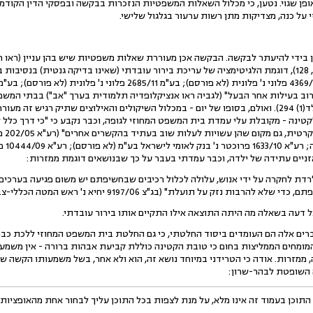
ופן שגוי. נטען, כי מכלול השאלות המשפטיות הנזכרות בבקשה ובפסקי הדין הקוד
ל כנה, מצדיקות מתן רשות ערעור בגלגול שלישי.
(הדר חיפה) בע"מ, פ"ד לו(3) 123, 128), דוגמת הלגיטימציה של עריכת בירור עובדתי (שאינו בדיקה גנטי
ב בעילות אחר הבעל" (לגביה ראו אנציקלופדיה תלמודית בערך "אב") בבתי המשפט
ע"א 287/78 לרר נ' קורבר, פ"ד לד(1) 294). ואולם, בסופו של יום - במכלול השיקולים והאילוצים שתי
ינה - מקובלת עלי עמדת בית המשפט המחוזי לגופה, וכבר נקבע כי "כי דרך כלל 
דרושו
(לא פו
זניים עתידה של ילדה, וכבר עמדתי בעבר על כך שבנושאים דוגמת ממזרות:
ת לחקרה על ידי אנוש, עלולה לכלול רכיבים שבחשיפתם יש משום פגיעה בערכים חב
ועלת" (בג"צ 9197/06 יחיא נ' ראש המטה הכללי-צבא הגנה לישראל(לא פורסם) פסקה י"ז).
כל דעה בשאלה מה היתה התוצאה אילו התקיים אותו בירור עובדתי.
דברים אלה הם העומדים ביסוד החלטתי, כי גם החלטת בית המשפט המחוזי ללכת כב
המומחים הממליצות בחום כי טובת הקטינה כוללת קביעת אבהות ברורה - אין משמע
ממזרות. אודה כי הטרידני במיוחד נושא זה, הוא ולא אחר, בשל משמעותו הקשה ש
ה השופטת לבהר-שרון:
התוכן בעמוד זה אינו מלא, על מנת לצפות בכל התוכן עליך לבחור אחת מהאופציות