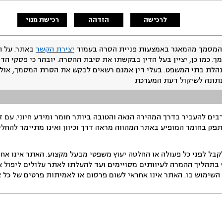
לרכישה
הזדהה
רכישת מנוי
המסמך מהמאגר באמצעות פניית הסרה בעמוד
יצירת הקשר
באתר. על ה
ך. כמו כן, יציין בעל הדין בבקשתו את סיבת ההסרה. יובהר כי פסקי הד
נהלת בתי המשפט. בעלי דין אמנם רשאים לבקש את הסרת המסמך, אולם
נתונה לשיקול דעת המערכת
ים להעביר בדרך המהירה הנאה והטובה ביותר חומר ומידע חיוני. עם 
תפק בחומר המופיע באתר המהווה מראה דרך וכיוון ואינו מתיימר להחלי
ל לפני כל פעולה או החלטה יעוץ משפטי מבעל מקצוע. האתר אינו אחרא
בתהליך ההמרה לעיוותים מסויימים ועד להעלתו לאתר עלולים ליפול אי 
ימוש בו. האתר אינו אחראי לשום פרסום או לאמיתות פרטים של כל אד