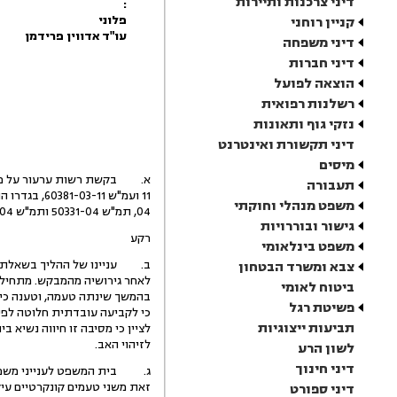
דיני צרכנות ותיירות
:
פלוני
קניין רוחני
עו"ד אדווין פרידמן
דיני משפחה
דיני חברות
הוצאה לפועל
רשלנות רפואית
נזקי גוף ותאונות
דיני תקשורת ואינטרנט
מיסים
תעבורה
משפט מנהלי וחוקתי
04, תמ"ש 50331-04 ותמ"ש 50332-04. במוקד ההליך, טענתם של שני גברים שונים לאבהות על ילדה אחת.
גישור ובוררויות
רקע
משפט בינלאומי
צבא ומשרד הבטחון
ביטוח לאומי
בהמשך שינתה טעמה, וטענה כי ה
פשיטת רגל
כי לקביעה עובדתית חלוטה לפי
תביעות ייצוגיות
לזיהוי האב.
לשון הרע
דיני חינוך
ג. בית המשפט לענייני משפחה (
דיני ספורט