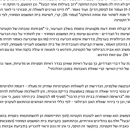
 לא היה לה משקל נוכח החזקה "רוב בעילות אחר הבעל". וכן הוטעם, כי חזקה זו - 
בערכאות האזרחיות (עמודים 31-30 ועמוד 34 לפסק הדין). ועוד נאמר: "לו היינו נצרכים לשאלה זו, סב
שהובאו בפני בית משפט קמא על-מנת לסתור את אותה החזקה" (עמוד 35); קרי
 הקטינה.
קבלת חוות דעת מקצועית נוספת בשלב הערעור, כי "מבחינת טובתה של הקטינה,
ה" (עמוד 32), וכן כי לשיטת כל הצדדים - והיא גם שיטת בית המשפט המחוזי - אין להותיר על כ
ת הביולוגית בערפל), ונדרשת איפוא הכרעה ברורה (מה גם שהכרעה כאמור תהיה מ
 בהינתן האמור, אושרה קביעתו העובדתית של בית המשפט לענייני משפחה, לפיה -
משיב הוא אביה הביולוגי של הקטינה, והודגש כי תוצאה זו עולה בקנה אחד גם עם ה
:
על דברי הצדדים, כך גם על ראיות שאינן בגדר ראיות חפציות או מדעיות, אשר כו
 של הדין האישי. קרי שאלת האבהות במובן ההלכתי".
קשה שלפנינו, הנדרשת הן לשאלות העקרוניות שתיק זה מעלה - דוגמת הלגיטימצ
ע גנטי בירור שאלה זו עצמה באמצעות בדיקה גנטית; והן להשלכות שעלולות להיות
רישום המשיב כאביה יביא לרישומה "ברשימה השחורה בבית הדין הרבני" (ס
, וכן כי בירור שאלת האב הביולוגי - לפי כללי הראיות הנוהגים ובהתאם לעקרון-ה
שיב הוא שאינו דואג לטובת הקטינה (תוך התייחסות הן להשתתפות כספית בהוצאות
הבעל" חלה גם בהליכים אזרחיים, ובהתחשב בקביעת בית המשפט המחוזי (המובאת 
אביה של הקטינה. בהקשר זה הוסף, כי אין זה נכון וראוי להכריע בתביעת אבהות