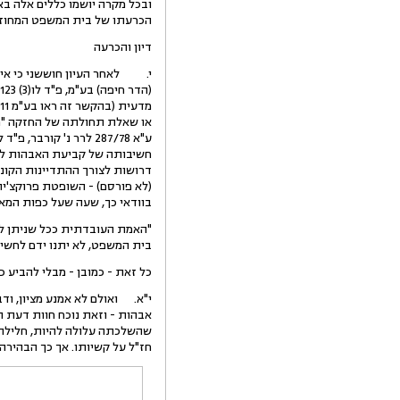
ובכל מקרה יושמו כללים אלה בא
הכרעתו של בית המשפט המחוזי ע
דיון והכרעה
או שאלת תחולתה של החזקה "רו
חשיבותה של קביעת האבהות לקט
בוודאי כך, שעה שעל כפות המא
"האמת העובדתית ככל שניתן לרד
בית המשפט, לא יתנו ידם לחשיפתם, כדי שלא להרבות נזק על ת
כל זאת - כמובן - מבלי להביע 
י"א. ואולם לא אמנע מציון, ו
אבהות - וזאת נוכח חוות דעת 
שהשלכתה עלולה להיות, חלילה, 
חז"ל על קשיותו. אך כך הבהיר