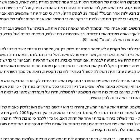
מבקש הוא אביה של הקטינה היא תעבור עמה למקום מגוריו בחוץ לארץ, באופן אשר
כי למעשה התקיים החריג של 'רוב הבעילות אחר הבעל'" (עמוד 28 לפסק הדין); קרי, כ
בקבעו כי לצורך התיק שלפניו די בקביעה כי המשיב הוא אביה הפסיכולוגי של הקטי
משיב הוא אביה. מיד ובסמוך לאחר שאמה נטלה אותה... מביתו של המשיב ועברה ל
 אף שאמה שינתה את גירסתה, כך שבהיותה בת שלוש, הופיעה בחייה 'אב' חדש, המ
ת את המילה: 'אבא'" (עמוד 31).
הביולוגי של הקטינה לא יוצהר במסגרת פסק דין זה, מאחר ובנסיבות אשר פורטו לא
 על פי הראיות האזרחיות, אשר צומצמו לשמיעה, ועל פי התנהלותה והצהרותיה המשת
חה - שניתן בנקל להבין את הגיונה - בנסיבות בהן נמנעת מבית המשפט האפשרות 
קבוע קביעה עובדתית העלולה לפעול בעתיד לחובת הקטינה, וזאת על סמך תשתית ע
י ערעורים לבית המשפט המחוזי: המבקש והמשיבה עתרו לקבוע כי המבקש הוא אבי
חי (וממילא באופן שלא ישפיע על דיון הלכתי ככל שיתקיים בעתיד) - כי הוא אביה 
לדין, כמו גם באות כוח היועץ המשפטי לממשלה, חזרו על העמדה שנקטו בערכאה ה
סדרי ראיה בינה לבין המשיב.
28. קיבל בית המשפט המחוזי את ערעור המשיב, והורה כי הוא יירשם במרשם האוכלוסין כאבי
לענייני משפחה על מנת שיפקח על הא
- כדי לשלול בירור עובדתי אחר של זהות האב, או כדי ללמד כי טובת הילד תיבח
 של בתי המשפט האזרחיים אינן מתבססות על אותם כללים ועקרונות ראייתיים שעל
ערכאות אלה לחובת הקטינה.
- כדוגמה - כי בעוד שבבתי המשפט לענייני משפחה הודאת שלושת המעורבים כי 