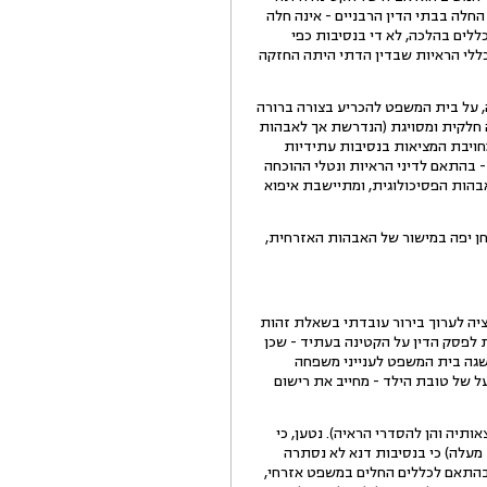
החלה בבתי הדין הרבניים - אינה חלה
ורני כי לאור הכללים בהלכה, לא די בנסיבות כפי
, לשיטת בית המשפט המחוזי, לפי כללי הראיות שבדין הדתי היתה החזקה
 על בית המשפט להכריע בצורה ברורה
נה הכרעה חלקית ומסויגת (הנדרשת אך לאבהות
חויבת המציאות בנסיבות עתידיות
 בהתאם לדיני הראיות ונטלי ההוכחה
אבהות הפסיכולוגית, ומתיישבת איפוא
חן יפה במישור של האבהות האזרחית,
יה לערוך בירור עובדתי בשאלת זהות
 לפסק הדין על הקטינה בעתיד - שכן
עיף 48 לבקשה). בין היתר נטען, כי אכן שגה בית המשפט לענייני משפחה
על של טובת הילד - מחייב את רישום
יה והן להסדרי הראיה). נטען, כי
מעלה) כי בנסיבות דנא לא נסתרה
 בהתאם לכללים החלים במשפט אזרחי,