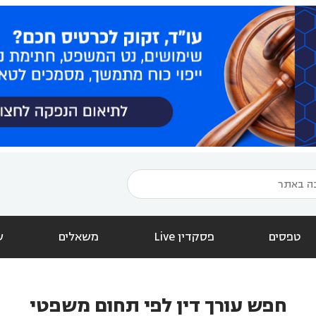
טפסים
פסקדין Live
משאלים
ש
חפש עורך דין לפי תחום משפטי