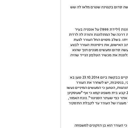
 של נסיון לאינוס ולמעשה סדום בקטינה שטרם מלאו לה שש
בכתב האישום נטען, כי בשעות הבוקר המוקדמות של יום 9.1.2014 (תחילת האירוע בשעה 05:15) רכבה המתלוננת (ילידת 1999) על אופניה בעיר
את דרכה של המתלוננת והורה לה לרדת
יתו. בשלב מסוים החל העורר לגעת
ב האישום, את ניסיונות העורר לבצע
עשה סדום ומעשים מגונים תוך שהוא
לוננת את מכשיר הטלפון הנייד שהיה
2. בד בבד עם הגשת כתב האישום הגישה המשיבה בקשה למעצרו של העורר עד לתום ההליכים נגדו. בדיון שהתקיים בבקשה ביום 23.10.2014 טען בא
כי, בנסיבות, יש לשחרר את העורר
נהגות, הטוען כי המעשים המיניים נעשו
בהסכמה, כפי שניתן להיווכח מסרט מצלמת אבטחה שתיעד את השניים בעת שצעדו יחד. בהחלטתו מיום 23.10.2014 קבע בית משפט קמא כי אף "שעסקינן
אתר כפי שעתר הסניגור". נוכח האמור,
ך מעצרו של העורר עד לקבלת התסקיר
צר מיום נמסר כי העורר הוא בן הזקונים למשפחה