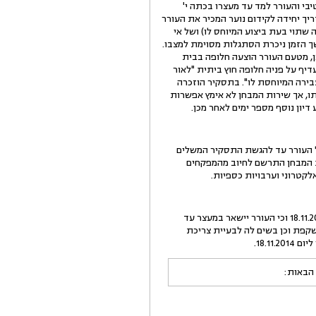
ורח חיים נורמטיבי והעורר למד עד מעצרו בכתה י'
יך יחידה לקידום נוער המכיר את העורר
 שתוי בעת ביצוע המיוחס לו) ושל אי
שך הזמן ניכרת הסתגלות מסוימת למצבו.
, מטעם העורר הוצעה חלופה בבית
דיף על פניה חלופה חוץ ביתית "לאור
בירה המיוחסת לו". בתסקיר הוזכרה
, אך שירות המבחן לא אימץ אפשרות
ל העורר עד להגשת התסקיר המשלים
ות המבחן התרשם לחיוב מהמפקחים
לקטרוני וערבויות כספיות.
בתום הדיון קבע בית משפט קמא (כב' השופטת ד' עטר) כי תסקיר משלים בעניינו של העורר יוגש עד ליום 18.11.2014 וכי העורר יישאר במעצר עד
סוכנות הנשקפת וכן בשים לה לבעיית צריכת
18.1.
 הבאות: