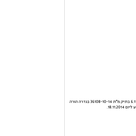
ערר על החלטת בית המשפט המחוזי מרכז-לוד בשבתו כבית משפט לנוער (כב' השופטת ד' עטר) מיום 6.11.2014 בתיק מ"ת 36108-10-14 בגדרה הורה
18.11.