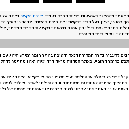
המסמך מהמאגר באמצעות פניית הסרה בעמוד
יצירת הקשר
באתר. על ה
ך. כמו כן, יציין בעל הדין בבקשתו את סיבת ההסרה. יובהר כי פסקי הד
נהלת בתי המשפט. בעלי דין אמנם רשאים לבקש את הסרת המסמך, אולם
נתונה לשיקול דעת המערכת
ים להעביר בדרך המהירה הנאה והטובה ביותר חומר ומידע חיוני. עם 
תפק בחומר המופיע באתר המהווה מראה דרך וכיוון ואינו מתיימר להחלי
ל לפני כל פעולה או החלטה יעוץ משפטי מבעל מקצוע. האתר אינו אחרא
בתהליך ההמרה לעיוותים מסויימים ועד להעלתו לאתר עלולים ליפול אי 
ימוש בו. האתר אינו אחראי לשום פרסום או לאמיתות פרטים של כל אד