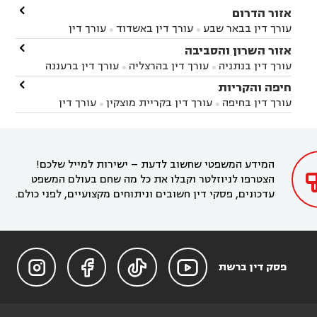

אזור הדרום
עורך דין בבאר שבע
עורך דין באשדוד
עורך דין


באשקלון
עורך דין בבאר טוביה
עורך דין בגן יבנה

אזור השרון והסביבה



עורך דין בניר הבנים
עורך דין בערד
עורך דין בקיבוץ


עורך דין בנתניה
עורך דין בהרצליה
עורך דין ברעננה


זיקים
עורך דין בנתיבות
עורך דין בקרית מלאכי



עורך דין בחדרה
עורך דין בכפר סבא
עורך דין בהוד

חיפה והקריות



השרון
עורך דין באבן יהודה
עורך דין בבנימינה



עורך דין בחיפה
עורך דין בקריית מוצקין
עורך דין


עורך דין בחריש
עורך דין בקיסריה
עורך דין בקדימה


בקרית מוצקין
עורך דין בקריית אתא
עורך דין


עורך דין ברמת השרון
עורך דין בתל מונד



בקריית חיים
עורך דין בקרית ביאליק
עורך דין


בחדרה

המידע המשפטי שחשוב לדעת – ישירות למייל שלכם!
הצטרפו לניוזלטר וקבלו את כל מה שחם בעולם המשפט
עדכונים, פסקי דין חשובים וניתוחים מקצועיים, לפני כולם.




פסק דין ברשת