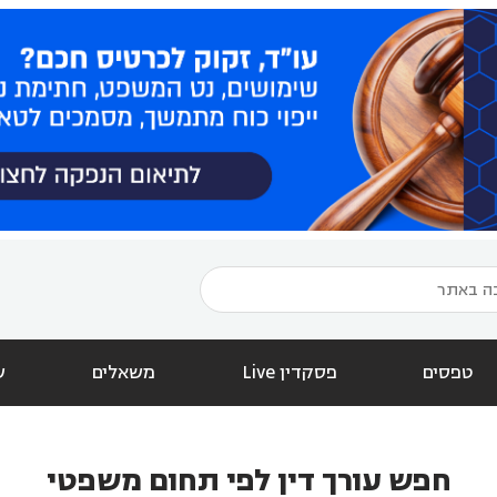
טפסים
פסקדין Live
משאלים
ש
חפש עורך דין לפי תחום משפטי