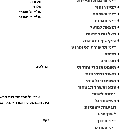
דיני צרכנות ותיירות
העורר:
פלוני
קניין רוחני
עו"ד א' מגורי
דיני משפחה
עו"ד ר' האוזר
דיני חברות
הוצאה לפועל
רשלנות רפואית
נזקי גוף ותאונות
דיני תקשורת ואינטרנט
מיסים
תעבורה
החלטה
משפט מנהלי וחוקתי
גישור ובוררויות
משפט בינלאומי
צבא ומשרד הבטחון
ביטוח לאומי
פשיטת רגל
בית המשפט כי העורר יישאר במעצר
תביעות ייצוגיות
לשון הרע
רקע
דיני חינוך
דיני ספורט