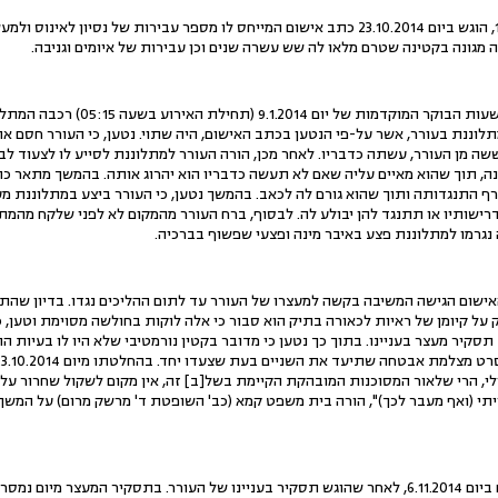
1. נגד העורר, קטין יליד 1999, הוגש ביום 23.10.2014 כתב אישום המייחס לו מספר עבירות
גונה בקטינה שטרם מלאו לה שש עשרה שנים וכן עבירות של איומים וגניבה.
לוננת בעורר, אשר על-פי הנטען בכתב האישום, היה שתוי. נטען, כי העורר חסם 
שה מן העורר, עשתה כדבריו. לאחר מכן, הורה העורר למתלוננת לסייע לו לצעוד לב
נה, תוך שהוא מאיים עליה שאם לא תעשה כדבריו הוא יהרוג אותה. בהמשך מתאר כת
רף התנגדותה ותוך שהוא גורם לה לכאב. בהמשך נטען, כי העורר ביצע במתלוננת מ
דרישותיו או תתנגד להן יבולע לה. לבסוף, ברח העורר מהמקום לא לפני שלקח מהמת
גרמו למתלוננת פצע באיבר מינה ופצעי שפשוף בברכיה.
ק על קיומן של ראיות לכאורה בתיק הוא סבור כי אלה לוקות בחולשה מסוימת וטען, 
קיר מעצר בעניינו. בתוך כך נטען כי מדובר בקטין נורמטיבי שלא היו לו בעיות הת
ילי, הרי שלאור המסוכנות המובהקת הקיימת בשל[ב] זה, אין מקום לשקול שחרור על 
ייתי (ואף מעבר לכך)", הורה בית משפט קמא (כב' השופטת ד' מרשק מרום) על המש
3. דיון נוסף בבקשה התקיים ביום 6.11.2014, לאחר שהוגש תסקיר בעניינו של העורר. בתסקיר המע