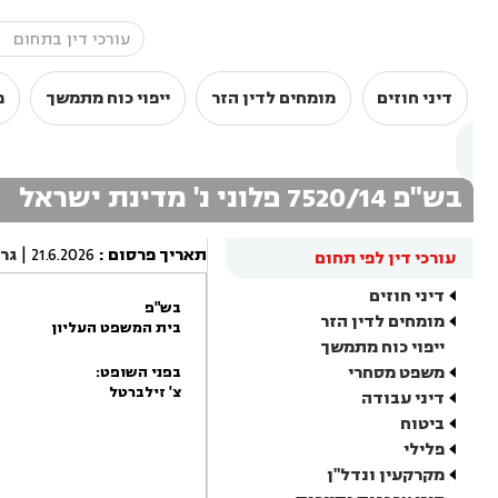
דיני חוזים
מומחים לדין הזר
ייפוי כוח מתמשך
מ
בש"פ 7520/14 פלוני נ' מדינת ישראל
תאריך פרסום
:
21.6.2026
|
גר
עורכי דין לפי תחום
דיני חוזים
בש"פ
מומחים לדין הזר
בית המשפט העליון
ייפוי כוח מתמשך
משפט מסחרי
בפני השופט:
צ' זילברטל
דיני עבודה
ביטוח
פלילי
מקרקעין ונדל"ן