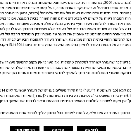
המונה שמונה ילדים ואם שהתאלמנה בשנת 2001, כשהעורר היה כבן שנתיים וחצי. המשפחה מנהלת א
מבית ספרו דווח על נער שתפקד באורח סביר, בעל קסם אישי ובסיס נורמטיבי. מדר
 ואהוב. בצד נתונים אלה נמצאה בעיה של שתיית אלכוהול (כזכור, נטען כי העורר היה
רות המבחן דיווח על קשיים לא מבוטלים אותם חווה העורר בבית המעצר, אם כי במ
ות את העורר לחלופת מעצר חוץ-ביתית, המלצה שלה מסכימה משפחת העורר. אכן
נה של הדודה ושניים מאחיו הבגירים של העורר. אלא ששירות המבחן מצא לנכון להע
בין אורח החיים הנורמטיבי שאפיין את הנער עד מעצרו ובין חומרתה הרבה של הע
לחלופה החוץ ביתית תהיה ממושכת, ישוחרר העורר לתקופת הביניים לבית דודתו
 העורר לראיון בחלופת המעצר החוץ ביתית ביום 13.11.2014 ויקבע דיון נוסף מספר ימים לאחר מכן.
ן לכך שהעורר ישוחרר למסגרת טיפולית, אך טען כי אין מקום להמשך מעצרו ש
המדובר בקטין נורמטיבי שחוויית המעצר קשה עבורו, הרי שמן התסקיר עולה כי שיר
חקת ממגורי המתלוננת וכי ניתן להוסיף לתנאי השחרור תנאים נוספים כגון איזוק א
למועד זה. בהחלטה מיום 6.11.2014 ציין בית המשפט כי "בנסיבות העבירות המיוחסות ל[עורר] ומידת המ
ין מקום לשחרור לחלופת המעצר הביתית המוצעת וראוי לדחות את המשך הדיון ליום 1.2014
התוכן בעמוד זה אינו מלא, על מנת לצפות בכל התוכן עליך לבחור אחת מהאופציות
לרכישה
הזדהה
רכישת מנוי