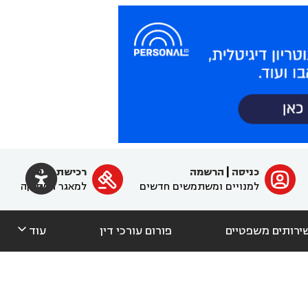

כניסה
|
הרשמה
רכישת מנוי
ﱐ

למנויים ומשתמשים חדשים
למאגר הפסיקה

ירותים משפטיים
פורום עורכי דין
עוד