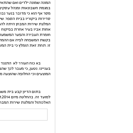
במגמת חשבונאות ומנהל עסקים. 
מסר אף הוא כי מדובר בנער נבון
סדירות ביקוריו בבית הספר. שי
המלצת שירות המבחן היתה להפנ
אחות אביו בעיר אחרת בפיקוח ב
חומרת העבירה והפער המשמעותי 
בקשת המשפחה לפיה אם ההמתנה 
זו. תחת זאת הומלץ כי בית המשפט יורה על הבאת
בא כוח העורר לא התנגד בדיו
בעניינו. נטען, כי מעבר לכך ש
המוצעים וכי החלופה שהוצעה מרו
האלכוהול והמלצת שירות המבחן" א