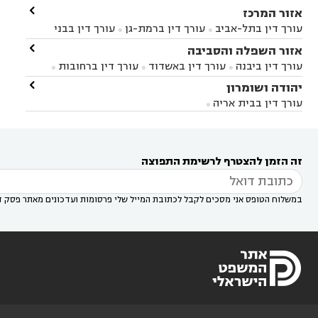

אזור המרכז
עורך דין בתל-אביב
עורך דין ברמת-גן
עורך דין בבני


ברק
עורך דין בפתח תקווה
עורך דין בראשון לציון

אזור השפלה והסביבה



עורך דין ברחובות
עורך דין בנס ציונה
עורך דין


עורך דין ביבנה
עורך דין באשדוד
עורך דין ברחובות



במודיעין
עורך דין בהרצליה
עורך דין בחולון
עורך



עורך דין בראשון לציון
עורך דין במודיעין
עורך דין

יהודה ושומרון


דין בקרית אונו
עורך דין ברמלה
עורך דין בקריית


בבאר יעקב
עורך דין בגדרה
עורך דין בכפר רות



אונו
עורך דין בבת ים
עורך דין בגבעת שמואל
עורך
עורך דין בבית אריה




דין באזור
עורך דין בגן יבנה
עורך דין בעמק חפר



עורך דין במודיעין מכבים רעות
עורך דין במודיעין

רעות
עורך דין בסביון
עורך דין ברמת השרון
עורך



זה הזמן להצטרף לרשימת התפוצה
דין בשוהם

במשלוח הטופס אני מסכים לקבל לכתובת המייל שלי פרסומות ועדכונים מאתר פסק ד