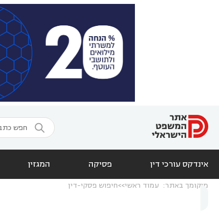

אינדקס עורכי דין
פסיקה
המגזין
מיקומך באתר:
עמוד ראשי
חיפוש פסקי-דין