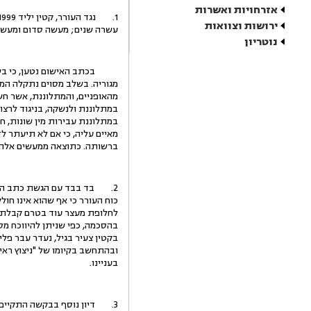
אזרחויות ואשרות
ירושות וצוואות
עשרה שנים; מעשה סדום ומעשה מ
נוטריון
מגוריה. בשלב מסוים נתקלה המת
מהאופניים, והמתלוננת, אשר חש
במתלוננת ולנשקה, בניגוד לרצו
במתלוננת עבירות מין שונות, ח
מאיים עליה, כי אם לא תיעתר ל
ברשותה. כתוצאה ממעשים אלה נ
כוח העורר כי אף שהוא אינו חול
לחלופת מעצר עוד בטרם קבלת תס
בקטין צעיר בגיל, נעדר עבר פל
ובהתחשב בקיומו של "ניצוץ רא
בעניינו.