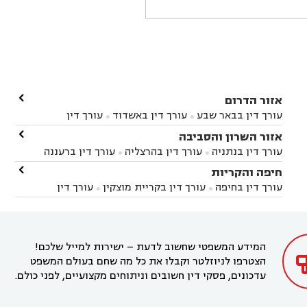

אזור הדרום
עורך דין בבאר שבע
עורך דין באשדוד
עורך דין


באשקלון
עורך דין בבאר טוביה
עורך דין בגן יבנה

אזור השרון והסביבה



עורך דין בניר הבנים
עורך דין בערד
עורך דין בקיבוץ


עורך דין בנתניה
עורך דין בהרצליה
עורך דין ברעננה


זיקים
עורך דין בנתיבות
עורך דין בקרית מלאכי



עורך דין בחדרה
עורך דין בכפר סבא
עורך דין בהוד

חיפה והקריות



השרון
עורך דין באבן יהודה
עורך דין בבנימינה



עורך דין בחיפה
עורך דין בקריית מוצקין
עורך דין


עורך דין בחריש
עורך דין בקיסריה
עורך דין בקדימה


בקרית מוצקין
עורך דין בקריית אתא
עורך דין


עורך דין ברמת השרון
עורך דין בתל מונד



בקריית חיים
עורך דין בקרית ביאליק
עורך דין


בחדרה

המידע המשפטי שחשוב לדעת – ישירות למייל שלכם!
הצטרפו לניוזלטר וקבלו את כל מה שחם בעולם המשפט
עדכונים, פסקי דין חשובים וניתוחים מקצועיים, לפני כולם.