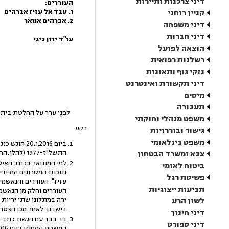
דיני צרכנות ותיירות
העוררים:
1. עבד אל עזיז אברהים
קניין רוחני
2. אברהים אנואר
דיני משפחה
דיני חברות
עו"ד ירון גיגי
הוצאה לפועל
רשלנות רפואית
נזקי גוף ותאונות
דיני תקשורת ואינטרנט
מיסים
תעבורה
לפנַי ערר על החלטת בית המשפט המחוזי ב
משפט מנהלי וחוקתי
רקע
גישור ובוררויות
משפט בינלאומי
התשל"ז-1977 (להלן:החוק); נשיאת נשק לפי סעיף 144 לחוק; וירי באזור מגורים לפי סעיף 340(א) לחוק.
צבא ומשרד הבטחון
ביטוח לאומי
פשיטת רגל
תביעות ייצוגיות
לשון הרע
בישבנו. לאחר מכן הצטרף נאשם 2 ובעט במתלונן בעודו שוכב מדמם. כתוצאה מכך הובהל המתלונן
דיני חינוך
בד בבד עם הגשת כתב ה
דיני ספורט