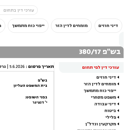
דיני חוזים
מומחים לדין הזר
ייפוי כוח מתמשך
מ
בש"פ 380/17
תאריך פרסום
:
5.6.2026
|
גרס
עורכי דין לפי תחום
דיני חוזים
בש"פ
מומחים לדין הזר
בית המשפט העליון
ייפוי כוח מתמשך
משפט מסחרי
בפני השופט:
י' דנציגר
דיני עבודה
ביטוח
פלילי
מקרקעין ונדל"ן