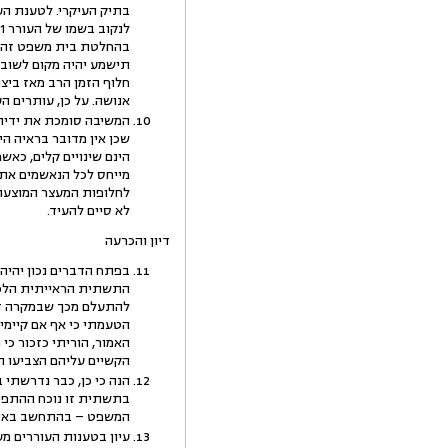
בתיק העיקרי. לטענת הע
חלוף הזמן הרב מאז ביצו
אנושה. על כן, עותרים ה
המשיבה סומכת את ידיה 
שכן אין מדובר בראיה ה
הינם שינויים קלים, כ
מייחס לכל הנאשמים את 
לחלופות המעצר המוצעות
לא סיים להעיד.
דיון והכרעה
התשתית הראייתית הלכאו
להתעלם מכך שבמקרה דנן
הטעמתי כי אף אם קיימים
האמור, הוריתי כזכור כי
הקשיים עליהם הצביעו ה
הנה כי כן, כבר נדרשתי
בתשתית זו נוכח ההתפתח
המשפט – בהתחשב באי-ה