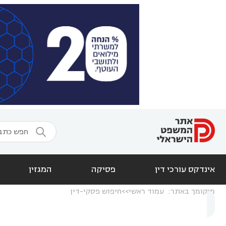

אינדקס עורכי דין
פסיקה
המגזין
מיקומך באתר:
עמוד ראשי
חיפוש פסקי-דין