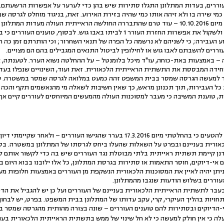
וררים, בעדות המתלונן התגלו סתירות שיש בהן כדי לערער על אפשרות הרשעתם. בי
לנקוב בשמו של העורר 1 כמי שירה בו ולא זיהה אותו כמי שהיה בזירת האירוע. זאת, בניגוד מוחלט 
בהחלטת בית משפט זה מיום 10.10.2016 – עוד טרם שהתבררה החולשה הראייתית העולה מעדו
תישמע יהיה מקום לשוב ולשקול את אפשרות החזרת העורר 1 לביתו באבו גוש. 
ע העבירה; כי לשניהם לא נרשמה כל הפרה של תנאי השחרור; וכי הותרתם זמן כה ר
עוררים להשבתם לאבו גוש או לחילופין לביטול התנאים המגבילים בהם הם מצויים.
– באמצעות באת-כוחה, עו"ד מיכל בלומנטל – על ההחלטה נשוא הערר. לטענתה, אי
יחידה המבססת את התשתית הראייתית הלכאורית. זאת ועוד, השינויים שנפלו בעדו
אשר למעשה הגרסה שמסר בבית המשפט זהה כמעט במלואה לגרסה שמסר במשטרה. ע
כל העבירות, תוך תכנונן מראש, כך שאין חשיבות לשאלה מי מהנאשמים תקף והכה 
, טוענת המשיבה כי מעבר למסוכנות העולה מהמעשים המיוחסים לעוררים קיים א
בפתח הדברים נכון יהיה להטעים כי בהחלטתי מיום 17.3.2016 בערר שהגישו העוררי
רית בעניינם ובפרט על השאלות שהעלו ביחס לגרסתו של המתלונן במשטרה. בסיכו
 קיימת תשתית ראייתית בלתי מבוטלת נגד העוררים שיש בה כדי לקשור אותם למ
 אי-דיוקים, חוסר התאמות או סתירות בגרסת המתלונן, כל אלו ילובנו בבוא היום ב
 ניתן יהיה לאיין את המסוכנות הלכאורית הנשקפת מן העוררים באמצעות חלופות מעצר
עוררים בשלוש הודעות שנגבו מהמתלונן.
 בעבר לתשתית הראייתית הלכאורית בעניינם של העוררים ועל כן יש להגביל את הד
ויות בהליך העיקרי, קרי, עקב עדותו של המתלונן בבית המשפט. בפרט, יש לבחון
דיוקים ובסתירות להם טוענים העוררים – שונה בצורה מהותית מהגרסה שמסר ב