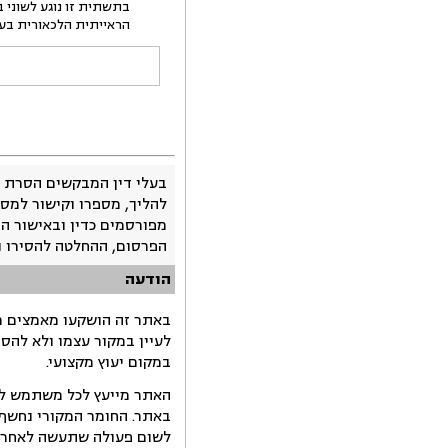
הראייתית הלכאורית בעניינו של העורר 1 בלבד. בשלב שני, אדרש לטענות שהעלו 
בעלי דין המבקשים הסרת 
להליך, מספרו וקישור למסמ
מפורסמים כדין ובאישור ה
הפרסום, ההחלטה להסירו 
הודעה
באתר זה הושקעו מאמצים רב
לעיין במקור עצמו ולא להס
במקום יעוץ מקצועי.
האתר מייעץ לכל משתמש לקב
באתר. החומר המקורי נחשף 
לשום פעולה שתעשה לאחר הש