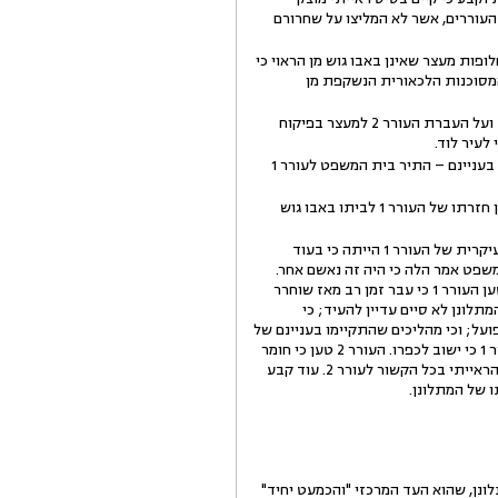
עוררים, אשר לא המליצו על שחרורם
20) – קבעתי כי היה ויציגו העוררים חלופות מעצר שאינן באבו גוש מן הראוי כי
המסוכנות הלכאורית הנשקפת מן
בהמשך לכך, הורה בית המשפט המחוזי ביום 10.4.2016 על העברת העורר 1 למעצר בפיקוח אלקטרוני בנצרת ועל העברת העורר 2 למעצר בפיקוח
בהחלטה מיום 22.9.2016 – במסגרת דיון בעיון חוזר שהגישו העוררים ולאחר שהתקבלו תסקירי שירות מבחן בעניינם – התיר בית המשפט לעורר 1
בהחלטה מיום 10.10.2016 – במסגרת דיון בערר שהגישה המשיבה – ביטל בית משפט זה את ההחלטה בעניין חזרתו של העורר 1 לביתו באבו גוש
בהחלטה נשוא הערר, דחה בית המשפט המחוזי (השופט א' רומנוב) את בקשת העוררים לעיון חוזר. טענתו העיקרית של העורר 1 הייתה כי בעוד
משפט אמר הלה כי היה זה נאשם אחר.
לטענת העורר 1, מדובר בכרסום משמעותי בראיות אשר מצדיק את שחרורו לאלתר, ללא כל תנאים. בנוסף, טען העורר 1 כי עבר זמן רב מאז שוחרר
לונן לא סיים עדיין להעיד; כי
ירה בו בפועל; וכי מהליכים שהתקיימו בעניינם של
שלושת הנאשמים האחרים עולה כי המתלונן מאויים, דבר אשר מקשה על אימוץ ההצעה המועלית על ידי העורר 1 כי ישוב לכפרו. העורר 2 טען כי חומר
הראיות נגדו חלש. בית המשפט דחה טענה זו תוך שהדגיש כי במהלך עדותו של המתלונן לא חל שינוי במצב הראייתי בכל הקשור לעורר 2. עוד קבע
10.11.2 נסתיימה עדותו הראשית של המתלונן, שהוא העד המרכזי "והכמעט יחיד"