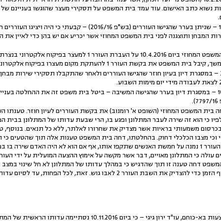
 נשוא כתב האישום. עוד עמד בית המשפט על תסקירי מעצר שהוגשו בעניינם של ה
בהחלטתי מיום 17.3.2016 – שניתן בערר שהגישו העוררים (בש"פ 16/16
רות המבחן ותוצגנה לפני בית המשפט המחוזי אשר יכריע אם יש בהן כדי לאיין את 
שפט את בקשת העורר 1 להעתקת מקום מעצרו בפיקוח אלקטרוני לעיר לוד.
.
יו כי הוא זה שירה לעבר המתלונן ופגע בו, הרי שבעת עדותו של המתלונן בבית ה
וכי מצבו הכלכלי דחוק. בהחלטתו, דחה בית המשפט טענות אלה תוך שהטעים כי המת
המתלונן מסר בעדותו שהעורר 1 נמנה על חמשת האנשים שתקפו אותו, אף אם הוא לא היה האדם ש
השבת העורר 2 לאבו גוש. זאת, לכל הפחות, עד לסיום עדותו של המתלונן.
העוררים מוסרים – באמצעות בא-כוחם, עו"ד ירון גיגי – כי ביום 016