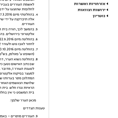
אזרחויות ואשרות
לאשמת העוררים בעבירות
לחלופות שהוצעו על ידם.
ירושות וצוואות
נוטריון
אלה תיבדקנה על ידי שי
העוררים.
אלקטרוני בירושלים. בהמשך, קיבל בית המ
לחזור לאבו גוש ולעורר 2 לצאת לעבודה מידי יום מימות השבוע.
(השופט ע' פוגלמן, בש"פ 7797/16)
שבכתב האישום נטען כלפ
למעצר בפיקוח אלקטרוני 
בית המשפט כי אין בחלוף הזמן כדי להצדיק את 
מכאן הערר שלפנַי.
טענות הצדדים