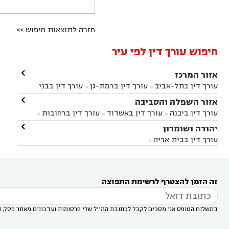
חזרה לתוצאות חיפוש >>
חיפוש עורך דין לפי עיר

אזור המרכז
עורך דין בתל-אביב
עורך דין ברמת-גן
עורך דין בבני


ברק
עורך דין בפתח תקווה
עורך דין בראשון לציון

אזור השפלה והסביבה



עורך דין ברחובות
עורך דין בנס ציונה
עורך דין


עורך דין ביבנה
עורך דין באשדוד
עורך דין ברחובות



במודיעין
עורך דין בהרצליה
עורך דין בחולון
עורך



עורך דין בראשון לציון
עורך דין במודיעין
עורך דין

יהודה ושומרון


דין בקרית אונו
עורך דין ברמלה
עורך דין בקריית


בבאר יעקב
עורך דין בגדרה
עורך דין בכפר רות



אונו
עורך דין בבת ים
עורך דין בגבעת שמואל
עורך
עורך דין בבית אריה




דין באזור
עורך דין בגן יבנה
עורך דין בעמק חפר



עורך דין במודיעין מכבים רעות
עורך דין במודיעין

רעות
עורך דין בסביון
עורך דין ברמת השרון
עורך



זה הזמן להצטרף לרשימת התפוצה
דין בשוהם

במשלוח הטופס אני מסכים לקבל לכתובת המייל שלי פרסומות ועדכונים מאתר פסק ד