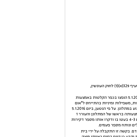
ביום 20.1.2016 הוגש כנגד העוררים ושלושה נוספים כתב אישום המייחס להם עבירה של חבלה מחמירה לפי סעיף 329(א)(1) לחוק העונשין,
לפי המתואר בכתב האישום, העוררים והנאשמים הנוספים הם בני דודים המתגוררים באבו-גוש. עובר ליום 5.1.2016 הופצו בכפר הקלטות באמצעות
ירות פוגעניות, משפילות ומיניות בהתייחס ל"אום
עזיז". העוררים והנאשמים הנוספים סברו שמדובר באמו של העורר 1. על רקע האמור קשרו החמישה קשר לפגוע במתלונן. על פי הנטען, ביום 5.1.2016
העוררים וחלק מן הנאשמים ארבו למתלונן ותקפו אותו בעודם רעולי פנים. נאשם 3 החזיק בידו אלה והכה באמצעותה בראשו של המתלונן והעורר 1
ירה במתלונן שתי יריות בפלג גופו התחתון. המתלונן נפל על הרצפה ובעוד מוטל על הרצפה ומדמם הנאשמים 4-3 בעטו בו ודקרו אותו מספר דקירות
ם. בקשה זו התקבלה על ידי בית
לכאורית וקבע כי קיים בסיס ראייתי מוצק