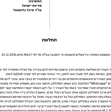
המשיבה:
מדינת ישראל
עו"ד מיכל בלומנטל
החלטה
ירושלים (השופט א' רומנוב) במ"ת 39527-01-16 מיום 25.12.2016.
תוכנת המסרונים המיידיים "Whatsapp" הקלטות בהן נשמע המתלונן, תושב אבו גוש, משמיע אמ
 לבית חולים ונותח מספר פעמים.
אישום הגישה המשיבה בקשה למעצרם של העוררים עד תום ההליכים המשפטיים נגד
המשפט המחוזי ביום 18.2.2016 (השופט מ' יועד הכהן), אשר עמד בהרחבה על התשתית הראייתית ה