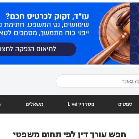
טפסים
פסקדין Live
משאלים
ש
חפש עורך דין לפי תחום משפטי