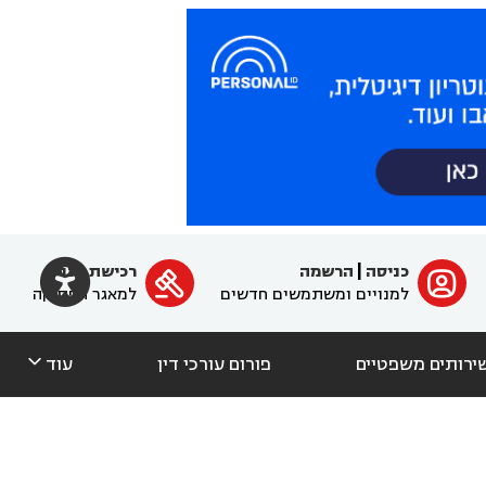

כניסה
|
הרשמה
רכישת מנוי
ﱐ

למנויים ומשתמשים חדשים
למאגר הפסיקה

ירותים משפטיים
פורום עורכי דין
עוד