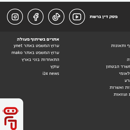




פסק דין ברשת
אתרים בשיתוף פעולה
וף ותאונות
ערוץ המשפט באתר ynet
ערוץ המשפט באתר mako
ה
התאחדות בוני בארץ
שרד הבטחון
עוקץ
לאומי
i24 news
רע
ות ואשרות
 וצוואות