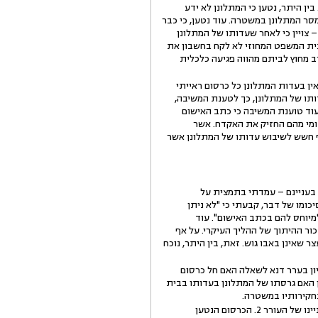
ן היתר, נטען כי המתלונן לא ידע
לגרסה שמסר המתלונן במשטרה. עוד נטען, כי כבר
ת המתלונן – צויין כי לאחר שעדותו של המתלונן
לבסוף, טוענים העוררים כי בית המשפט המחוזי לא לקח בחשבון את
ב מחוץ לביתם מהווה פגיעה כלכלית
ן בעדות המתלונן כל כרסום ראייתי
תו של המתלונן, כך לטענת המשיבה,
וד טוענת המשיבה כי כתב האישום
ומי מהם החזיק את האקדח. אשר
ף חשש לשיבוש עדותו של המתלונן אשר
ם – ולאחר שקיימתי דיון בעניינם – עמדתי בתמצית על
מו של דבר, קבעתי כי "לא ניתן
יוחס להם בכתב האישום". עוד
כור ההיתוך של ההליך העיקרי. על אף
 שאינן באבו גוש. זאת, בין היתר, נוכח
יון בערר דנא לשאלה האם חל כרסום
 האם גרסתו של המתלונן בעדותו בבית
חקירותיו במשטרה.
עיון בטענות העוררים מעלה כי אין חולק למעשה כי לא חל שינוי של ממש בתשתית הראייתית הלכאורית בעניינו של העורר 2. הכרסום הנטען