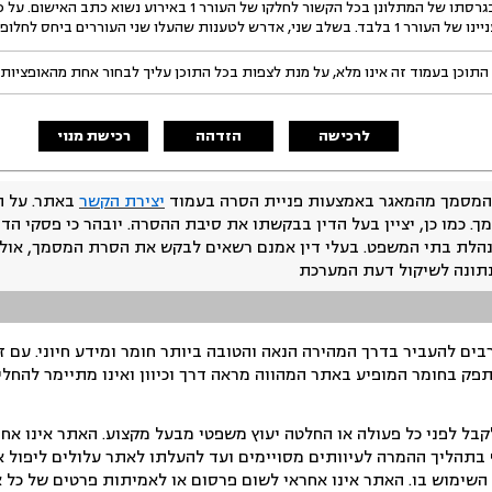
בתשתית זו נוגע לשוני בגרסתו של המתלונן בכל הקשור לחלקו של הע
שני העוררים ביחס לחלופות המעצר בהן הם נתונים.
התוכן בעמוד זה אינו מלא, על מנת לצפות בכל התוכן עליך לבחור אחת מהאופציות
לרכישה
הזדהה
רכישת מנוי
המסמך מהמאגר באמצעות פניית הסרה בעמוד
יצירת הקשר
באתר. על ה
ך. כמו כן, יציין בעל הדין בבקשתו את סיבת ההסרה. יובהר כי פסקי הד
נהלת בתי המשפט. בעלי דין אמנם רשאים לבקש את הסרת המסמך, אולם
נתונה לשיקול דעת המערכת
ים להעביר בדרך המהירה הנאה והטובה ביותר חומר ומידע חיוני. עם 
תפק בחומר המופיע באתר המהווה מראה דרך וכיוון ואינו מתיימר להחלי
ל לפני כל פעולה או החלטה יעוץ משפטי מבעל מקצוע. האתר אינו אחרא
בתהליך ההמרה לעיוותים מסויימים ועד להעלתו לאתר עלולים ליפול אי 
ימוש בו. האתר אינו אחראי לשום פרסום או לאמיתות פרטים של כל אד