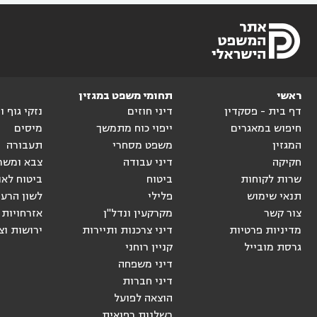
ראשי
תחומי משפט במגזין
דף בית - פסקדין
דיני חוזים
נזקי גוף 
חיפוש במאגרים
ייפוי כוח מתמשך
מיסים
המגזין
משפט מסחרי
תעבורה
חקיקה
דיני עבודה
צבא ומשר
שרות לקוחות
ביטוח
ביטוח לאו
תנאי שימוש
פלילי
לשון הרע
צור קשר
מקרקעין ונדל"ן
אזרחויות 
מדיניות פרטיות
דיני צרכנות ותיירות
ירושות וצ
גרסת מובייל
קניין רוחני
דיני משפחה
דיני חברות
הוצאה לפועל
רשלנות רפואית