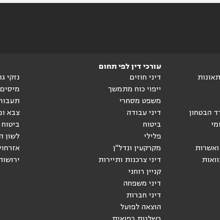
עורכי דין לפי תחום
ותאונות
דיני חוזים
נזקי ג
ייפוי כוח מתמשך
מיסים
משפט מסחרי
תעבור
ד הבטחון
דיני עבודה
צבא ומ
מי
ביטוח
ביטוח 
פלילי
לשון ה
ואשרות
מקרקעין ונדל"ן
אזרחוי
וואות
דיני צרכנות ותיירות
ירושות
קניין רוחני
דיני משפחה
דיני חברות
הוצאה לפועל
רשלנות רפואית