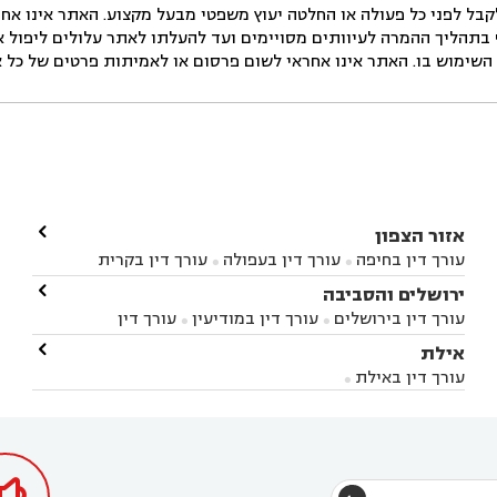
ל לפני כל פעולה או החלטה יעוץ משפטי מבעל מקצוע. האתר אינו אחרא
בתהליך ההמרה לעיוותים מסויימים ועד להעלתו לאתר עלולים ליפול אי 
ימוש בו. האתר אינו אחראי לשום פרסום או לאמיתות פרטים של כל אד

אזור הצפון
עורך דין בחיפה
עורך דין בעפולה
עורך דין בקרית


אתא
עורך דין בנהריה
עורך דין בראש פינה
עורך דין

ירושלים והסביבה



בקרית שמונה
עורך דין במושב מגדים
עורך דין


עורך דין בירושלים
עורך דין במודיעין
עורך דין


במושב ציפורי
עורך דין בסח'נין
עורך דין בעכו
עורך



בבית-שמש
עורך דין במבשרת ציון
עורך דין בגיזו

אילת



דין בעמק הירדן
עורך דין בנשר
עורך דין בקרית


עורך דין בגבעת זאב
עורך דין בנווה אילן
עורך דין


ביאליק
עורך דין במגדל העמק
עורך דין בקיבוץ לוחמי
עורך דין באילת



בקרני שומרון
עורך דין בשורש


הגטאות
עורך דין בקיסריה
עורך דין בטבריה
עורך



דין בכפר ראמה
עורך דין באור עקיבא

