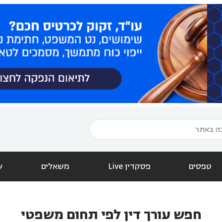
טפסים
פסקדין Live
משאלים
ש
חפש עורך דין לפי תחום משפטי