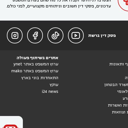
הצטרפו לניוזלטר וקבלו את כל מה שחם בעולם המשפט
עדכונים, פסקי דין חשובים וניתוחים מקצועיים, לפני כולם.




פסק דין ברשת
אתרים בשיתוף פעולה
וף ותאונות
ערוץ המשפט באתר ynet
ערוץ המשפט באתר mako
ה
התאחדות בוני בארץ
שרד הבטחון
עוקץ
לאומי
i24 news
רע
ות ואשרות
 וצוואות