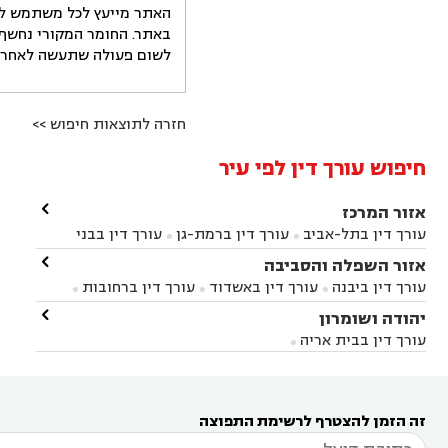
האתר מייעץ לכל משתמש לקב
באתר. החומר המקורי נחשף 
לשום פעולה שתעשה לאחר הש
חזרה לתוצאות חיפוש >>
חיפוש עורך דין לפי עיר

אזור המרכז
עורך דין בתל-אביב
עורך דין ברמת-גן
עורך דין בבני


ברק
עורך דין בפתח תקווה
עורך דין בראשון לציון

אזור השפלה והסביבה



עורך דין ברחובות
עורך דין בנס ציונה
עורך דין


עורך דין ביבנה
עורך דין באשדוד
עורך דין ברחובות



במודיעין
עורך דין בהרצליה
עורך דין בחולון
עורך



עורך דין בראשון לציון
עורך דין במודיעין
עורך דין

יהודה ושומרון


דין בקרית אונו
עורך דין ברמלה
עורך דין בקריית


בבאר יעקב
עורך דין בגדרה
עורך דין בכפר רות



אונו
עורך דין בבת ים
עורך דין בגבעת שמואל
עורך
עורך דין בבית אריה




דין באזור
עורך דין בגן יבנה
עורך דין בעמק חפר



עורך דין במודיעין מכבים רעות
עורך דין במודיעין

רעות
עורך דין בסביון
עורך דין ברמת השרון
עורך



זה הזמן להצטרף לרשימת התפוצה
דין בשוהם
