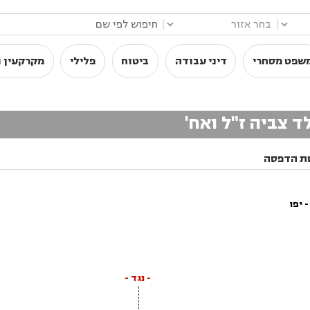
|
|
שפט מסחרי
דיני עבודה
ביטוח
פלילי
מקרקעין ו
לד צביה ז"ל ואח'
ת הדפסה
 יפו
- נגד -