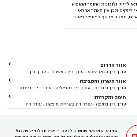
י לדיוק ולנכונות החומר המופיע
דיוקים ולכן אין האתר אחראי
ם, תאגיד או גוף המופיע באתר.

אזור הדרום
עורך דין בבאר שבע
עורך דין באשדוד
עורך דין


באשקלון
עורך דין בבאר טוביה
עורך דין בגן יבנה

אזור השרון והסביבה



עורך דין בניר הבנים
עורך דין בערד
עורך דין בקיבוץ


עורך דין בנתניה
עורך דין בהרצליה
עורך דין ברעננה


זיקים
עורך דין בנתיבות
עורך דין בקרית מלאכי



עורך דין בחדרה
עורך דין בכפר סבא
עורך דין בהוד

חיפה והקריות



השרון
עורך דין באבן יהודה
עורך דין בבנימינה



עורך דין בחיפה
עורך דין בקריית מוצקין
עורך דין


עורך דין בחריש
עורך דין בקיסריה
עורך דין בקדימה


בקרית מוצקין
עורך דין בקריית אתא
עורך דין


עורך דין ברמת השרון
עורך דין בתל מונד



בקריית חיים
עורך דין בקרית ביאליק
עורך דין


בחדרה

המידע המשפטי שחשוב לדעת – ישירות למייל שלכם!