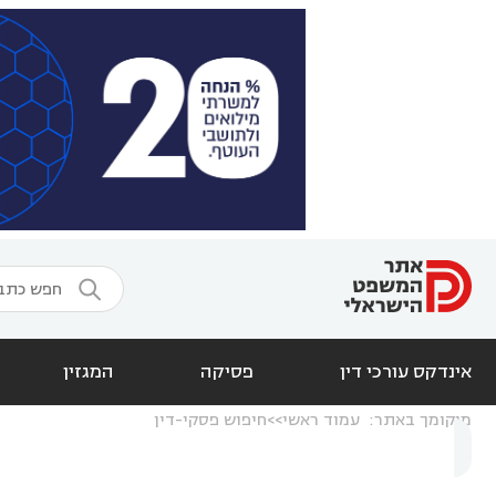

אינדקס עורכי דין
פסיקה
המגזין
מיקומך באתר:
עמוד ראשי
חיפוש פסקי-דין