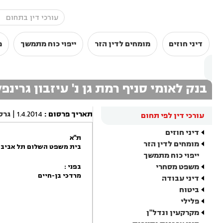
דיני חוזים
מומחים לדין הזר
ייפוי כוח מתמשך
מ
בנק לאומי סניף רמת גן נ' עיזבון גרינפ
תאריך פרסום
:
1.4.2014
|
גרס
עורכי דין לפי תחום
דיני חוזים
ת"א
מומחים לדין הזר
בית משפט השלום תל אביב -
ייפוי כוח מתמשך
משפט מסחרי
בפני :
מרדכי בן-חיים
דיני עבודה
ביטוח
פלילי
מקרקעין ונדל"ן