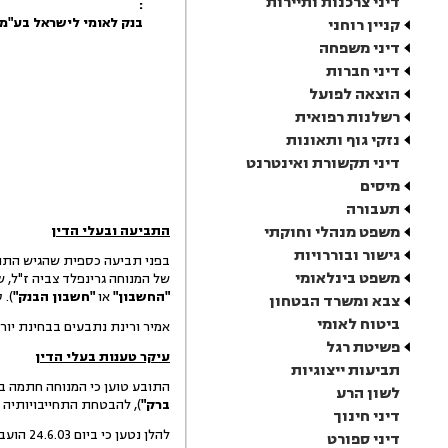
דיני צרכנות ותיירות
:
בנק לאומי לישראל בע"מ
קניין רוחני
דיני משפחה
דיני חברות
הוצאה לפועל
רשלנות רפואית
נזקי גוף ותאונות
דיני תקשורת ואינטרנט
מיסים
תעבורה
משפט מנהלי וחוקתי
התביעה ובעלי הדין
גישור ובוררויות
בפני תביעה כספית שהגיש התו
משפט בינלאומי
של המנוחה גרינפלד צביה ז"ל, שנפטרה ביו
"החשבון"
או
"חשבון הבנק"
). סכום 
צבא ומשרד הבטחון
ביטוח לאומי
אמיר ורינת נתבעים בבחינת יור
פשיטת רגל
עיקר טענות בעלי הדין
תביעות ייצוגיות
התובע טוען כי המנוחה חתמה ב
לשון הרע
ברק"
), להבטחת התחייבויותיה 
דיני חינוך
להלן נטען כי ביום 24.6.03 הועברו הזכויות דירת בני ברק ע"ש הנתבעים, יורשיה של המנוחה.
דיני ספורט