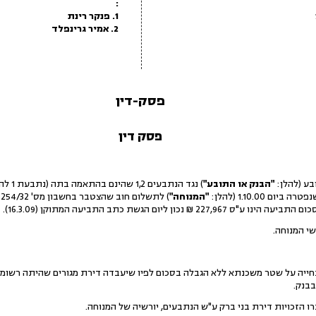
:
1. פנקר רינת
2. אמיר גרינפלד
פסק-דין
פסק דין
בע (להלן:
"הבנק או התובע"
) נגד הנתבעים 1,2 שהינם בהתאמה בתה (נתבעת 1 להלן:
ם 1.10.00 (להלן:
"המנוחה"
) לתשלום חוב שהצטבר בחשבון מס' 705254/32 של המנוחה אצל התובע (להלן:
התביעה הינו ע"ס 227,967 ₪ נכון ליום הגשת כתב התביעה המתוקן (16.3.09).
שי המנוחה.
חייה על שטר משכנתא ללא הגבלה בסכום לפיו שיעבדה דירת מגורים שהיתה רשומה
בבנק.