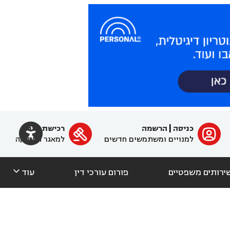

כניסה
|
הרשמה
רכישת מנוי
ﱐ

למנויים ומשתמשים חדשים
למאגר הפסיקה

ירותים משפטיים
פורום עורכי דין
עוד