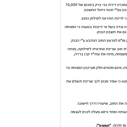
התובע טוען כי מאחר והנתבעים לא פרעו את יתרת החוב בחשבון, נקט התובע בהליכים למימוש המשכנתא בגידרם נמכרה דירת בני ברק בסכום של 70,000
ן עפ"י תנאי ניהול החשבון.
גר לרינת התראה לסילוק החוב.
 נגדה בשל אי יריבות בטענה כי המנוחה
 מו"מ לפרעון החוב הנתבע ע"י הבנק.
תרת חוב שרינת אחראית לסילוקה, פנתה
 משפחה, מינה את עוה"ד קרן ברדה,
, אינם מהווים חלק מעיזבון המנוחה וכי
י מימוש דירת בני ברק, אשר המנוחה היקנתה לרינת 75% ממנה, ומשכך יוצא כי אמיר מכוון לכך שרינת תשלם את
את החוב, שיעורו ודרך חישובו.
לטענתה ומחד גיסא פעלה לנכס לעצמה
"המנוח"
).