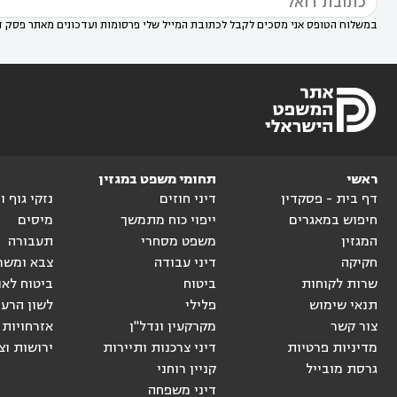
במשלוח הטופס אני מסכים לקבל לכתובת המייל שלי פרסומות ועדכונים מאתר פסק ד
ראשי
תחומי משפט במגזין
דף בית - פסקדין
דיני חוזים
נזקי גוף 
חיפוש במאגרים
ייפוי כוח מתמשך
מיסים
המגזין
משפט מסחרי
תעבורה
חקיקה
דיני עבודה
צבא ומשר
שרות לקוחות
ביטוח
ביטוח לאו
תנאי שימוש
פלילי
לשון הרע
צור קשר
מקרקעין ונדל"ן
אזרחויות 
מדיניות פרטיות
דיני צרכנות ותיירות
ירושות וצ
גרסת מובייל
קניין רוחני
דיני משפחה