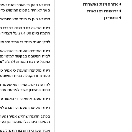
אזרחויות ואשרות
$ אך לא היה בסכום המימוש כדי
ירושות וצוואות
נוטריון
התובע טען כי רינת היא היורשת של המ
רינת הגישה כתב הגנה בגידרו כ
חתמה ביום 27.4.00 על תצהיר מתנה לפיו העניקה במתנה לאמיר כספים וזכויות כמפורט בתצהיר המתנה וכולל אלו גם את חשבון הבנק.
להלן טענה רינת כי אמיר נהג מי
רינת הוסיפה וטענה כי הגם שאמ
לבית המשפט בבקשה למינוי מנהל 
כמנהל עיזבון המנוחה (להלן:
"מ
רינת מוסיפה וטוענת כי אמיר טע
טענתו זו הקבלה בבית המשפט ל
החוב בחשבון אשר לגירסת אמיר
רינת טענה איפא כי די באמור ע
רינת הוסיפה וטענה כי הבנק לא
בכתב ההגנה שהגיש אמיר נטען, 
נכסים רבים ככל האפשר מן העיז
אמיר טען כי החשבון התנהל במהלך ח