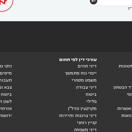

ין
עורכי דין לפי תחום
ותאונות
דיני חוזים
נזקי ג
ייפוי כוח מתמשך
מיסים
משפט מסחרי
תעבור
ד הבטחון
דיני עבודה
צבא ומ
מי
ביטוח
ביטוח 
פלילי
לשון ה
ואשרות
מקרקעין ונדל"ן
אזרחוי
וואות
דיני צרכנות ותיירות
ירושות
קניין רוחני
דיני משפחה