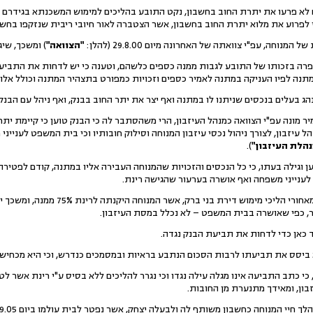
 לפרוע את מלוא יתרת החוב בחשבון, אשר הצטברה לאור חיובי ריבית שנזקפו בחשבו
נוחה, עפ"י צוואתה של האחרונה מיום 29.8.00 (להלן:
"הצוואה"
) ומשכך, שי
פרה בזכותו של התובע לגבות ממנה כספים כלשהם, וטענה כי יש לדחות את התביעה
נהג בעלים בנכסים שניתנו לו במתנה ואף יצר את יתר החוב בבנק, ואף ניהל עם הבנק
יר מונה עפ"י הצוואה כמנהל העיזבון, הרי משהסתבר לה כי הבנק טוען כי קיימת י
עיזבון, לצורך ניהול נכסי עיזבון המנוחה וסילוק חובותיו וכי בית המשפט לענייני
נהלת ה
עיזבון
"
).
ן וגילה בעתו, כי כל הנכסים והזכויות שהמנוחה העבירה אליו במתנה, קודם לפטירתה
ענייני משפחה ואף אושרה בערעור שהגישה רינת.
לגירסת רינת, אמיר הוא שעמד מאחורי הליכ
, כפי שאושרה בבית המשפט – לא נכלל במסת העיזבון.
ד כאן כדי לדחות את תביעת הבנק נגדה.
 ביסס את תביעתו לרבות הסכום הנתבע בראיות ובמסמכים כנדרש, וכי היא מכחישה 
כי כתב התביעה אינו מגלה עילה נגדו וכי נגרר להליכים ללא בסיס ע"י רינת אשר 
בון, ומאידך מתנערת מן החובות.
יי המנוחה כחשבון משותף לה ולבעלה יצחק, אשר נפטר לבית עולמו ביום 19.9.05 (להלן: