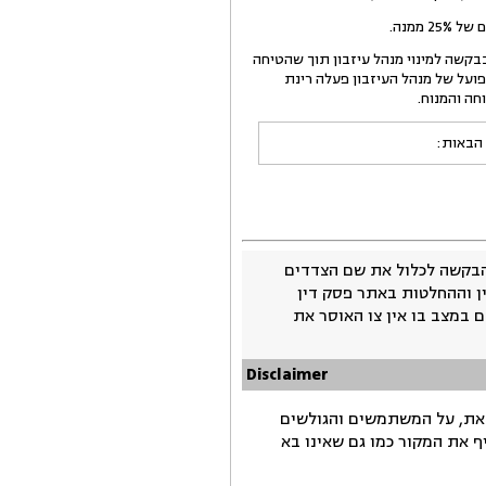
ת אמיר היתה רינת מודעת זה מכבר לעובדה כי לא מונה מנהל עיזבון עפ"י הצוואה, אך פנתה רק ביום 7.12.03 בבקשה למינוי מנהל עיזבון תוך שהטיחה
בפועל של מנהל העיזבון פעלה רינת
חה והמנוח.
 הבאות:
בקשה לכלול את שם הצדדים
ין וההחלטות באתר פסק דין
 במצב בו אין צו האוסר את
Disclaimer
זאת, על המשתמשים והגולשים
ף את המקור כמו גם שאינו בא