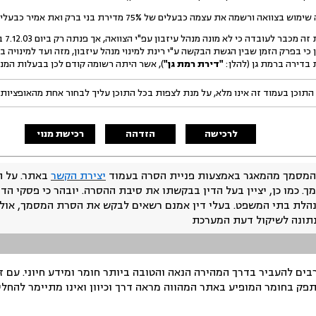
ה את עצמה כבעלים של 75% מדירת בני ברק ואת אמיר כבעלים של 25% ממנה.
לגירס
כי בפרק הזמן שבין הגשת הבקשה ע"י רינת למינוי מנהל עיזבון, מזה ועד למינויה 
בדירה ברמת גן (להלן:
"דירת רמת גן"
), אשר היתה רשומה קודם לכן בבעלות המנו
התוכן בעמוד זה אינו מלא, על מנת לצפות בכל התוכן עליך לבחור אחת מהאופציות
לרכישה
הזדהה
רכישת מנוי
המסמך מהמאגר באמצעות פניית הסרה בעמוד
יצירת הקשר
באתר. על ה
ך. כמו כן, יציין בעל הדין בבקשתו את סיבת ההסרה. יובהר כי פסקי הד
נהלת בתי המשפט. בעלי דין אמנם רשאים לבקש את הסרת המסמך, אולם
נתונה לשיקול דעת המערכת
ים להעביר בדרך המהירה הנאה והטובה ביותר חומר ומידע חיוני. עם 
תפק בחומר המופיע באתר המהווה מראה דרך וכיוון ואינו מתיימר להחלי