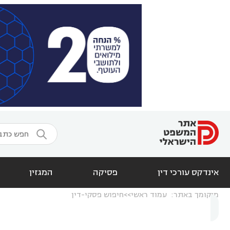

אינדקס עורכי דין
פסיקה
המגזין
מיקומך באתר:
עמוד ראשי
חיפוש פסקי-דין