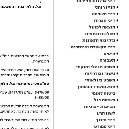
דיני צרכנות ותיירות
:
א.ל. הלמן בניה והשקעות
קניין רוחני
דיני משפחה
דיני חברות
הוצאה לפועל
רשלנות רפואית
נזקי גוף ותאונות
דיני תקשורת ואינטרנט
מיסים
תעבורה
המערערת.
משפט מנהלי וחוקתי
גישור ובוררויות
הוגשו עוד מספר תיקים נוספים עוקבים באותו נושא ממש, ו
משפט בינלאומי
ע
פ"א 14210-02-09 א.ל. הלמן נ' המועצה המקומית גדרה
צבא ומשרד הבטחון
ביטוח לאומי
5485/08.
פשיטת רגל
תביעות ייצוגיות
לאותו מועד. נוכח כך, לא התיי
לשון הרע
דיני חינוך
בהעדר התייצבות המערערת לדיון, ניתן פסק דין בכל הת
דיני ספורט
לאחר שהמערערת קיבלה את פסה