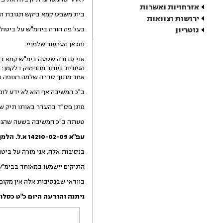
אזרחויות ואשרות
בית משפט קמא ביקש תגובת הצד שכנ
ירושות וצוואות
נוטריון
בעל פה הורה ביהמ"ש על ביטול
ומכאן הערעור שלפניי.
אני סבורה שטעה בימ"ש קמא ב
אחד מתוך סדרה שלמה רצופה באו
ב"כ המשיבה אף הוא לא ידע לומ
מתן פס"ד בהעדר באותו תיק שנד
טעתה ב"כ המשיבה בשעה שהגיבו
עפ"א 14210-02-09 א.ל. הלמן נ' המועצה המקומית גדרה
בנסיבות אלה, אני מורה על ביטו
התיקים יישמעו במאוחד בבימ"ש 
בוודאי שבנסיבות אלה אין מקום
ניתנה והודעה היום
כ"ט כסלו