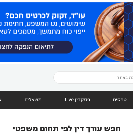
טפסים
פסקדין Live
משאלים
ש
חפש עורך דין לפי תחום משפטי