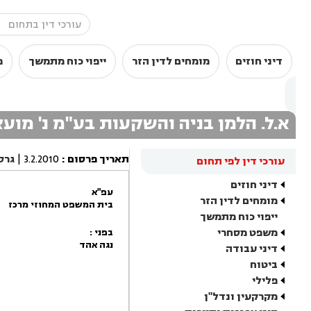
דיני חוזים
מומחים לדין הזר
ייפוי כוח מתמשך
מ
א.ל. הלמן בניה והשקעות בע"מ נ' מוע
תאריך פרסום
:
3.2.2010
|
גרס
עורכי דין לפי תחום
דיני חוזים
עפ"א
מומחים לדין הזר
בית המשפט המחוזי מרכז
ייפוי כוח מתמשך
משפט מסחרי
בפני :
נגה אהד
דיני עבודה
ביטוח
פלילי
מקרקעין ונדל"ן