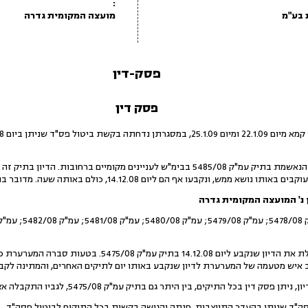
:
 בע"מ
מועצה המקומית גדרה
פסק-דין
פסק דין
נקבעו אף הם ליום 14.12.08, כולם באותה שעה. מדובר בתיקים עמ"ק 5475/08; עמ"ק
המערערת קיבלה הודעה המבטלת את הדיון שנקבע ליום .12.08
צב איש מטעמה של המערערת לדיון שנקבע באותו יום לתיקים האחרים, והמתינה לקב
יקים, בין היתר גם בתיק עמ"ק 5475/08, לגביו התקבלה אצל המערערת הודעת ביטול מועד הדיון.
"ד שניתן בהעדר התייצבות, פנתה והגישה בקשות בכל התיקים לביטול פסה"ד.