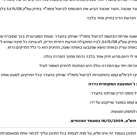
גד, והצד שכנגד הביע את הסכמתו לביטול פסה"ד בתיק עמ"ק 5475/08 בלבד.
 הכרעת הדין בתיק אחד בלבד.
שעה שדחה הבקשה לביטול פסה"ד שניתן בהעדר. טעות המערערת בכך שסברה שאין
הגיונית ביותר מהנימוק דלקמן: בתיק עמ"ק 5475/08, לביו התקבלה הודעת דחיית הדיון, לא צו
תו עניין ובאותו נושא שנקבעו באותה שעה, ההיגיון הוא כי כלל התיקים נדחו.
ר לי היום מדוע תיק אחד בלבד נדחה מתוך הסדרה כולה.
חה יחד עם הסדרה כולה היא הנותנת להיגיון האמור לעיל.
 לבימ"ש קמא בהתנגדות לביטול פסה"ד שניתן בהעדר בכל התיקים, למעט אותו 
ל פסקי הדין שניתנו בהעדר.
קמא במועד שייקבע על ידו.
 לפסוק הוצאות.
 תש"ע
,
16/12/2009
במעמד הנוכחים.
התוכן בעמוד זה אינו מלא, על מנת לצפות בכל התוכן עליך לבחור אחת מהאופציות