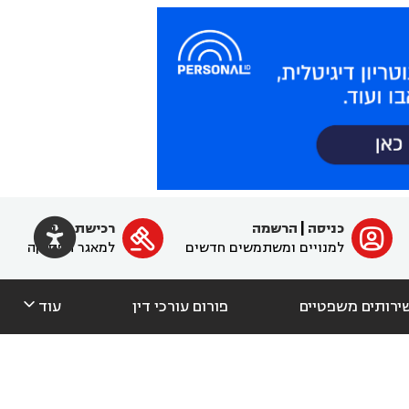

כניסה
|
הרשמה
רכישת מנוי
ﱐ

למנויים ומשתמשים חדשים
למאגר הפסיקה

ירותים משפטיים
פורום עורכי דין
עוד