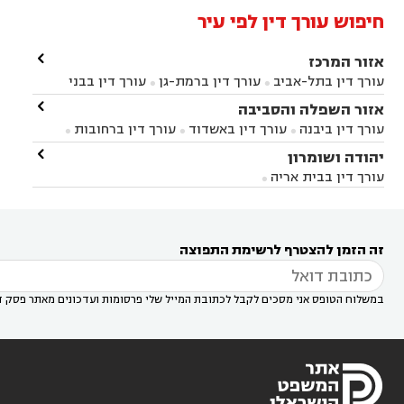
חיפוש עורך דין לפי עיר

אזור המרכז
עורך דין בתל-אביב
עורך דין ברמת-גן
עורך דין בבני


ברק
עורך דין בפתח תקווה
עורך דין בראשון לציון

אזור השפלה והסביבה



עורך דין ברחובות
עורך דין בנס ציונה
עורך דין


עורך דין ביבנה
עורך דין באשדוד
עורך דין ברחובות



במודיעין
עורך דין בהרצליה
עורך דין בחולון
עורך



עורך דין בראשון לציון
עורך דין במודיעין
עורך דין

יהודה ושומרון


דין בקרית אונו
עורך דין ברמלה
עורך דין בקריית


בבאר יעקב
עורך דין בגדרה
עורך דין בכפר רות



אונו
עורך דין בבת ים
עורך דין בגבעת שמואל
עורך
עורך דין בבית אריה




דין באזור
עורך דין בגן יבנה
עורך דין בעמק חפר



עורך דין במודיעין מכבים רעות
עורך דין במודיעין

רעות
עורך דין בסביון
עורך דין ברמת השרון
עורך



זה הזמן להצטרף לרשימת התפוצה
דין בשוהם

במשלוח הטופס אני מסכים לקבל לכתובת המייל שלי פרסומות ועדכונים מאתר פסק ד