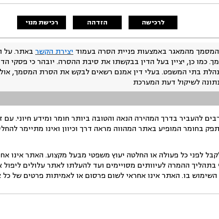
לרכישה
הזדהה
רכישת מנוי
המסמך מהמאגר באמצעות פניית הסרה בעמוד
יצירת הקשר
באתר. על ה
ך. כמו כן, יציין בעל הדין בבקשתו את סיבת ההסרה. יובהר כי פסקי הד
נהלת בתי המשפט. בעלי דין אמנם רשאים לבקש את הסרת המסמך, אולם
נתונה לשיקול דעת המערכת
ים להעביר בדרך המהירה הנאה והטובה ביותר חומר ומידע חיוני. עם 
תפק בחומר המופיע באתר המהווה מראה דרך וכיוון ואינו מתיימר להחלי
ל לפני כל פעולה או החלטה יעוץ משפטי מבעל מקצוע. האתר אינו אחרא
בתהליך ההמרה לעיוותים מסויימים ועד להעלתו לאתר עלולים ליפול אי 
ימוש בו. האתר אינו אחראי לשום פרסום או לאמיתות פרטים של כל אד