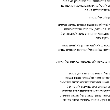
6.אלומים טוענת כיום כי העיקול במסגרת התביעה הראשונה בוטל רק בעקבות תחנוניו של מנהל יחניוק, ולאחר שהושג ביום 11.3.2009 סיכום בין הצדדים
ם לה כל מה שסוכם במסגרתו, כמו גם
 לחץ לשם הוצאת כספים שאינם מגיעים
צמבר 2009, לאחר ביצוע כושל של העבודות. לטענתם, אין בידי אלומים ראיות
טוב, ומאזן הנוחות נוטה לטובתה של
עיקול כזה.
כתב, לא לפני שניתן לאלומים פטור
דיעה אלומים על הפחתת סכומים שונים
ות, באשר לא שוכנעתי בקיומן של ראיות
ת של התחשבנות הדדית, בנוגע
שרים, אשר חלקם אף נופחו באופן
תית בשאלת השווי המצטבר של העבודות שביצעה
ה אלומים היא שחייבת לה סך של
ניי קלטת וידאו שלשיטתה של אלומים,
ביותר מתוך מסכת של סכסוך ממושך.
ל 929,775 ₪ אותו שילמה לקבלנים ולספקים בגין עבודות שיחניוק היתה צריכה