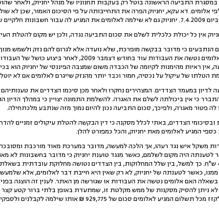
פי אלומים. דא עקא, יחניוק הפרה את התחייבותה על פי הסיכום האמור, שכן לא שול
נשלחו אליה בעבר.
ים הנתבעים כי מדובר בבקשה מופרכת, שלא נועדה אלא לגרום להם נזק ולשמש מנוף
לאלומים. לדידם של הנתבעים, אלומים נטשה את העבודות עוד בחודש ד
, אין ראיות מהימנות לקיומה של הכבדה משום שמצבה הפיננסי של יחניוק הוא בכי 
מת הטלתו של עיקול על נכסיה, חמור וכבד יותר מהנזק שייגרם לאלומים אם לא יוטל 
 לדיון במעמד הצדדים. המצהירים נחקרו ולאחר מכן סיכמו הצדדים את טענותיהם ב
רר כי אין ביכולתה לשלם את האגרה. להשלמת התמונה יצויין כי במהלך הדיון הו
לה פטור מאגרה, ולפיכך, סכום התביעה נכון להיום נמוך מזה שנתבע מלכתחילה.
ות ובסיכומי הצדדים, באתי לכלל מסקנה כי דין הבקשה להטלת עיקולים זמניים להדח
כספי המגיע לאלומים מאת יחניוק, והכל כמפורט להלן.
כבדות משקל איש נגד רעהו, אך הלכה למעשה, מדובר במערכת מאוד מורכבת ומסובכ
 לטענתה היה מקום לשלמם, כאשר מנגד טוענת יחניוק כי מדובר בחשבונות לא מאו
מלאכותי בסכום של כ- 433,000 ש"ח. כך למשל, בין שלל המחלוקות, בין הצדדים נטושה מחלוקת עובד
מנו, כאשר לטענתה של יחניוק, לא רק שאין היא חייבת דבר לאלומים, אלא שלמעש
ת היא בשאלה האם אלומים נטשה את העבודות או שגורשה מן האתר. לענין זה הוצגה בפ
 לא ניתן להסיק מסקנות של ממש מקלטת זו, שמתעדת באופן בלתי ברור קטע קצר 
יחניוק גם טוענת כי היא זכאית לקזז מכל תשלום המגיע לאלומים סכום ש