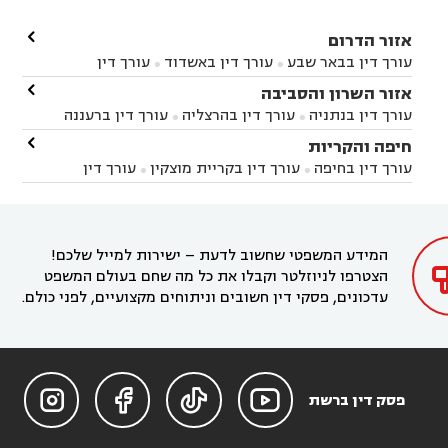

אזור הדרום
עורך דין בבאר שבע
עורך דין באשדוד
עורך דין


באשקלון
עורך דין בבאר טוביה
עורך דין בגן יבנה

אזור השרון והסביבה



עורך דין בניר הבנים
עורך דין בערד
עורך דין בקיבוץ


עורך דין בנתניה
עורך דין בהרצליה
עורך דין ברעננה


זיקים
עורך דין בנתיבות
עורך דין בקרית מלאכי



עורך דין בחדרה
עורך דין בכפר סבא
עורך דין בהוד

חיפה והקריות



השרון
עורך דין באבן יהודה
עורך דין בבנימינה



עורך דין בחיפה
עורך דין בקריית מוצקין
עורך דין


עורך דין בחריש
עורך דין בקיסריה
עורך דין בקדימה


בקרית מוצקין
עורך דין בקריית אתא
עורך דין


עורך דין ברמת השרון
עורך דין בתל מונד



בקריית חיים
עורך דין בקרית ביאליק
עורך דין


בחדרה

המידע המשפטי שחשוב לדעת – ישירות למייל שלכם!
הצטרפו לניוזלטר וקבלו את כל מה שחם בעולם המשפט
עדכונים, פסקי דין חשובים וניתוחים מקצועיים, לפני כולם.




פסק דין ברשת