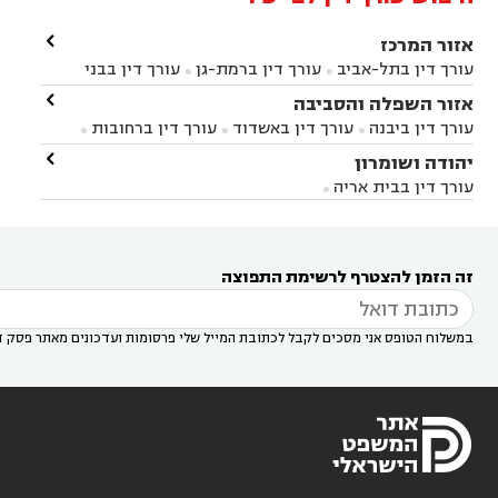

אזור המרכז
עורך דין בתל-אביב
עורך דין ברמת-גן
עורך דין בבני


ברק
עורך דין בפתח תקווה
עורך דין בראשון לציון

אזור השפלה והסביבה



עורך דין ברחובות
עורך דין בנס ציונה
עורך דין


עורך דין ביבנה
עורך דין באשדוד
עורך דין ברחובות



במודיעין
עורך דין בהרצליה
עורך דין בחולון
עורך



עורך דין בראשון לציון
עורך דין במודיעין
עורך דין

יהודה ושומרון


דין בקרית אונו
עורך דין ברמלה
עורך דין בקריית


בבאר יעקב
עורך דין בגדרה
עורך דין בכפר רות



אונו
עורך דין בבת ים
עורך דין בגבעת שמואל
עורך
עורך דין בבית אריה




דין באזור
עורך דין בגן יבנה
עורך דין בעמק חפר



עורך דין במודיעין מכבים רעות
עורך דין במודיעין

רעות
עורך דין בסביון
עורך דין ברמת השרון
עורך



זה הזמן להצטרף לרשימת התפוצה
דין בשוהם

במשלוח הטופס אני מסכים לקבל לכתובת המייל שלי פרסומות ועדכונים מאתר פסק ד