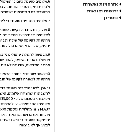
אזרחויות ואשרות
ולפיו יחניוק תסדיר את חובה כל
ירושות וצוואות
במסגרת כתב הסכמות שנחתם ביום 7.4.2009. יחניוק גם לא שילמה לאלומים את המגיע לה עבור חשבונות חלקיים ש
נוטריון
7.אלומים מוסיפה וטוענת כי ליחניוק אין כל יכולת כלכלית לשלם את סכום התביעה נגדה, ולכן יש מקום להטלת העיקולים על נכסיה.
8.מנגד, בתשובה לבקשה, טוענ
מהימנות לקיומה של עילת תביעה
יחניוק, שכן הנזק שייגרם לה מח
9.הבקשה להטלת עיקולים נקבעה
מתשלום אגרת משפט, לאחר שהתב
מכתב התביעה, שבגינם לא ניתן 
10.לאחר שעיינתי בחומר הראי
מהימנות לכאורה לקיומו של חוב 
11.אכן, לשני הצדדים טענות 
לחשבונות שהציגה אלומים, ואשר
אלומים והסכומים שיש להפחית מ
214,637 ₪. מחלוקת נוספ
מוכיחה את גרושה מן האתר, אך
לבצע אך לא ביצעה.