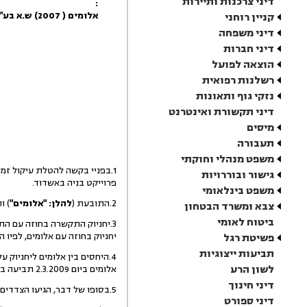
דיני צרכנות ותיירות
:
אלומים ( 2007) ש.א בע"מ
קניין רוחני
דיני משפחה
דיני חברות
הוצאה לפועל
רשלנות רפואית
נזקי גוף ותאונות
דיני תקשורת ואינטרנט
מיסים
תעבורה
משפט מנהלי וחוקתי
גישור ובוררויות
פרוייקט בניה באשדוד.
משפט בינלאומי
2.התובעת (
להלן: "אלומים"
) ו
צבא ומשרד הבטחון
ביטוח לאומי
3.יחניוק התקשרה בחוזה עם התעשיה האוירית (
יחניוק בחוזה עם אלומים, לפיו 
פשיטת רגל
תביעות ייצוגיות
4.היחסים בין אלומים ליחניוק 
לשון הרע
אלומים ביום 2.3.2009 תביעה בבית המשפט המחוזי בתל אביב נגד יחניוק, ואף הטילה עיקולים זמניים על נכסי יחניוק (
דיני חינוך
5.בסופו של דבר, הגיעו הצדדים להסכמה מחוץ לכתלי בית המשפט, ולבקשתם המשותפת, נדחתה התביעה הראשונה ביום 20.4.2009.
דיני ספורט