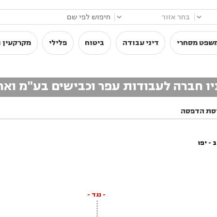
|
|
שפט מסחרי
דיני עבודה
ביטוח
פלילי
מקרקעין ו
סת הדפסה
- יפו
- נגד -