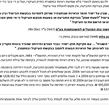
ולו גם באופן לכאורי בלא שמיעת ראיות במסגרת התיק העיקרי, ועל כן די בכך כדי
ק בצדקת התביעה, אין מקום להטלת צווי עיקול:
 שבין על יסוד חומר הראיות שבתצהיר שניתן לתמיכה בבקשת הביטול ובין 
יטול "לטעת ספק" בצדקת התביעה או בטענת מבקש העיקול כי אי-מתן הצו ע
 או הרשם את צו העיקול
."
 משכן בנק הפועלים למשכנתאות בע"מ
(1997) פ"ד נא(3) 789.
קב גלנץ
(1998) (פורסם בנבו), נפסק כי:
רך השגרה" ... עם חקיקת חוק-יסוד: כבוד האדם וחירותו שהכיר בזכות הקניי
בר לאיכותן של הראיות הבאות לתמוך בבקשת העיקול ובמספרן. "
שבית המשפט שוכנע, על בסיס ראיות מהימנות לכאורה, בקיומה של עילת התביעה.
דה שישנו מעשה בית דין לגבי חלק משמעותי מסכום התביעה, לנוכח דחייתה בהסכמה
התחשבנות מיום תחילת הפרוייקט ועד חודש פברואר 2009. מכאן שאלומים לא תוכל לכאור
הראשונה;
הדין היא מבקשת מקדמה בסך 100,000 ₪. בצדק טוענת יחניוק כי חתימה על מסמך כזה אינה מתייש
התוכן בעמוד זה אינו מלא, על מנת לצפות בכל התוכן עליך לבחור אחת מהאופציות