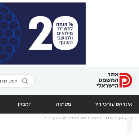

אינדקס עורכי דין
פסיקה
המגזין
מיקומך באתר:
עמוד ראשי
חיפוש פסקי-דין