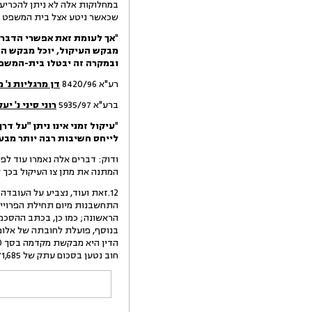
במחלוקות אלה לא ניתן להכריע 
שכאשר ניטע אצל בית המשפט ספ
"
אך לעומת זאת אפשרי הדבר,
מבקש העיקול, יוכל מבקש הב
ובמקרה זה יבטלו בית-המשפט
רע"א 8420/96
דן מרגליות נ'
ברע"א 5935/97
רוני סיני נ' יע
"
עיקול זמני אינו ניתן "על ד
לייחס חשיבות רבה יותר מבע
המתנה את מתן צו העיקול בכך 
12.זאת ועוד, נצביע על העוב
חוב נטען בסכום עתק של 3,571,685 ₪.