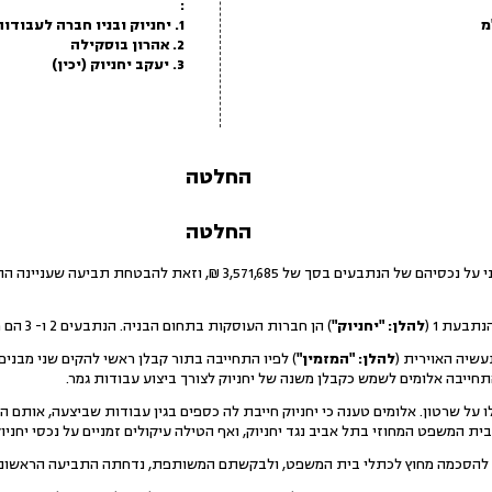
:
1. יחניוק ובניו חברה לעבודות עפר וכבישים בע"מ
2. אהרון בוסקילה
3. יעקב יחניוק (יכין)
החלטה
החלטה
1.בפניי בקשה להטלת עיקול זמני על נכסיהם של הנתבעים בסך של 71,685
הנתבעת 1 (
להלן: "יחניוק"
) הן חברות העוסקות בתחום הבניה. הנתבעים 2 ו- 3 הם מנהליה של יחניוק.
להלן: "המזמין"
) לפיו התחייבה בתור קבלן ראשי להקים שני מבנים
התחייבה אלומים לשמש כקבלן משנה של יחניוק לצורך ביצוע עבודות גמר.
עלו על שרטון. אלומים טענה כי יחניוק חייבת לה כספים בגין עבודות שביצעה, אות