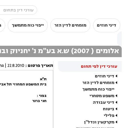
דיני חוזים
מומחים לדין הזר
ייפוי כוח מתמשך
מ
אלומים ( 2007) ש.א בע"מ נ' יחניוק ובניו חברה לעבודות עפר וכבישים בע"מ ואח'
תאריך פרסום
:
22.8.2010
|
גר
עורכי דין לפי תחום
דיני חוזים
ת"א
מומחים לדין הזר
בית המשפט המחוזי תל אביב 
ייפוי כוח מתמשך
משפט מסחרי
בפני :
חגי ברנר
דיני עבודה
ביטוח
פלילי
מקרקעין ונדל"ן