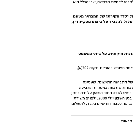
 להביא לדחיית הבקשה, שכן הכלל הוא
על יסוד חקירתו של המצהיר מטעם
לול להכביד על ביצוע פסק-הדין,
ן כזכות חוקתית, על בית-המשפט
ודוק: דברים אלה נאמרו עוד לפני תיקון התשס"א של תקנות סדר הדין האזרחי, התשמ"ד- 1984, והם מקבלים כיום ביטוי מפורש בהוראת תקנה 362(א),
 של התביעה הראשונה, שעניינה
ה לתבוע כספים בגין חשבונות שתבעה במסגרת התביעה
 כמו כן, בכתב ההסכמה שנחתם ביום 7.4.2009 טענה אלומים לחוב נמוך יותר בסכום כולל של 1,328,102 ₪ ביחס לגובה החוב הנטען על ידה כיום;
בנוסף, פועלת לחובתה של אלומים העובדה שביום 6.10.2009 היא חתמה על מסמך בו הודתה כי לא מגיע לה תשלום בגין חשבון יולי 2009, ולפנים משורת
בת עם הגשת תביעה כעבור חודשיים בלבד, לתשלום
 הבאות: