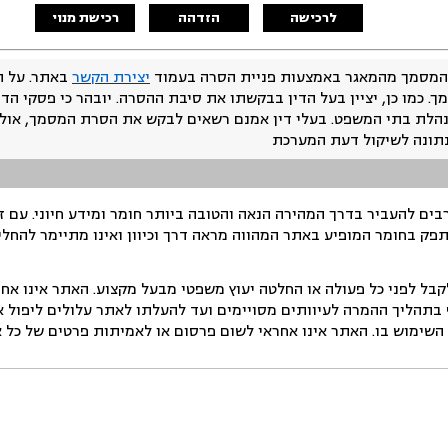
לרכישה
הזדהה
רכישת מנוי
המסמך מהמאגר באמצעות פניית הסרה בעמוד
יצירת הקשר
באתר. על ה
ך. כמו כן, יציין בעל הדין בבקשתו את סיבת ההסרה. יובהר כי פסקי הד
נהלת בתי המשפט. בעלי דין אמנם רשאים לבקש את הסרת המסמך, אולם
נתונה לשיקול דעת המערכת
ים להעביר בדרך המהירה הנאה והטובה ביותר חומר ומידע חיוני. עם 
תפק בחומר המופיע באתר המהווה מראה דרך וכיוון ואינו מתיימר להחלי
ל לפני כל פעולה או החלטה יעוץ משפטי מבעל מקצוע. האתר אינו אחרא
בתהליך ההמרה לעיוותים מסויימים ועד להעלתו לאתר עלולים ליפול אי 
ימוש בו. האתר אינו אחראי לשום פרסום או לאמיתות פרטים של כל אד