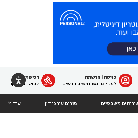

כניסה
|
הרשמה
רכישת מנוי
ﱐ

למנויים ומשתמשים חדשים
למאגר הפסיקה

ירותים משפטיים
פורום עורכי דין
עוד