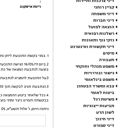
דיני צרכנות ותיירות
:
רינת איסקוב
קניין רוחני
דיני משפחה
דיני חברות
הוצאה לפועל
רשלנות רפואית
נזקי גוף ותאונות
דיני תקשורת ואינטרנט
מיסים
1. בפני בקשת התובעת ליתן פסק דין בהעדר הגנה כגד הנתבעת בשני התובענות שבכותרת.
תעבורה
משפט מנהלי וחוקתי
בוצעה לנתבעת המצאה של כתב התביעה, ביום 11
גישור ובוררויות
3.על התובעת להמציא לנתבעת העתק מהבקשה למתן פסק דין בהעדר הגנה ומהחלטה זו.
משפט בינלאומי
צבא ומשרד הבטחון
3.הנתבעת תגיב לבקשה תוך 20 ימים מיום שיומצאו לה המסמכים האמורים.
ביטוח לאומי
4.ככל שלאחר ביצוע ההמצאה כ
פשיטת רגל
בבקשתה תפרט כיצד ומתי בוצע
תביעות ייצוגיות
ניתנה היום, ו' אלול תשע"א, 05 ספטמבר 2011, בהעדר הצדדים.
לשון הרע
דיני חינוך
דיני ספורט