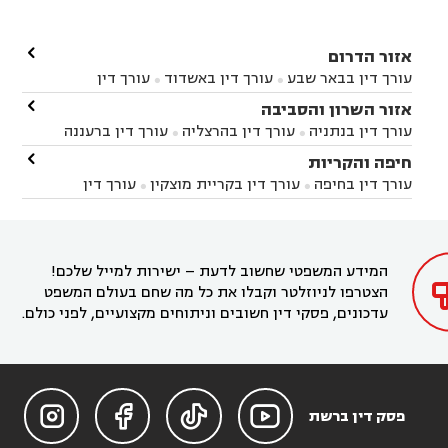

אזור הדרום
עורך דין בבאר שבע
עורך דין באשדוד
עורך דין


באשקלון
עורך דין בבאר טוביה
עורך דין בגן יבנה

אזור השרון והסביבה



עורך דין בניר הבנים
עורך דין בערד
עורך דין בקיבוץ


עורך דין בנתניה
עורך דין בהרצליה
עורך דין ברעננה


זיקים
עורך דין בנתיבות
עורך דין בקרית מלאכי



עורך דין בחדרה
עורך דין בכפר סבא
עורך דין בהוד

חיפה והקריות



השרון
עורך דין באבן יהודה
עורך דין בבנימינה



עורך דין בחיפה
עורך דין בקריית מוצקין
עורך דין


עורך דין בחריש
עורך דין בקיסריה
עורך דין בקדימה


בקרית מוצקין
עורך דין בקריית אתא
עורך דין


עורך דין ברמת השרון
עורך דין בתל מונד



בקריית חיים
עורך דין בקרית ביאליק
עורך דין


בחדרה

המידע המשפטי שחשוב לדעת – ישירות למייל שלכם!
הצטרפו לניוזלטר וקבלו את כל מה שחם בעולם המשפט
עדכונים, פסקי דין חשובים וניתוחים מקצועיים, לפני כולם.




פסק דין ברשת