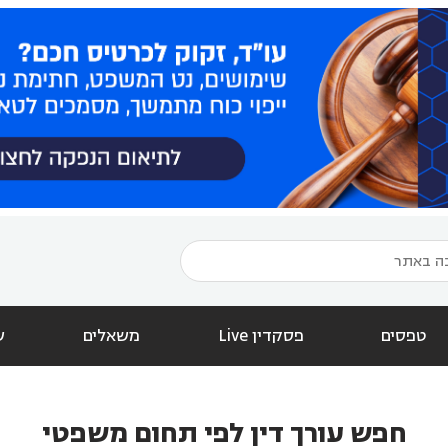
טפסים
פסקדין Live
משאלים
ש
חפש עורך דין לפי תחום משפטי