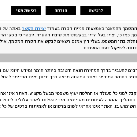
לרכישה
הזדהה
רכישת מנוי
המסמך מהמאגר באמצעות פניית הסרה בעמוד
יצירת הקשר
באתר. על ה
ך. כמו כן, יציין בעל הדין בבקשתו את סיבת ההסרה. יובהר כי פסקי הד
נהלת בתי המשפט. בעלי דין אמנם רשאים לבקש את הסרת המסמך, אולם
נתונה לשיקול דעת המערכת
ים להעביר בדרך המהירה הנאה והטובה ביותר חומר ומידע חיוני. עם 
תפק בחומר המופיע באתר המהווה מראה דרך וכיוון ואינו מתיימר להחלי
ל לפני כל פעולה או החלטה יעוץ משפטי מבעל מקצוע. האתר אינו אחרא
בתהליך ההמרה לעיוותים מסויימים ועד להעלתו לאתר עלולים ליפול אי 
ימוש בו. האתר אינו אחראי לשום פרסום או לאמיתות פרטים של כל אד