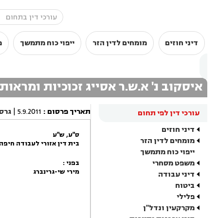
דיני חוזים
מומחים לדין הזר
ייפוי כוח מתמשך
מ
איסקוב נ' א.ש.ר אסייג זכוכיות ומראות (1990) בע"
תאריך פרסום
:
5.9.2011
|
גרס
עורכי דין לפי תחום
דיני חוזים
ס"ע, ש"ע
מומחים לדין הזר
בית דין אזורי לעבודה חיפה
ייפוי כוח מתמשך
משפט מסחרי
בפני :
מירי שי-גרינברג
דיני עבודה
ביטוח
פלילי
מקרקעין ונדל"ן