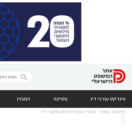

אינדקס עורכי דין
פסיקה
המגזין
מיקומך באתר:
עמוד ראשי
חיפוש פסקי-דין