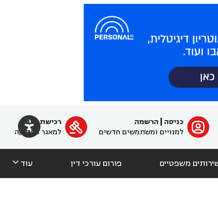

כניסה
|
הרשמה
רכישת מנוי
ﱐ

למנויים ומשתמשים חדשים
למאגר הפסיקה

ירותים משפטיים
פורום עורכי דין
עוד