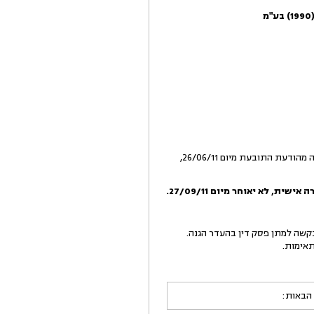
2.ביום 19/05/11 הגישה התובעת שתי תובענות כנגד הנתבעת, לתשלום פיצויי פיטורים ופדיון חופשה שנתית. כעולה מהודעת התובעת מיום 26/06/11,
 אישית, לא יאוחר מיום
27/09/11
.
בקשה למתן פסק דין בהעדר הגנה.
אימות.
 הבאות: