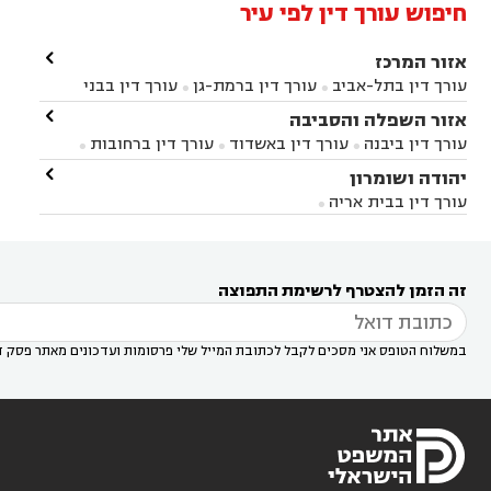
חיפוש עורך דין לפי עיר

אזור המרכז
עורך דין בתל-אביב
עורך דין ברמת-גן
עורך דין בבני


ברק
עורך דין בפתח תקווה
עורך דין בראשון לציון

אזור השפלה והסביבה



עורך דין ברחובות
עורך דין בנס ציונה
עורך דין


עורך דין ביבנה
עורך דין באשדוד
עורך דין ברחובות



במודיעין
עורך דין בהרצליה
עורך דין בחולון
עורך



עורך דין בראשון לציון
עורך דין במודיעין
עורך דין

יהודה ושומרון


דין בקרית אונו
עורך דין ברמלה
עורך דין בקריית


בבאר יעקב
עורך דין בגדרה
עורך דין בכפר רות



אונו
עורך דין בבת ים
עורך דין בגבעת שמואל
עורך
עורך דין בבית אריה




דין באזור
עורך דין בגן יבנה
עורך דין בעמק חפר



עורך דין במודיעין מכבים רעות
עורך דין במודיעין

רעות
עורך דין בסביון
עורך דין ברמת השרון
עורך



זה הזמן להצטרף לרשימת התפוצה
דין בשוהם

במשלוח הטופס אני מסכים לקבל לכתובת המייל שלי פרסומות ועדכונים מאתר פסק ד