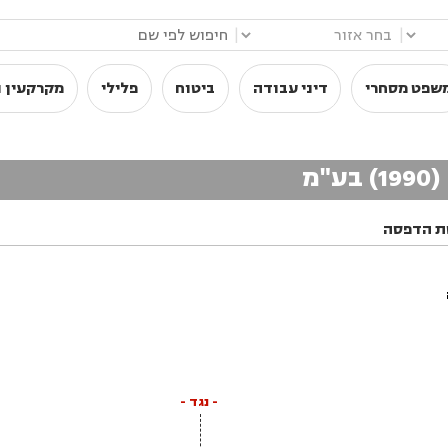
|
|
שפט מסחרי
דיני עבודה
ביטוח
פלילי
מקרקעין ו
מ
ת הדפסה
- נגד -