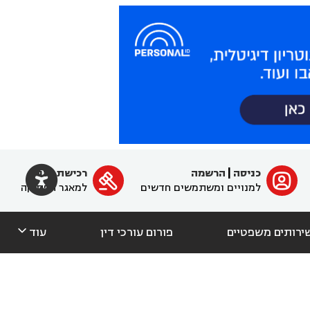

כניסה
|
הרשמה
רכישת מנוי
ﱐ

למנויים ומשתמשים חדשים
למאגר הפסיקה

ירותים משפטיים
פורום עורכי דין
עוד