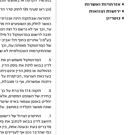
במכשיר הקלטה או באמצעי מכני
אזרחויות ואשרות
(וכן ראו סעיף 135 לחוק סדר הדין הפלילי [נוסח משולב], התשמ"ב-1982).
ירושות וצוואות
נוטריון
ההוראה שבתקנה הינה אנכרוניסט
כאשר לחלק מן השופטים היו מתמ
עד, וכך אף לא נרשם כל הגה הנ
של הפרוטוקול. מאותה עת, וכך 
שההתקדמות הטכנולוגית לא שינ
5. הפרוטוקול משמש הן את הע
לדין בבואו לתת את פסק הדין. 
ההחלטה או פסק הדין אינם ניתנ
בערכאת הערעור, הביקורת על ה
ניתנת אפשרות, אף כי מוגבל
6. תקנה 174 מדב
בחירה של השופט המסוים, אלא 
יחליט באופן עצמאי באיזו שיטה
שונה מאשר הקלדה במחשב. על ב
7. החיסרון הגדול של רישום 
היושב לדין בבואו לכתוב את פס
מדברים בעת ובעונה אחת, בין ה
כפי שהדבר נכון אף לעניינים א