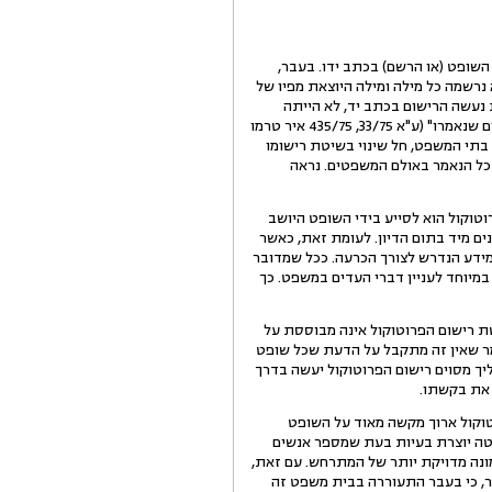
השופט (או הרשם) בכתב ידו. בעבר,
נרשמה כל מילה ומילה היוצאת מפיו של
 נעשה הרישום בכתב יד, לא הייתה
חובה לרשום בפרוטוקול כל מילה ומילה, אלא "מספיק אם הרישום משקף בצורה מרוכזת ותמציתית את עיקרי הדברים שנאמרו" (ע"א 33/75, 435/75 איר טרמו
צ' ברנזון) (1975)). משהוכנסו מחשבים למערכת בתי המשפט, חל שינוי בשיטת רישומו
 כל הנאמר באולם המשפטים. נראה
טוקול הוא לסייע בידי השופט היושב
ם מיד בתום הדיון. לעומת זאת, כאשר
מידע הנדרש לצורך הכרעה. ככל שמדובר
מיוחד לעניין דברי העדים במשפט. כך
ששיטת רישום הפרוטוקול אינה מבוססת על
מר שאין זה מתקבל על הדעת שכל שופט
ליך מסוים רישום הפרוטוקול יעשה בדרך
 את בקשתו.
טוקול ארוך מקשה מאוד על השופט
קלטה יוצרת בעיות בעת שמספר אנשים
מונה מדויקת יותר של המתרחש. עם זאת,
ער, כי בעבר התעוררה בבית משפט זה