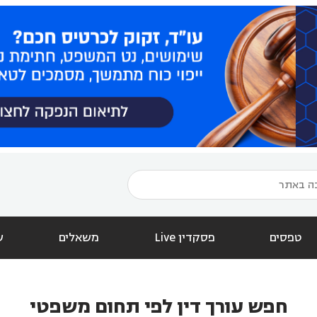
טפסים
פסקדין Live
משאלים
ש
חפש עורך דין לפי תחום משפטי