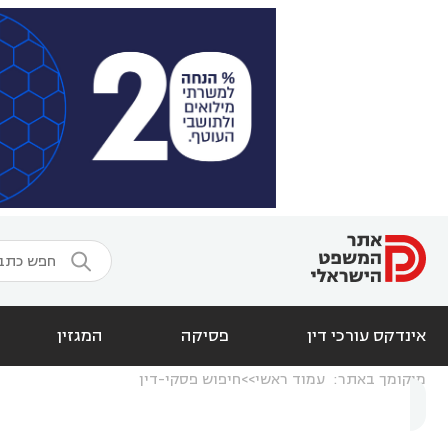

אינדקס עורכי דין
פסיקה
המגזין
מיקומך באתר:
עמוד ראשי
חיפוש פסקי-דין