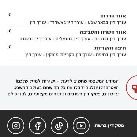

אזור הדרום
עורך דין בבאר שבע
עורך דין באשדוד
עורך דין


באשקלון
עורך דין בבאר טוביה
עורך דין בגן יבנה

אזור השרון והסביבה



עורך דין בניר הבנים
עורך דין בערד
עורך דין בקיבוץ


עורך דין בנתניה
עורך דין בהרצליה
עורך דין ברעננה


זיקים
עורך דין בנתיבות
עורך דין בקרית מלאכי



עורך דין בחדרה
עורך דין בכפר סבא
עורך דין בהוד

חיפה והקריות



השרון
עורך דין באבן יהודה
עורך דין בבנימינה



עורך דין בחיפה
עורך דין בקריית מוצקין
עורך דין


עורך דין בחריש
עורך דין בקיסריה
עורך דין בקדימה


בקרית מוצקין
עורך דין בקריית אתא
עורך דין


עורך דין ברמת השרון
עורך דין בתל מונד



בקריית חיים
עורך דין בקרית ביאליק
עורך דין


בחדרה

המידע המשפטי שחשוב לדעת – ישירות למייל שלכם!
הצטרפו לניוזלטר וקבלו את כל מה שחם בעולם המשפט
עדכונים, פסקי דין חשובים וניתוחים מקצועיים, לפני כולם.




פסק דין ברשת