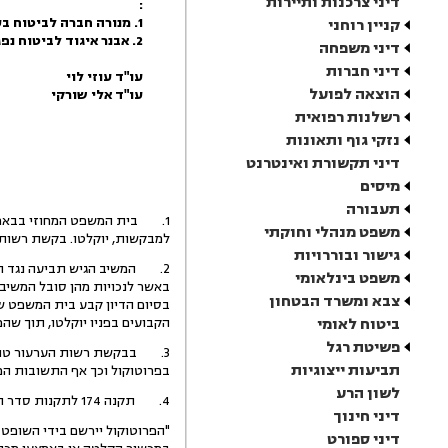
דיני צרכנות ותיירות
:
1. מנורה חברה לביטוח בע"מ
קניין רוחני
2. אבנר איגוד לביטוח נפגעי רכב בע"מ
דיני משפחה
דיני חברות
עו"ד עוזי לוי
הוצאה לפועל
עו"ד אלי שורקי
רשלנות רפואית
נזקי גוף ותאונות
דיני תקשורת ואינטרנט
מיסים
תעבורה
1. בית המשפט המחוזי בבאר שב
משפט מנהלי וחוקתי
למבקשות, יוקלטו. בקשת רשות 
גישור ובוררויות
2. המשיב הגיש תביעה נגד המב
משפט בינלאומי
צבא ומשרד הבטחון
בסיום הדיון קבע בית המשפט שנ
ביטוח לאומי
הקבועים בפניו יוקלטו, תוך ש
פשיטת רגל
3. בבקשת רשות הערעור טוענו
תביעות ייצוגיות
בפרוטוקול וכך אף התשובות המד
לשון הרע
4. תקנה 174 לתקנות סדר הדין האזרחי, התשמ"ד-1984, מורה כדלקמן:
דיני חינוך
"הפרוטוקול יירשם בידי השופט א
דיני ספורט