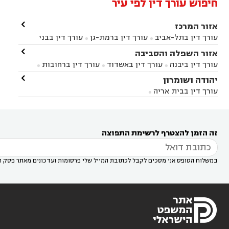
חיפוש עורך דין לפי עיר

אזור המרכז
עורך דין בתל-אביב
עורך דין ברמת-גן
עורך דין בבני


ברק
עורך דין בפתח תקווה
עורך דין בראשון לציון

אזור השפלה והסביבה



עורך דין ברחובות
עורך דין בנס ציונה
עורך דין


עורך דין ביבנה
עורך דין באשדוד
עורך דין ברחובות



במודיעין
עורך דין בהרצליה
עורך דין בחולון
עורך



עורך דין בראשון לציון
עורך דין במודיעין
עורך דין

יהודה ושומרון


דין בקרית אונו
עורך דין ברמלה
עורך דין בקריית


בבאר יעקב
עורך דין בגדרה
עורך דין בכפר רות



אונו
עורך דין בבת ים
עורך דין בגבעת שמואל
עורך
עורך דין בבית אריה




דין באזור
עורך דין בגן יבנה
עורך דין בעמק חפר



עורך דין במודיעין מכבים רעות
עורך דין במודיעין

רעות
עורך דין בסביון
עורך דין ברמת השרון
עורך



זה הזמן להצטרף לרשימת התפוצה
דין בשוהם

במשלוח הטופס אני מסכים לקבל לכתובת המייל שלי פרסומות ועדכונים מאתר פסק ד