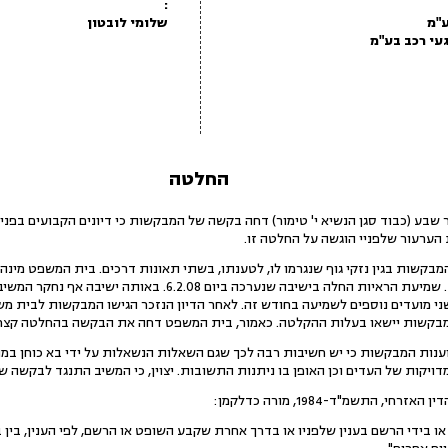
:
שלומי לובטון
החלטה
ע (כבוד סגן הנשיא י' טימור) דחה בקשה של המבקשות כי דיונים הקבועים בפניו
הערעור שלפניי הוגשה על החלטה זו.
קשות בגין נזקי גוף שנגרמו לו, לטענתו, בשתי תאונות דרכים. בית המשפט מינה 
באשר לנכויות מהן סובל המשיב. שמיעת הראיות החלה בישיבה שנערכ
י מועדים נוספים לשמיעה בחודש זה. לאחר הדיון הנזכר הגישו המבקשות לבית מש
המבקשות יישאו בעלות ההקלטה. כאמור, בית המשפט דחה את הבקשה בהחלטה קצר
ת המבקשות כי יש חשיבות רבה לכך שגם השאלות הנשאלות על ידי בא כוחן במהל
ויקות של העדים וכן האופן בו ניתנות התשובות. יצוין, כי המשיב התנגד לבקשה 
ו בידי הרשם בענין שלפניו או בדרך אחרת שקבע השופט או הרשם, לפי הענין, בין ב