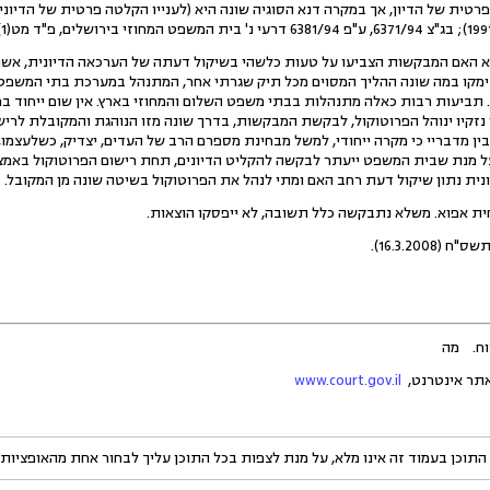
אם המבקשות הצביעו על טעות כלשהי בשיקול דעתה של הערכאה הדיונית, אשר
מקו במה שונה ההליך המסוים מכל תיק שגרתי אחר, המתנהל במערכת בתי המשפט. כ
. תביעות רבות כאלה מתנהלות בבתי משפט השלום והמחוזי בארץ. אין שום ייחוד במ
נזקיו ינוהל הפרוטוקול, לבקשת המבקשות, בדרך שונה מזו הנוהגת והמקובלת לרי
ין מדבריי כי מקרה ייחודי, למשל מבחינת מספרם הרב של העדים, יצדיק, כשלעצמו,
על מנת שבית המשפט ייעתר לבקשה להקליט הדיונים, תחת רישום הפרוטוקול באמ
יונית נתון שיקול דעת רחב האם ומתי לנהל את הפרוטוקול בשיטה שונה מן המקובל.
16.3.20).
סוח. מה
www.court.gov.il
התוכן בעמוד זה אינו מלא, על מנת לצפות בכל התוכן עליך לבחור אחת מהאופציות