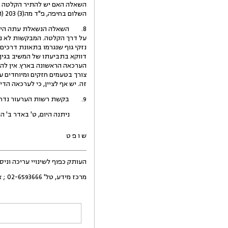
השלום בחיפה, פ"ד מה(3) 203 (1991); בג"צ 6371/94, ע"פ 6381/94 דרעי נ' בית המשפט המחוזי בירושלים, פ"ד מט(1) 133 (1995)).
8. השאלה הנשאלת עתה היא ה
על דרך הקלטה. המבקשות לא ני
נזקי גוף שנגרמו בתאונת דרכים
דווקא בתביעתו של המשיב בגין 
הערכאה הראשונה בארץ. אין להב
צורך בטעמים חזקים ומיוחדים 
זה. יש אף לציין, כי לערכאה הד
9. בקשת רשות הערעור נדחית אפוא. משלא נתבקשה כלל תשובה, לא ייפסקו הוצאות.
ניתנה היום, ט' באדר ב' התשס"ח (08
ש ו פ ט
העותק כפוף לשינויי עריכה וני
מרכז מידע, טל' 02-6593666 ; אתר אינטרנט,