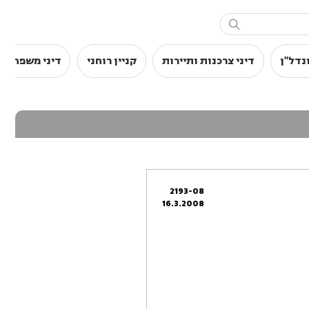

נדל"ן
דיני צרכנות ותיירות
קניין רוחני
דיני משפחה
2193-08
16.3.2008