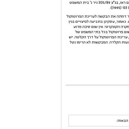
השאלה האם יש להתיר הקלטה פרטית של הדיון, אך במקרה דנא הסוגיה שונה היא (לענייו הקלטה פרטית של הדיונים ראו, בג"צ 305/89 ניר נ' בית המשפט
 דחתה את הבקשה לעריכת הפרוטוקול
אמור, עסקינן בתביעה לפיצויים בגין
קרה הקונקרטי. אין שום סיבה מדוע
שום פרוטוקול בכל בתי המשפט של
 עריכת הפרוטוקול על דרך הקלטה. יש
צעות הקלדה. המבקשות לא הרימו נטל
 הבאות: