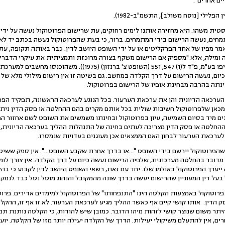
ים אחרים".
ית משהו. היא מחזירה אותנו לימים רחוקים, עת שרישום הפרוטוקול נעשה על ידי 
חים, נעשה הרישום בידי המתמחים. ברור, כי בעת שהפרוטוקול נעשה בכתב יד לא 
אמר מפיו של אחד הפרקליטים או על ידי השופט היושב לדין. כבר באותה תקופה, עת
בע"מ נ' אתרים בחוף תל-אביב-יפו בע"מ, פ"ד ל(1) 547, 551 (השופט 
כיום, נעשה הרישום על דרך הקלדה במחשב. גם בשיטה זו אין רישום מילולי מלא של
תה בהרבה מבחינת אופיו של הרישום בפרוטוקול.
רכאה הדיונית והן את ערכאת הערעור. בכל הנוגע לערכאה הראשונה, תפקיד הפרו
מכאן שלפרוטוקול חשיבות שולית בכל אותם מקרים בהם ההחלטה או פסק הדין ניתני
ים מיד בסיום השמיעה, עיון בפרוטוקול ובחינתו משמשים את השופט לשם אחזור ה
החלטה או פסק הדין מצריכה לעתים בחינה של התנהלות ההליך בערכאה הדיונית, ב
ת, לערכאת הערעור לבחון האם הממצאים אכן מעוגנים בעדויות שנמסרו.
רת על כך שהפרוטוקול יירשם בידי השופט "...או בדרך אחרת שקבע השופט...". אין ספק 
מדובר בהחלטה מערכתית, שלפיה הרישום נעשה כיום על דרך הקלדה. אין צורך לו
 ייערך הפרוטוקול באולמו שלו. יחד עם זאת, רשאי השופט היושב לדין לקבוע כי בה
על דין המעוניין שהרישום יעשה בדרך שונה מהמקובל והנהוג מוטל נטל כבד לנמק
פרוטוקול באמצעות הקלטה הינו "התנפחותו" של הפרוטוקול למימדים אדירים. פרו
ק הדין. אותו קושי קיים אף כאשר ההליך מגיע לערכאת הערעור. לא זו אף זו, הה
יתר משום שנוצר קושי לזהות מיהו הדובר. כמובן שיש להודות, כי הקלטה נותנת ת
חרים, אין להתעלם משיקולי יעילות. הדרך של הקלדה יעילה יותר מזו של הקלטה. יו