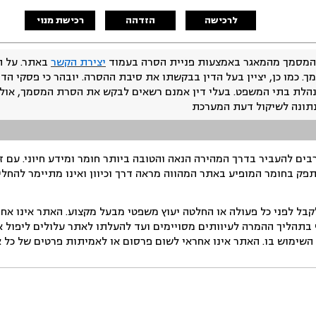
לרכישה
הזדהה
רכישת מנוי
המסמך מהמאגר באמצעות פניית הסרה בעמוד
יצירת הקשר
באתר. על ה
ך. כמו כן, יציין בעל הדין בבקשתו את סיבת ההסרה. יובהר כי פסקי הד
נהלת בתי המשפט. בעלי דין אמנם רשאים לבקש את הסרת המסמך, אולם
נתונה לשיקול דעת המערכת
ים להעביר בדרך המהירה הנאה והטובה ביותר חומר ומידע חיוני. עם 
תפק בחומר המופיע באתר המהווה מראה דרך וכיוון ואינו מתיימר להחלי
ל לפני כל פעולה או החלטה יעוץ משפטי מבעל מקצוע. האתר אינו אחרא
בתהליך ההמרה לעיוותים מסויימים ועד להעלתו לאתר עלולים ליפול אי 
ימוש בו. האתר אינו אחראי לשום פרסום או לאמיתות פרטים של כל אד