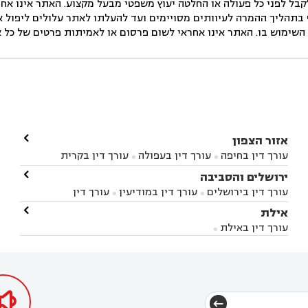
ל לפני כל פעולה או החלטה יעוץ משפטי מבעל מקצוע. האתר אינו אחרא
בתהליך ההמרה לעיוותים מסויימים ועד להעלתו לאתר עלולים ליפול אי 
ימוש בו. האתר אינו אחראי לשום פרסום או לאמיתות פרטים של כל אד

אזור הצפון
עורך דין בחיפה
עורך דין בעפולה
עורך דין בקרית


אתא
עורך דין בנהריה
עורך דין בראש פינה
עורך דין

ירושלים והסביבה



בקרית שמונה
עורך דין במושב מגדים
עורך דין


עורך דין בירושלים
עורך דין במודיעין
עורך דין


במושב ציפורי
עורך דין בסח'נין
עורך דין בעכו
עורך



בבית-שמש
עורך דין במבשרת ציון
עורך דין בגיזו

אילת



דין בעמק הירדן
עורך דין בנשר
עורך דין בקרית


עורך דין בגבעת זאב
עורך דין בנווה אילן
עורך דין


ביאליק
עורך דין במגדל העמק
עורך דין בקיבוץ לוחמי
עורך דין באילת



בקרני שומרון
עורך דין בשורש


הגטאות
עורך דין בקיסריה
עורך דין בטבריה
עורך



דין בכפר ראמה
עורך דין באור עקיבא


