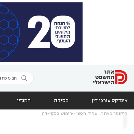

אינדקס עורכי דין
פסיקה
המגזין
מיקומך באתר:
עמוד ראשי
חיפוש פסקי-דין