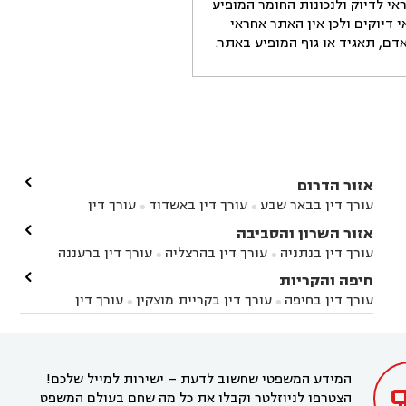
י לדיוק ולנכונות החומר המופיע
דיוקים ולכן אין האתר אחראי
ם, תאגיד או גוף המופיע באתר.

אזור הדרום
עורך דין בבאר שבע
עורך דין באשדוד
עורך דין


באשקלון
עורך דין בבאר טוביה
עורך דין בגן יבנה

אזור השרון והסביבה



עורך דין בניר הבנים
עורך דין בערד
עורך דין בקיבוץ


עורך דין בנתניה
עורך דין בהרצליה
עורך דין ברעננה


זיקים
עורך דין בנתיבות
עורך דין בקרית מלאכי



עורך דין בחדרה
עורך דין בכפר סבא
עורך דין בהוד

חיפה והקריות



השרון
עורך דין באבן יהודה
עורך דין בבנימינה



עורך דין בחיפה
עורך דין בקריית מוצקין
עורך דין


עורך דין בחריש
עורך דין בקיסריה
עורך דין בקדימה


בקרית מוצקין
עורך דין בקריית אתא
עורך דין


עורך דין ברמת השרון
עורך דין בתל מונד



בקריית חיים
עורך דין בקרית ביאליק
עורך דין


בחדרה

המידע המשפטי שחשוב לדעת – ישירות למייל שלכם!
הצטרפו לניוזלטר וקבלו את כל מה שחם בעולם המשפט