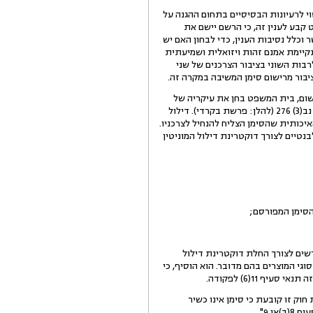
הנותן ביטוי לרעיונות הבסיסיים בתחום ההגנה על
קבע לענין זה, כי הרשם יישם את
 וכלל נסיבות הענין, כדי לבחון האם יש
קיימת אמנם זהות ויזואלית ושמיעתית
רבות השוני בציבור הצרכנים של שני
יבור מרישום סימן המשיבה במקרה זה.
ם, בית המשפט בחן את עיקריה של
עילה זו, והמבחנים שנקבעו לצורך החלתה בפסק הדין המנחה בענין זה בע"א 6181/96 קרדי נ' Bacardi Co. Ltd, פד"י נב(3) 276 (להלן: פרשת בקרדי). דילול
כותית שהסימן הצליח להנחיל לצרכניו.
נטיים לצורך דוקטרינת דילול המוניטין
ים לצורך החלת דוקטרינת דילול
וגי המוצרים בהם מדובר. הוא הוסיף, כי
 11(6) לפקודה.
ה הנוגעת לשם הגיאוגרפי על פי סעיף 11(11) לפקודה. הוראת חוק זו קובעת כי סימן אינו כשיר
 9".