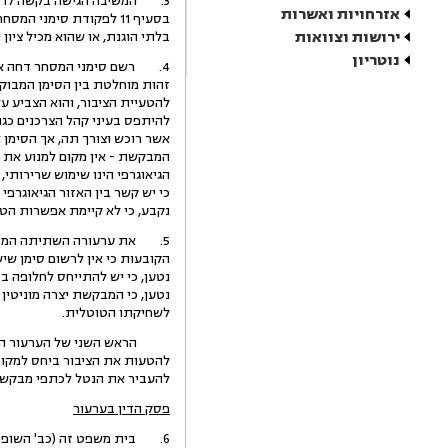
3. המשיבה הגישה בקשה לריש
אזרחויות ואשרות
ירושות וצוואות
בלתי הוגנת, או שהוא מכיל ציון מקור כוזב (סעיף 11(6)) לפקודה). השניה היא, כי המדובר בסימן שמ
נוטריון
4. רשם סימני המסחר דחה את
זהות מוחלטת בין הסימן המבוקש 
להטעיית הציבור, והוא הצביע על
להיתפס בעיני קהל הצרכנים כגו
המבקשת - אין מקום למנוע את ר
הגיאוגרפי הינו שימוש שרירותי,
נקבע, כי לא קיימת אפשרות הטע
הקובעות כי אין לרשום סימן שיש
נטען, כי המבקשת יצרה מוניטין
לשחיקתו הטוטלית.
להטעות את הציבור ביחס למקום י
להעביר את הנטל לכתפי מבקש ה
פסק הדין בערעור
6. בית משפט זה (כב' השופטת ברלינר, בהסכמת שאר חברי ההרכב) קבע כי יש לדחות את טענות המבקשת על שתי עילותיהן.