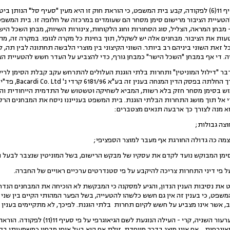
אשר לעילה הקשורה בסעיף 11(6) לפקודה, קבע בית המשפט, כי הוראת חוק זו היא מעין "סעיף סל" 
טעיית הציבור מרישום סימן מסחר הם שעומדים במרכזה של חלופה זו. בית המשפט 
מבחן המראה, הצליל, סוג הסחורות וחוג הלקוחות, צינורות השיווק, מבחן השכל הישר
ות את הציבור. מבחנים אלה יש לשקלל, תוך בחינת כל מקרה לגופו. במקרה זה, מת
ל זאת השוני ביניהם רב ביותר. השוני הקיצוני בין מוצרי הלבשה תחתונה לבין תה, ל
יה. די אף במבחן "השכל הישר" כמבחן גורף, כדי להצביע על העדר חשש להטעיית הצ
ול המוניטין" ותחרות בלתי הוגנת העלולים להתרחש עקב קבלת הסימן לרישו
מוש בסימן מסחר חזק בלא רשות, המביא לשחיקה וטשטוש של התדמית הייחודית והאי
י אל תוך מושג התחרות הבלתי הוגנת. בית המשפט בענייננו ניסח את המבחנים הרלב
א מנה לצורך כך ארבעה תנאים מצטברים:
סיבות הענין הנדון, והגיע למסקנה כי המבקשת לא הוכיחה את המבחנים הנדרש
משפט, כי בענין זה אין גם חשש כלשהו להטעייה, בשל הפער המהותי הקיים בין שני ס
שר אינו מצביע על חשש לקיום תחרות בלתי הוגנת. לפיכך, לא מתקיימים בענין זה תנאי סעיף
בית המשפט דן בעילת הערעור השניה, קרי - העיל
רפית... אם אינו מוצג בדרך מיוחדת, זולת אם הוא בעל אופי מבחין כמשמעותו בסעיף 8(ב)או