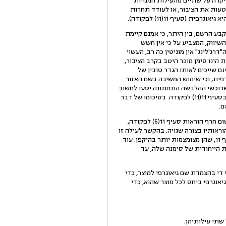
רה על שתיים מהעילות המנויות
, כי יש בסימן כדי להטעות את הציבור, או לעודד תחרות
 הרשם, בין היתר, כי אמנם קיימת
השיווק, המצביע על כי אין חשש
רג'לינג" אין מוניטין כה רב, העשוי
הינו סימן מוכר היטב בקרב הציבור,
) לפקודה ומאחר שהטובין הנדונים אינם שייכים לאותו הגדר טובין של
רפית, וכי שימוש המשיבה בשם האזור
שש שרוכשי ההלבשה התחתונה יטעו לחשוב
כי יש קשר בין האזור הגיאוגרפי לבין ההלבשה התחתונה. נוכח זאת, לא מתקיים הטעם למניעת רישום הסימן כאמור בסעיף 11(11) לפקודה. בסיכומו של דבר
ם.
5. את ערעורה השתיתה המבקשת על שתי טענות עיקריות: האחת, כי טעה הרשם בכך שהכשיר את הסימן לרישום חרף הוראות סעיף 11(6) לפקודה,
וראותיו בצורה שגויה. בהקשר לעילה זו
נטען, כי יש להתייחס לחלופה בסעיף 11(6) כבעלת קיום עצמאי, חרף קיומן של חלופות בסעיפים קטנים 13 ו-14 לסעיף 11, שהן מצומצמות יותר בהיקפן. עוד
ת הייחודית של סימנה שלה, עד
ר אליו נטען, כי די בהצמדת שם גיאוגרפי למוצר, כדי
יאוגרפי ביחס לכל מוצר שהוא, כדי