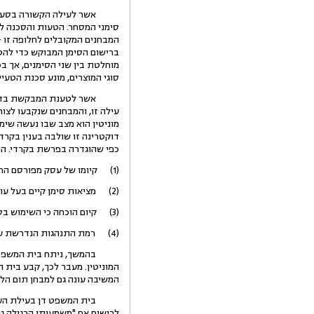
סימני המסחר. הטעות והסכנה לה
המבחנים המקובלים לחלופה זו - 
ברישום הסימן המבוקש כדי להטע
מוחלטת בין שני הסימנים, אך בכ
סוגי המוצרים, מונע סכנת הטעי
אשר לטענת המבקשת בדבר "דיל
מוניטין הוא מצב שבו נעשה שי
דוקטרינה זו שולבה בענין בקרד
כפי שהוגדרה בפרשת בקרדי. הו
(1) קיומו של עסק מפורסם החוצה גבולות;
(2) מציאות סימן קיים בעל עוצמה כה גדולה החורגת אף מעבר למוצר הספציפי;
(3) קיום הוכחה כי השימוש בסימן המבוקש נועד לקדם את עסקיו של מבקש הרישום, בשל המוניטין שנצבר לבעל הסימן המפורסם;
(4) רמת התנהגות הנדרשת על פי דיני התחרות צריכה להיקבע על פי סטנדרטים ערכיים ראויים של החברה.
בהמשך, ניתח בית המשפט את נ
המוניטין. מעבר לכך, קבע בית ה
המשיבה עונה גם למבחן תום הלב, א
לרישום אם "משמעותו הרגילה גיאוג