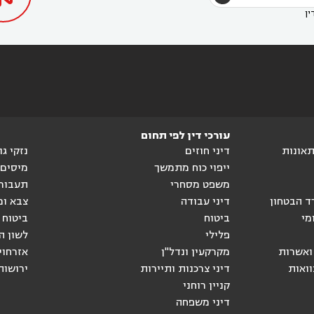
ין
עורכי דין לפי תחום
ותאונות
דיני חוזים
נזקי ג
ייפוי כוח מתמשך
מיסים
משפט מסחרי
תעבור
ד הבטחון
דיני עבודה
צבא ומ
מי
ביטוח
ביטוח 
פלילי
לשון ה
ואשרות
מקרקעין ונדל"ן
אזרחוי
וואות
דיני צרכנות ותיירות
ירושות
קניין רוחני
דיני משפחה