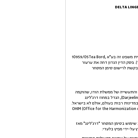
DELTA LING
1. זוהי בקשה לפי סעיף 30(ב) לחוק בתי המשפט [נוסח משולב], תשמ"ד-1984, לקיים דיון נוסף בפסק דינו של בית משפט זה בע"א 10959/05Tea Bord,
שופטת ד' ברלינר). פסק הדין הנדון דחה את ערעור
בקשת לרישום סימן המסחר
19, והיא מהווה זרוע של משרד המסחר והתעשייה של ממשלת הודו, שהוקמה
במטרה לשמור על המוניטין של התה ההודי בעולם. אחד מסוגי התה עליהם אחראית המבקשת, הוא תה הדרג'לינג (Darjeeling), הגדל במחוז דרג'לינג
מדינות רבות בעולם, אולם לא בישראל.
רג'לינג על ידי המשיבה בצרפת ובאיחוד האירופי אצל OHIM (Office for the Harmonization of the Internal
 והיא חברת בת של קבוצת Chantelle. חברות אלה עושות שימוש בסימן המסחר "דרג'לינג" מאז