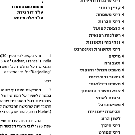
דיני צרכנות ותיירות
:
TEA BOARD INDIA
קניין רוחני
עו"ד דוד גילת
דיני משפחה
עו"ד אלה מיוחס
דיני חברות
הוצאה לפועל
רשלנות רפואית
נזקי גוף ותאונות
דיני תקשורת ואינטרנט
מיסים
תעבורה
המבקשת על החלטת כב' רשם הפ
משפט מנהלי וחוקתי
"Darjeeling" על-ידי המשיבה.
גישור ובוררויות
רקע
משפט בינלאומי
צבא ומשרד הבטחון
ביטוח לאומי
שבמדינת בנגל המערבית שבהודו
פשיטת רגל
תביעות ייצוגיות
Market) נדחו, לאחר שנקבע כי אין חשש להטעיה בין הסימנים נוכח התייחסותם למוצרים שונים.
לשון הרע
דיני חינוך
שנת 1995 לגבי מוצרי הלבשה תחתונה לנשים, ורשת חנויות המוכרת אותם. המוצרים מסדרת "דרג'לינג" נמכרים בארץ על-ידי מפיץ בלעדי.
דיני ספורט