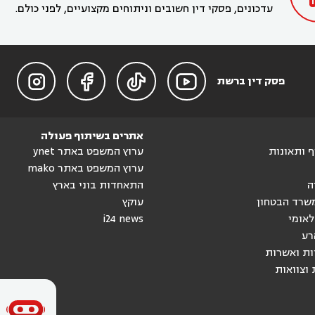
עדכונים, פסקי דין חשובים וניתוחים מקצועיים, לפני כולם.




פסק דין ברשת
אתרים בשיתוף פעולה
וף ותאונות
ערוץ המשפט באתר ynet
ערוץ המשפט באתר mako
ה
התאחדות בוני בארץ
שרד הבטחון
עוקץ
לאומי
i24 news
רע
ות ואשרות
 וצוואות