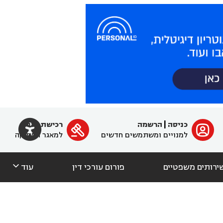

כניסה
|
הרשמה
רכישת מנוי
ﱐ

למנויים ומשתמשים חדשים
למאגר הפסיקה

ירותים משפטיים
פורום עורכי דין
עוד