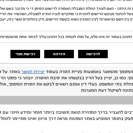
תה - האם לצורך החלת המגבלה האמורה לרישום הסימן די כי מדובר בשם של מקו
טל לכתפי מבקש הרישום להוכיח כי מתקיים לגביו החריג למגבלה, המכשיר את הרי
 בין השם הגיאוגרפי לבין הטובין נשוא בקשת הרישום, ורק בהתקיים קשר כזה, יע
התוכן בעמוד זה אינו מלא, על מנת לצפות בכל התוכן עליך לבחור אחת מהאופציות
לרכישה
הזדהה
רכישת מנוי
המסמך מהמאגר באמצעות פניית הסרה בעמוד
יצירת הקשר
באתר. על ה
ך. כמו כן, יציין בעל הדין בבקשתו את סיבת ההסרה. יובהר כי פסקי הד
נהלת בתי המשפט. בעלי דין אמנם רשאים לבקש את הסרת המסמך, אולם
נתונה לשיקול דעת המערכת
ים להעביר בדרך המהירה הנאה והטובה ביותר חומר ומידע חיוני. עם 
תפק בחומר המופיע באתר המהווה מראה דרך וכיוון ואינו מתיימר להחלי