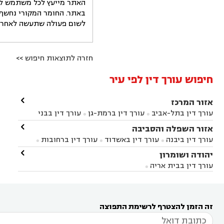
האתר מייעץ לכל משתמש לקב
באתר. החומר המקורי נחשף 
לשום פעולה שתעשה לאחר הש
חזרה לתוצאות חיפוש >>
חיפוש עורך דין לפי עיר

אזור המרכז
עורך דין בתל-אביב
עורך דין ברמת-גן
עורך דין בבני


ברק
עורך דין בפתח תקווה
עורך דין בראשון לציון

אזור השפלה והסביבה



עורך דין ברחובות
עורך דין בנס ציונה
עורך דין


עורך דין ביבנה
עורך דין באשדוד
עורך דין ברחובות



במודיעין
עורך דין בהרצליה
עורך דין בחולון
עורך



עורך דין בראשון לציון
עורך דין במודיעין
עורך דין

יהודה ושומרון


דין בקרית אונו
עורך דין ברמלה
עורך דין בקריית


בבאר יעקב
עורך דין בגדרה
עורך דין בכפר רות



אונו
עורך דין בבת ים
עורך דין בגבעת שמואל
עורך
עורך דין בבית אריה




דין באזור
עורך דין בגן יבנה
עורך דין בעמק חפר



עורך דין במודיעין מכבים רעות
עורך דין במודיעין

רעות
עורך דין בסביון
עורך דין ברמת השרון
עורך



זה הזמן להצטרף לרשימת התפוצה
דין בשוהם
