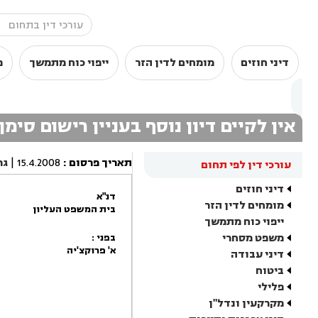
דיני חוזים
מומחים לדין הזר
ייפוי כוח מתמשך
מ
אין לקיים דיון נוסף בעניין רישום סי
תאריך פרסום
:
15.4.2008
|
גר
עורכי דין לפי תחום
דיני חוזים
דנ"א
מומחים לדין הזר
בית המשפט העליון
ייפוי כוח מתמשך
משפט מסחרי
בפני :
א' פרוקצ'יה
דיני עבודה
ביטוח
פלילי
מקרקעין ונדל"ן