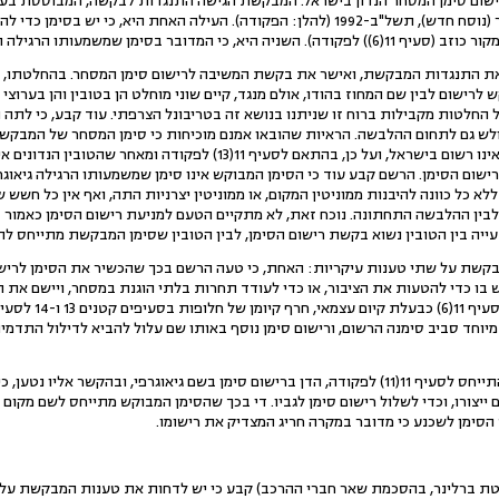
ום סימן המסחר הנדון בישראל. המבקשת הגישה התנגדות לבקשה, המבוססת בעיק
בסעיף 11 לפקודת סימני המסחר (נוסח חדש), תשל"ב-1992 (להלן: הפקודה). העילה האחת היא
שמעותו הרגילה היא גיאוגרפית (סעיף 11(11) לפקודה).
 התנגדות המבקשת, ואישר את בקשת המשיבה לרישום סימן המסחר. בהחלטתו, קבע
לרישום לבין שם המחוז בהודו, אולם מנגד, קיים שוני מוחלט הן בטובין והן בערוצי 
 החלטות מקבילות ברוח זו שניתנו בנושא זה בטריבונל הצרפתי. עוד קבע, כי לתה ה"ד
לש גם לתחום ההלבשה. הראיות שהובאו אמנם מוכיחות כי סימן המסחר של המבקשת 
אשר רוכש וצורך תה, אך הסימן אינו רשום בישראל, ועל כן, בהתאם לסעיף 11(13
ישום הסימן. הרשם קבע עוד כי הסימן המבוקש אינו סימן שמשמעותו הרגילה גיאוג
 ללא כל כוונה להיבנות ממוניטין המקום, או ממוניטין יצרניות התה, ואף אין כל ח
ייה בין הטובין נשוא בקשת רישום הסימן, לבין הטובין שסימן המבקשת מתייחס לה
 בו כדי להטעות את הציבור, או כדי לעודד תחרות בלתי הוגנת במסחר, ויישם את ה
 מיוחד סביב סימנה הרשום, ורישום סימן נוסף באותו שם עלול להביא לדילול התדמי
הראש השני של הערעור התייחס לסעיף 11(11) לפקודה, הדן ברישום סימן בשם גיאוגרפי, ובהקש
יצורו, וכדי לשלול רישום סימן לגביו. די בכך שהסימן המבוקש מתייחס לשם מקום ג
סימן לשכנע כי מדובר במקרה חריג המצדיק את רישומו.