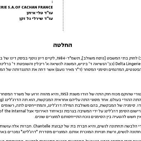
:
ERIE S.A.OF CACHAN FRANCE
עו"ד טלי איתן
עו"ד שירלי גל זקן
החלטה
India נ' Delta Lingerie S.A of Cachan, France (כב' הנשיאה ד' ביניש, המשנה לנשיאה א' ריבלין וה
טנטים, המדגמים וסימני המסחר (ד"ר מאיר נועם) אשר דחה את התנגדותה של המ
2. המבקשת הינה גוף סטטוטורי שהוקם מכוח חוק התה של הודו משנת 53
. סימניה של המבקשת, בהם משולבת המילה דרג'לינג, והמתייחסים לתה, רשומים ב
התנגדויות שהגישה המבקשת לרישום הסימן ד
המשיבה הינה יצרנית מוצרי הלבשה תחתונה לנשים,