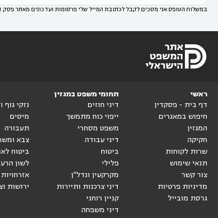
במשלוח הטופס אני מסכים לקבל לכתובת המייל שלי פרסומות ועדכונים מאתר פסק ד
ראשי
תחומי משפט במגזין
דף בית - פסקדין
דיני חוזים
נזקי גוף 
חיפוש במאגרים
ייפוי כוח מתמשך
מיסים
המגזין
משפט מסחרי
תעבורה
חקיקה
דיני עבודה
צבא ומשר
שרות לקוחות
ביטוח
ביטוח לאו
תנאי שימוש
פלילי
לשון הרע
צור קשר
מקרקעין ונדל"ן
אזרחויות 
מדיניות פרטיות
דיני צרכנות ותיירות
ירושות וצ
גרסת מובייל
קניין רוחני
דיני משפחה