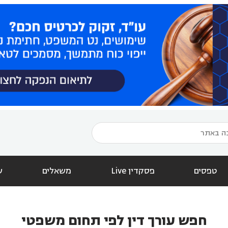
טפסים
פסקדין Live
משאלים
ש
חפש עורך דין לפי תחום משפטי