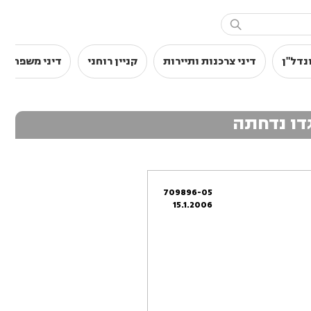

נדל"ן
דיני צרכנות ותיירות
קניין רוחני
דיני משפחה
דו נדחתה
709896-05
15.1.2006