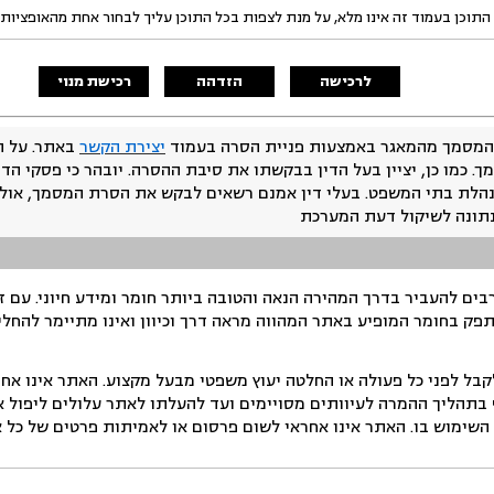
התוכן בעמוד זה אינו מלא, על מנת לצפות בכל התוכן עליך לבחור אחת מהאופציות
לרכישה
הזדהה
רכישת מנוי
המסמך מהמאגר באמצעות פניית הסרה בעמוד
יצירת הקשר
באתר. על ה
ך. כמו כן, יציין בעל הדין בבקשתו את סיבת ההסרה. יובהר כי פסקי הד
נהלת בתי המשפט. בעלי דין אמנם רשאים לבקש את הסרת המסמך, אולם
נתונה לשיקול דעת המערכת
ים להעביר בדרך המהירה הנאה והטובה ביותר חומר ומידע חיוני. עם 
תפק בחומר המופיע באתר המהווה מראה דרך וכיוון ואינו מתיימר להחלי
ל לפני כל פעולה או החלטה יעוץ משפטי מבעל מקצוע. האתר אינו אחרא
בתהליך ההמרה לעיוותים מסויימים ועד להעלתו לאתר עלולים ליפול אי 
ימוש בו. האתר אינו אחראי לשום פרסום או לאמיתות פרטים של כל אד