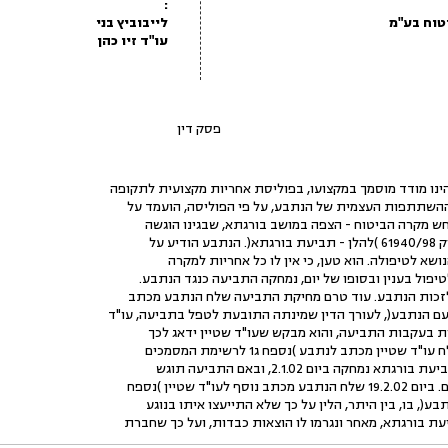
:
טוח בע"מ
לייבוביץ בני
עו"ד זיו כהן
פסק דין
ו מודד מוסמך במקצועו, בפוליסת אחריות מקצועית לתקופה
ע על
א לטיפולה. הוא טען, כי אין לו כל אחריות למקרה
יפול בענין ובסופו של יום, נמחקה התביעה כנגד הנתבע.
לזכות הנתבע. עוד טרם מחיקת התביעה שלח הנתבע מכתב
ם הנתבע(, לעורך הדין שמינתה התובעת לטפל בתביעה, עו"ד
אות בעקבות התביעה, והוא מבקש שעו"ד שטיין ידאג לכך
מחקה ביום 2.1.02, ובאם התביעה תוגש
ו"ד שטיין )נספח
ת בורגתא, מאחר ונגרמו לו הוצאות כבדות, ועל כך שחברת