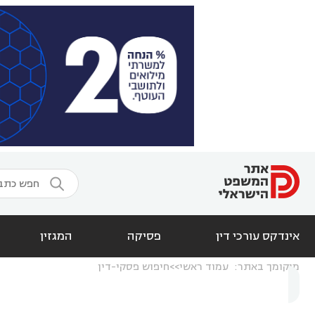

אינדקס עורכי דין
פסיקה
המגזין
מיקומך באתר:
עמוד ראשי
חיפוש פסקי-דין