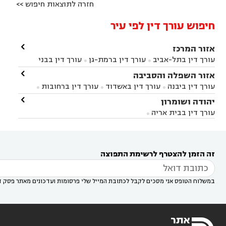
חזרה לתוצאות חיפוש >>
חיפוש עורך דין לפי עיר

אזור המרכז
עורך דין בתל-אביב
עורך דין ברמת-גן
עורך דין בבני


ברק
עורך דין בפתח תקווה
עורך דין בראשון לציון

אזור השפלה והסביבה



עורך דין ברחובות
עורך דין בנס ציונה
עורך דין


עורך דין ביבנה
עורך דין באשדוד
עורך דין ברחובות



במודיעין
עורך דין בהרצליה
עורך דין בחולון
עורך



עורך דין בראשון לציון
עורך דין במודיעין
עורך דין

יהודה ושומרון


דין בקרית אונו
עורך דין ברמלה
עורך דין בקריית


בבאר יעקב
עורך דין בגדרה
עורך דין בכפר רות



אונו
עורך דין בבת ים
עורך דין בגבעת שמואל
עורך
עורך דין בבית אריה




דין באזור
עורך דין בגן יבנה
עורך דין בעמק חפר



עורך דין במודיעין מכבים רעות
עורך דין במודיעין

רעות
עורך דין בסביון
עורך דין ברמת השרון
עורך



זה הזמן להצטרף לרשימת התפוצה
דין בשוהם

במשלוח הטופס אני מסכים לקבל לכתובת המייל שלי פרסומות ועדכונים מאתר פסק ד