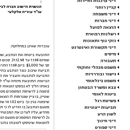
דיני צרכנות ותיירות
:
הכשרת הישוב חברה לבי
קניין רוחני
עו"ד עזריה אלקלעי
דיני משפחה
דיני חברות
הוצאה לפועל
רשלנות רפואית
נזקי גוף ותאונות
עובדות שאינן במחלוקת:
דיני תקשורת ואינטרנט
מיסים
התובעת ביטחה את הנתבע, שהינ
שמיום 1.1.98 עד 31.12.98. סכום ההשתתפות העצמית של הנתבע, על פי הפוליסה, הועמד על
תעבורה
סך של $3,000. ביום 1.1.98 התרחש מקרה הביטוח - הצפה במושב בורגתא, שבגינו הוגשה
משפט מנהלי וחוקתי
תביעת שיבוב כנגד הנתבע בתיק 61940/98 )להלן - תביעת בורגתא(. הנתבע הודי
גישור ובוררויות
התביעה לנתבעת והעביר את הנוש
משפט בינלאומי
הביטוח. התובעת מינתה עו"ד לט
באותו הליך לא נפסקו הוצאות 
צבא ומשרד הבטחון
)נספח ב לרשימת המסמכים מטע
ביטוח לאומי
שטיין, בו ציין שנגרמות לו הוצ
פשיטת רגל
שיפוצה בגין כך. ביום 14.1.02 שלח עו"ד שטיין מכתב לנתבע )נספח ג1 לרשימת המסמכים
תביעות ייצוגיות
מטעם הנתבע( בו הודיע לו כי תביעת בורגתא נ
מחדש, עליו לעדכן את המבטחים. ביום 19.2.02 שלח הנתבע מכתב נוסף לע
לשון הרע
ג2 לרשימת המסמכים מטעם הנתבע(, בו, בין היתר, הלין על כך שלא התייעצו איתו בנוגע
דיני חינוך
להוצאות שיפסקו לטובתו בתביע
דיני ספורט