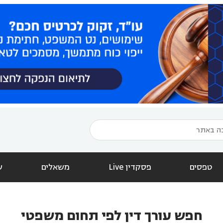
טפסים
פסקדין Live
משאלים
ש
חפש עורך דין לפי תחום משפטי