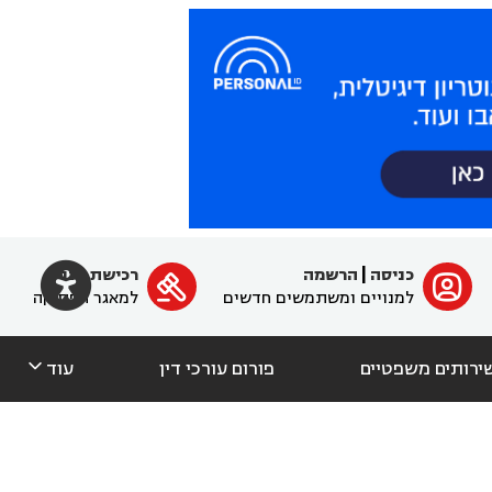

כניסה
|
הרשמה
רכישת מנוי
ﱐ

למנויים ומשתמשים חדשים
למאגר הפסיקה

ירותים משפטיים
פורום עורכי דין
עוד