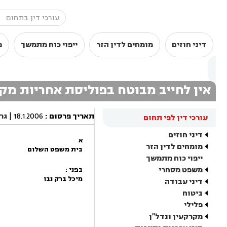
דיני חוזים
מומחים לדין הזר
ייפוי כוח מתמשך
מ
אין לחייב מבוטח בפוליסת אחריות מ
תאריך פרסום
:
18.1.2006
|
גר
עורכי דין לפי תחום
דיני חוזים
א
מומחים לדין הזר
בית משפט השלום
ייפוי כוח מתמשך
משפט מסחרי
בפני :
מיכל ברק נבו
דיני עבודה
ביטוח
פלילי
מקרקעין ונדל"ן