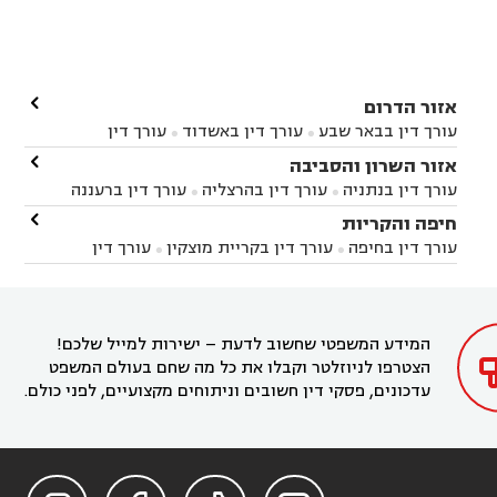

אזור הדרום
עורך דין בבאר שבע
עורך דין באשדוד
עורך דין


באשקלון
עורך דין בבאר טוביה
עורך דין בגן יבנה

אזור השרון והסביבה



עורך דין בניר הבנים
עורך דין בערד
עורך דין בקיבוץ


עורך דין בנתניה
עורך דין בהרצליה
עורך דין ברעננה


זיקים
עורך דין בנתיבות
עורך דין בקרית מלאכי



עורך דין בחדרה
עורך דין בכפר סבא
עורך דין בהוד

חיפה והקריות



השרון
עורך דין באבן יהודה
עורך דין בבנימינה



עורך דין בחיפה
עורך דין בקריית מוצקין
עורך דין


עורך דין בחריש
עורך דין בקיסריה
עורך דין בקדימה


בקרית מוצקין
עורך דין בקריית אתא
עורך דין


עורך דין ברמת השרון
עורך דין בתל מונד



בקריית חיים
עורך דין בקרית ביאליק
עורך דין


בחדרה

המידע המשפטי שחשוב לדעת – ישירות למייל שלכם!
הצטרפו לניוזלטר וקבלו את כל מה שחם בעולם המשפט
עדכונים, פסקי דין חשובים וניתוחים מקצועיים, לפני כולם.