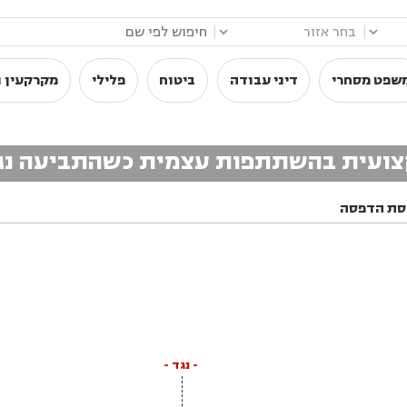
|
|
שפט מסחרי
דיני עבודה
ביטוח
פלילי
מקרקעין ו
קצועית בהשתתפות עצמית כשהתביעה נג
סת הדפסה
- נגד -