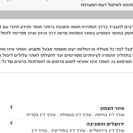
נתונה לשיקול דעת המערכת
ים להעביר בדרך המהירה הנאה והטובה ביותר חומר ומידע חיוני. עם 
תפק בחומר המופיע באתר המהווה מראה דרך וכיוון ואינו מתיימר להחלי
ל לפני כל פעולה או החלטה יעוץ משפטי מבעל מקצוע. האתר אינו אחרא
בתהליך ההמרה לעיוותים מסויימים ועד להעלתו לאתר עלולים ליפול אי 
ימוש בו. האתר אינו אחראי לשום פרסום או לאמיתות פרטים של כל אד

אזור הצפון
עורך דין בחיפה
עורך דין בעפולה
עורך דין בקרית


אתא
עורך דין בנהריה
עורך דין בראש פינה
עורך דין

ירושלים והסביבה



בקרית שמונה
עורך דין במושב מגדים
עורך דין


עורך דין בירושלים
עורך דין במודיעין
עורך דין

