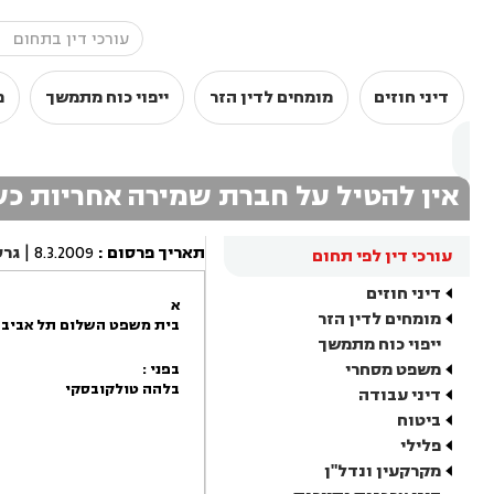
דיני חוזים
מומחים לדין הזר
ייפוי כוח מתמשך
מ
אין להטיל על חברת שמירה אחריות כש
תאריך פרסום
:
8.3.2009
|
גרס
עורכי דין לפי תחום
דיני חוזים
א
מומחים לדין הזר
בית משפט השלום תל אביב-
ייפוי כוח מתמשך
משפט מסחרי
בפני :
בלהה טולקובסקי
דיני עבודה
ביטוח
פלילי
מקרקעין ונדל"ן