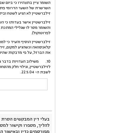
השרשרת של השער הדרומי פתוחה 
זילברשטיין לא הגיע לשטח ובי
זילברשטיין אישר בעדותו כי הש
לפרוטוקול).
קלאנסוואה וכשהגיע למקום, זיהה את 
את הברזל, על פי מדבקות שהיו עליו
10. משילוב העדויות בדבר גי
לזילברשטיין, וגילוי חלק מהסח
לשבת ה- 22.5.04.
בעלי דין המבקשים הסרת 
להליך, מספרו וקישור למסמ
מפורסמים כדין ובאישור ה