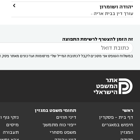
במודיעין
עורך דין בהרצליה
עורך דין בחולון
עורך



עורך דין בראשון לציון
עורך דין במודיעין
עורך דין

יהודה ושומרון


דין בקרית אונו
עורך דין ברמלה
עורך דין בקריית


בבאר יעקב
עורך דין בגדרה
עורך דין בכפר רות



אונו
עורך דין בבת ים
עורך דין בגבעת שמואל
עורך
עורך דין בבית אריה




דין באזור
עורך דין בגן יבנה
עורך דין בעמק חפר



עורך דין במודיעין מכבים רעות
עורך דין במודיעין

רעות
עורך דין בסביון
עורך דין ברמת השרון
עורך



זה הזמן להצטרף לרשימת התפוצה
דין בשוהם

במשלוח הטופס אני מסכים לקבל לכתובת המייל שלי פרסומות ועדכונים מאתר פסק ד
ראשי
תחומי משפט במגזין
דף בית - פסקדין
דיני חוזים
נזקי גוף 
חיפוש במאגרים
ייפוי כוח מתמשך
מיסים
המגזין
משפט מסחרי
תעבורה
חקיקה
דיני עבודה
צבא ומשר