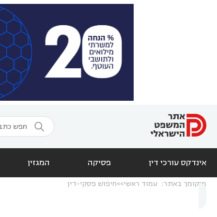

אינדקס עורכי דין
פסיקה
המגזין
מיקומך באתר:
עמוד ראשי
חיפוש פסקי-דין