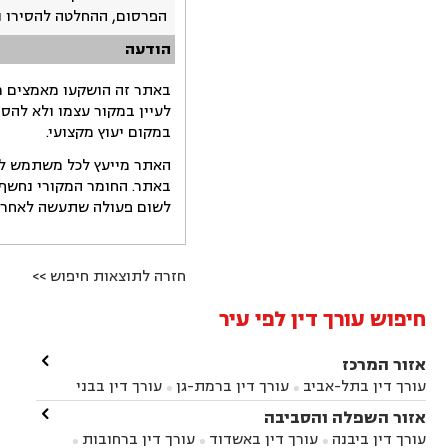
הפרסום, ההחלטה להסירו 
הודעה
באתר זה הושקעו מאמצים רב
לעיין במקור עצמו ולא להס
במקום יעוץ מקצועי.
האתר מייעץ לכל משתמש לקב
באתר. החומר המקורי נחשף 
לשום פעולה שתעשה לאחר הש
חזרה לתוצאות חיפוש >>
חיפוש עורך דין לפי עיר

אזור המרכז
עורך דין בתל-אביב
עורך דין ברמת-גן
עורך דין בבני


ברק
עורך דין בפתח תקווה
עורך דין בראשון לציון

אזור השפלה והסביבה



עורך דין ברחובות
עורך דין בנס ציונה
עורך דין


עורך דין ביבנה
עורך דין באשדוד
עורך דין ברחובות


