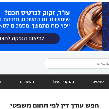
טפסים
פסקדין Live
משאלים
ש
חפש עורך דין לפי תחום משפטי