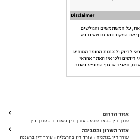
Disclaimer
זאת, על המשתמשים והגולשים
ף את המקור כמו גם שאינו בא
י לדיוק ולנכונות החומר המופיע
דיוקים ולכן אין האתר אחראי
ם, תאגיד או גוף המופיע באתר.

אזור הדרום
עורך דין בבאר שבע
עורך דין באשדוד
עורך דין


באשקלון
עורך דין בבאר טוביה
עורך דין בגן יבנה

אזור השרון והסביבה



עורך דין בניר הבנים
עורך דין בערד
עורך דין בקיבוץ


עורך דין בנתניה
עורך דין בהרצליה
עורך דין ברעננה

