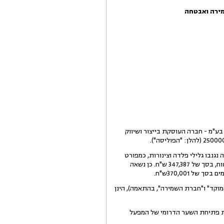
ע"מ - חברה העוסקת בייצור ושיווק
חצר מפעל המבוטחת, במהלכה נגנבו גלילי פלדה וצינורות, כמפורט
. בגין הגניבה האמורה ומכח חבותה על פי הפוליסה, שילמה התובעת למבוטחת, תגמולי ביטוח, בסך של 347,387 ש"ח. כן נשאה
370,001ש"ח.
חברת המוקד" ו"חברת השמירה", בהתאמה), הינן
עת פתיחת השער הדרומי של המפעל