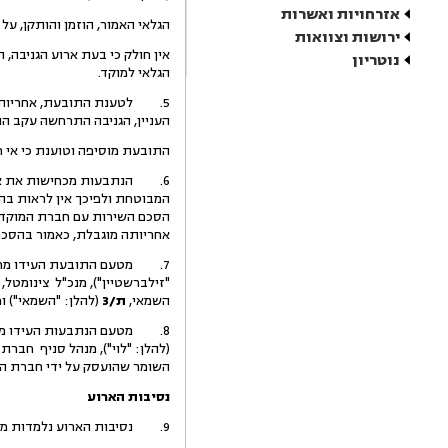
אזרחויות ואשרות
הגלאי האמור, הוזמן והותקן, על פי המלצ
ירושות וצוואות
אין חולק כי בעת ארוע הגניבה,
נוטריון
הגלאי למוקד.
העניין, הגניבה התרחשה עקב 
התובעת מוסיפה וטוענת כי אי חי
6. הנתבעות מכחישות את אחרי
המבוטחת ולפיכך אין לראות בה
הסכם השירות עם חברת המוקד ול
אחריותה מוגבלת, כאמור בהסכם
7. מטעם התובעת העידו מר זאב
"זילברשטיין"), מנכ"ל צינומטל
השמאי,
ת/3
(להלן: "השמאי") ו
8. מטעם הנתבעות העידו מר ש
(להלן: "לוי"), מנהל סניף חבר
השומר שהועסק על ידי חברת הש
נסיבות הארוע
9. נסיבות הארוע נלמדות מעדויותיהם של זילברשטיין והשומר.