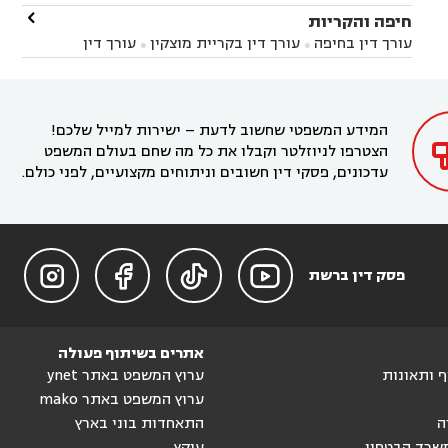
זיקים
עורך דין בנתיבות
עורך דין בקרית מלאכי



עורך דין בחדרה
עורך דין בכפר סבא
עורך דין בהוד

חיפה והקריות



השרון
עורך דין באבן יהודה
עורך דין בבנימינה



עורך דין בחיפה
עורך דין בקריית מוצקין
עורך דין


עורך דין בחריש
עורך דין בקיסריה
עורך דין בקדימה


בקרית מוצקין
עורך דין בקריית אתא
עורך דין


עורך דין ברמת השרון
עורך דין בתל מונד



בקריית חיים
עורך דין בקרית ביאליק
עורך דין


בחדרה

המידע המשפטי שחשוב לדעת – ישירות למייל שלכם!
הצטרפו לניוזלטר וקבלו את כל מה שחם בעולם המשפט
עדכונים, פסקי דין חשובים וניתוחים מקצועיים, לפני כולם.




פסק דין ברשת
אתרים בשיתוף פעולה
וף ותאונות
ערוץ המשפט באתר ynet
ערוץ המשפט באתר mako
ה
התאחדות בוני בארץ
שרד הבטחון
עוקץ