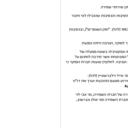
סיבות והנסיבות שהובילו לאי חיבור
5. לטענת התובעת, אחריותה של חברת השמירה הינה אחריות שומר שכר, כמשמעו בחוק השומרים, התשכ"ז - 1967 (להלן: "חוק השומרים"), ובנסיבות
ר למוקד, הגניבה היתה נמנעת.
יטה אפקטיבית בשטח מפעלה של
על המבוטחת אשר סירבה לחתום על
הגניבה. לחלופין טוענת חברת המוקד כי
 אייל זילברשטיין (להלן:
אירוע מטעם התובעת וערך את דו"ח
.
רה של חברת השמירה, מר אבי לוי
 חברת השמירה ומר אולג אברשוב,