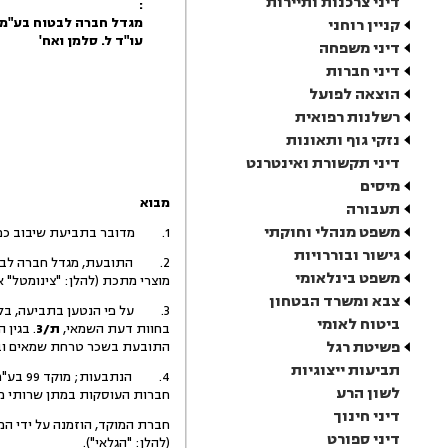
דיני צרכנות ותיירות
:
מגדל חברה לבטוח בע"מ
קניין רוחני
עו"ד ל. סלמן ואח'
דיני משפחה
דיני חברות
הוצאה לפועל
רשלנות רפואית
נזקי גוף ותאונות
דיני תקשורת ואינטרנט
מיסים
מבוא
תעבורה
משפט מנהלי וחוקתי
1. מדובר בתביעת שיבוב כמשמעה בסעיף 62 לחוק חוזה ביטוח, תשמ"א - 1981 (להלן: "חוק חוזה ביטוח").
גישור ובוררויות
2. התובעת, מגדל חברה לביטו
משפט בינלאומי
מוצרי מתכת (להלן: "צינומטל" או "המבוט
צבא ומשרד הבטחון
ביטוח לאומי
בחוות דעת השמאי,
ת/3
פשיטת רגל
התובעת בשכר טרחת שמאים ובדיקו
תביעות ייצוגיות
4. הנ
לשון הרע
חברות העוסקות במתן שרותי מו
דיני חינוך
חברת המוקד, הוזמנה על ידי ה
דיני ספורט
(להלן: "הגלאי").