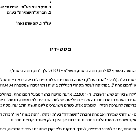
:
1. מוקד 99 בע"מ - שירותי שמירה ואבטחה
2. חברת "השמירה" בע"מ
עו"ד נ. קפשוק ואח'
פסק-דין
ח בע"מ (להלן: "התובעת"), ביטחה במועדים הרלוונטיים לתביעה זו את צינומטל ב
חת"), בפוליסה לעסק מסחרי הכוללת ביטוח נזקי גניבה שמספרה 250000113404 (להלן: "הפוליסה").
3. על פי הנטען בתביעה, בלילה שבין יום שישי לשבת, ה-22.5.04, ארעה פריצה ב
ת להערכת הנזק. סכומים אלה, כשהם משוערכים ליום הגשת התביעה, מסתכמים בסך של 
תבעות; מוקד 99 בע"מ - שירותי שמירה ואבטחה וחברת "השמירה" בע"מ, (להלן: "הנתבעות" או "
קד ושמירה, המתנהלות כחברות נפרדות אך הינן חלק מאותה קבוצת חברות.
מבוטחת, עובר לארוע הפריצה, לצורך התקנת גלאי קרן שמטרתו שידור התראה, ב