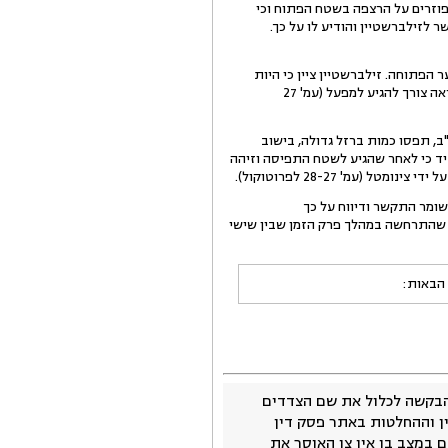
בחין בצינורות מפוזרים על הרצפה בשטח הפתוח וכי
לזילברשטיין והודיע לו על כך.
הפתוחה. זילברשטיין ציין כי היות
והשומר מסר לו שגלילי המתכת שהוצבו לפני השער, לשם חסימתו, נמצאים במקומם וחוץ מזה, הכל נראה תקין - לא ראה צורך להגיע למפעל (עמ' 27
סיפר לו כי שוטרי מג"ב, תפסו כמות ברזל גדולה, בישוב
עיד כי לאחר שהגיע לשטח התפיסה וזיהה
מ' 28-27 לפרוטוקול).
שומר התקשר ודיווח על כך
בה שהתרחשה במהלך פרק הזמן שבין שישי
 הבאות:
בקשה לכלול את שם הצדדים
ין וההחלטות באתר פסק דין
 במצב בו אין צו האוסר את