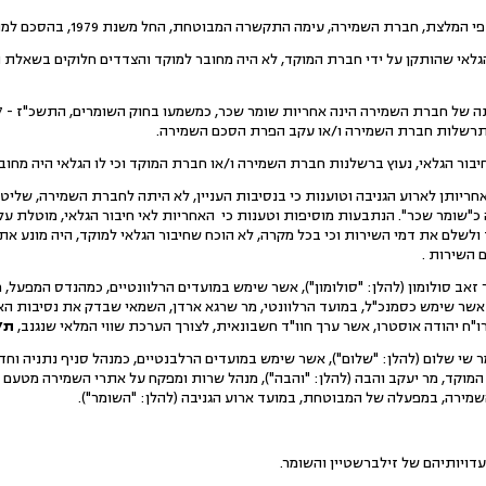
ת, חברת השמירה, עימה התקשרה המבוטחת, החל משנת 1979, בהסכם למתן שירותי שמירה.
 הגלאי שהותקן על ידי חברת המוקד, לא היה מחובר למוקד והצדדים חלוקים בשאלת ה
התרשלות חברת השמירה ו/או עקב הפרת הסכם השמירה.
בור הגלאי, נעוץ ברשלנות חברת השמירה ו/או חברת המוקד וכי לו הגלאי היה מחוב
ותן לארוע הגניבה וטוענות כי בנסיבות העניין, לא היתה לחברת השמירה, של
 כ"שומר שכר". הנתבעות מוסיפות וטענות כי האחריות לאי חיבור הגלאי, מוטלת 
שלם את דמי השירות וכי בכל מקרה, לא הוכח שחיבור הגלאי למוקד, היה מונע את 
 השירות .
 סולומון (להלן: "סולומון"), אשר שימש במועדים הרלוונטיים, כמהנדס המפעל, מר
, אשר שימש כסמנכ"ל, במועד הרלוונטי, מר שרגא ארדן, השמאי שבדק את נסיבות ה
רו"ח יהודה אוסטרו, אשר ערך חוו"ד חשבונאית, לצורך הערכת שווי המלאי שנגנב,
ת/6
י שלום (להלן: "שלום"), אשר שימש במועדים הרלבנטיים, כמנהל סניף נתניה וחד
ת המוקד, מר יעקב והבה (להלן: "והבה"), מנהל שרות ומפקח על אתרי השמירה מטעם
מירה, במפעלה של המבוטחת, במועד ארוע הגניבה (להלן: "השומר").