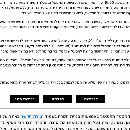
השומר ציין בתצהירו כי ביום שבת, בשעה 16:00, ערך סיור שיגרתי, בשטח המפעל ובמהלך הסיור ה
והמנעול חסר. כשגילה את הצינורות המפוזרים והשער הפתוח, ללא מנעול, התקשר 
קש מהשומר לדווח על ממצאיו, לפועלי משמרת הלילה של מוצאי השבת.
ומר התקשר אליו, בשבת אחר הצהריים ודיווח לו על צינורות מפוזרים ושרשרת השער 
זילברשטיין הוסיף והעיד כי למחרת היום, בליל ה- 23.5.04, קיבל הודעה מבעל מפעל אחר אשר 
גלילי הברזל השייכים לצינומטל (סעיפים 10-8 לתצהיר,
ת/4
). זילברשטיין ה
, הבין כי התרחשה פריצה למפעל שכן מדובר בחומר גלם ולא במוצר אשר נמכר על ידי צינומטל (ע
לוי סימנים שנחשדו על ידי השומר, בזמן אמת, כסימני פריצה "טריים" - והראיה שה
ורה הגנובה, למחרת היום, ניתן להסיק, על בסיס מאזן ההסתברויות כי מדובר בגני
התוכן בעמוד זה אינו מלא, על מנת לצפות בכל התוכן עליך לבחור אחת מהאופציות
לרכישה
הזדהה
רכישת מנוי
המסמך מהמאגר באמצעות פניית הסרה בעמוד
יצירת הקשר
באתר. על ה
ך. כמו כן, יציין בעל הדין בבקשתו את סיבת ההסרה. יובהר כי פסקי הד
נהלת בתי המשפט. בעלי דין אמנם רשאים לבקש את הסרת המסמך, אולם