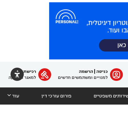

כניסה
|
הרשמה
רכישת מנוי
ﱐ

למנויים ומשתמשים חדשים
למאגר הפסיקה

ירותים משפטיים
פורום עורכי דין
עוד