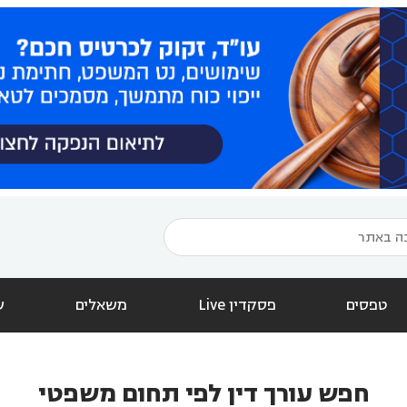
טפסים
פסקדין Live
משאלים
ש
חפש עורך דין לפי תחום משפטי