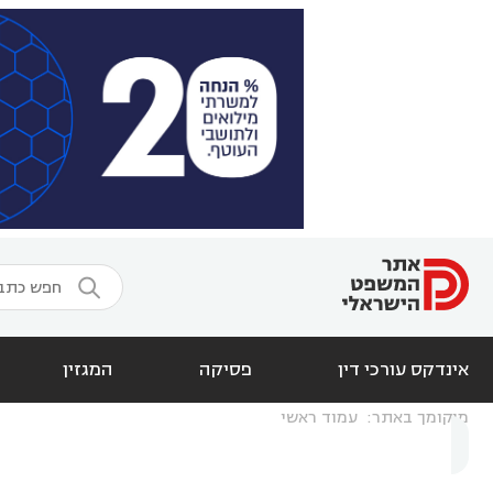

אינדקס עורכי דין
פסיקה
המגזין
מיקומך באתר:
עמוד ראשי