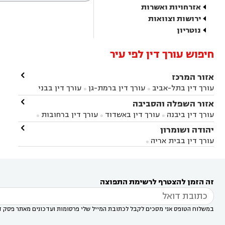
אזרחויות ואשרות
ירושות וצוואות
נוטריון
חיפוש עורך דין לפי עיר

אזור המרכז
עורך דין בתל-אביב
עורך דין ברמת-גן
עורך דין בבני


ברק
עורך דין בפתח תקווה
עורך דין בראשון לציון

אזור השפלה והסביבה



עורך דין ברחובות
עורך דין בנס ציונה
עורך דין


עורך דין ביבנה
עורך דין באשדוד
עורך דין ברחובות



במודיעין
עורך דין בהרצליה
עורך דין בחולון
עורך



עורך דין בראשון לציון
עורך דין במודיעין
עורך דין

יהודה ושומרון


דין בקרית אונו
עורך דין ברמלה
עורך דין בקריית


בבאר יעקב
עורך דין בגדרה
עורך דין בכפר רות



אונו
עורך דין בבת ים
עורך דין בגבעת שמואל
עורך
עורך דין בבית אריה




דין באזור
עורך דין בגן יבנה
עורך דין בעמק חפר



עורך דין במודיעין מכבים רעות
עורך דין במודיעין

רעות
עורך דין בסביון
עורך דין ברמת השרון
עורך



זה הזמן להצטרף לרשימת התפוצה
דין בשוהם

במשלוח הטופס אני מסכים לקבל לכתובת המייל שלי פרסומות ועדכונים מאתר פסק ד