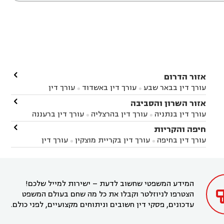

אזור הדרום
עורך דין בבאר שבע
עורך דין באשדוד
עורך דין


באשקלון
עורך דין בבאר טוביה
עורך דין בגן יבנה

אזור השרון והסביבה



עורך דין בניר הבנים
עורך דין בערד
עורך דין בקיבוץ


עורך דין בנתניה
עורך דין בהרצליה
עורך דין ברעננה


זיקים
עורך דין בנתיבות
עורך דין בקרית מלאכי



עורך דין בחדרה
עורך דין בכפר סבא
עורך דין בהוד

חיפה והקריות



השרון
עורך דין באבן יהודה
עורך דין בבנימינה



עורך דין בחיפה
עורך דין בקריית מוצקין
עורך דין


עורך דין בחריש
עורך דין בקיסריה
עורך דין בקדימה


בקרית מוצקין
עורך דין בקריית אתא
עורך דין


עורך דין ברמת השרון
עורך דין בתל מונד



בקריית חיים
עורך דין בקרית ביאליק
עורך דין


בחדרה

המידע המשפטי שחשוב לדעת – ישירות למייל שלכם!
הצטרפו לניוזלטר וקבלו את כל מה שחם בעולם המשפט
עדכונים, פסקי דין חשובים וניתוחים מקצועיים, לפני כולם.