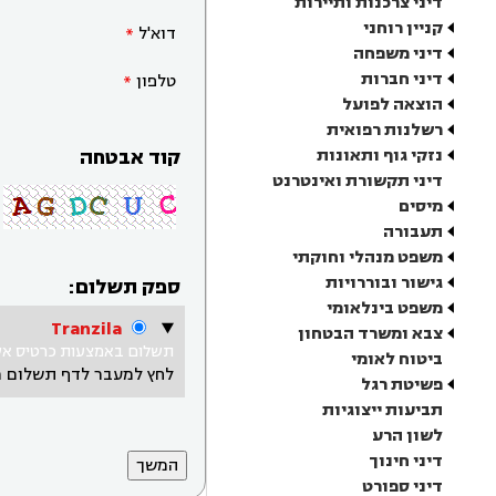
דיני צרכנות ותיירות
קניין רוחני
דוא'ל
דיני משפחה
דיני חברות
טלפון
הוצאה לפועל
רשלנות רפואית
נזקי גוף ותאונות
קוד אבטחה
דיני תקשורת ואינטרנט
מיסים
תעבורה
משפט מנהלי וחוקתי
גישור ובוררויות
ספק תשלום:
משפט בינלאומי
Tranzila
צבא ומשרד הבטחון
תשלום באמצעות כרטיס אשר
ביטוח לאומי
לחץ למעבר לדף תשלום 
פשיטת רגל
תביעות ייצוגיות
לשון הרע
דיני חינוך
דיני ספורט