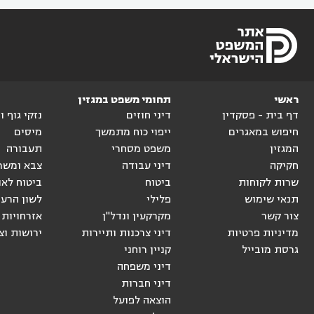
ראשי
תחומי משפט במגזין
דף בית - פסקדין
דיני חוזים
נזקי גוף 
חיפוש במאגרים
ייפוי כוח מתמשך
מיסים
המגזין
משפט מסחרי
תעבורה
חקיקה
דיני עבודה
צבא ומשר
שרות לקוחות
ביטוח
ביטוח לאו
תנאי שימוש
פלילי
לשון הרע
צור קשר
מקרקעין ונדל"ן
אזרחויות 
מדיניות פרטיות
דיני צרכנות ותיירות
ירושות וצ
גרסת מובייל
קניין רוחני
דיני משפחה
דיני חברות
הוצאה לפועל