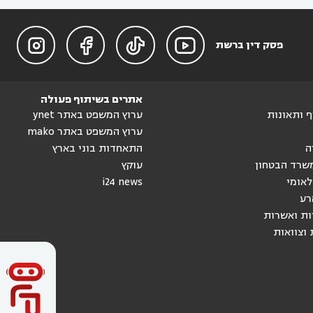




פסק דין ברשת
אתרים בשיתוף פעולה
וף ותאונות
ערוץ המשפט באתר ynet
ערוץ המשפט באתר mako
ה
התאחדות בוני בארץ
שרד הבטחון
עוקץ
לאומי
i24 news
רע
ות ואשרות
 וצוואות