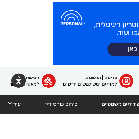

כניסה
|
הרשמה
רכישת מנוי
ﱐ

למנויים ומשתמשים חדשים
למאגר הפסיקה

ירותים משפטיים
פורום עורכי דין
עוד