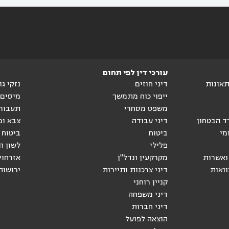
עורכי דין לפי תחום
ותאונות
דיני חוזים
נזקי ג
ייפוי כוח מתמשך
מיסים
משפט מסחרי
תעבור
ד הבטחון
דיני עבודה
צבא ומ
מי
ביטוח
ביטוח 
פלילי
לשון ה
ואשרות
מקרקעין ונדל"ן
אזרחוי
וואות
דיני צרכנות ותיירות
ירושות
קניין רוחני
דיני משפחה
דיני חברות
הוצאה לפועל