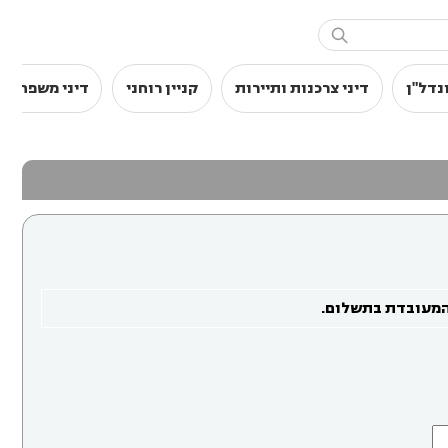

נדל"ן
דיני צרכנות ותיירות
קניין רוחני
דיני משפחה
המעובדת בתשלום.