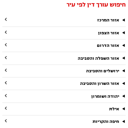
חיפוש עורך דין לפי עיר

אזור המרכז

אזור הצפון

אזור הדרום

אזור השפלה והסביבה

ירושלים והסביבה

אזור השרון והסביבה

יהודה ושומרון

אילת

חיפה והקריות