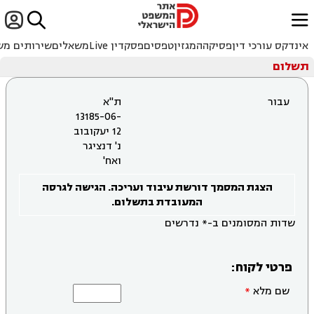


ﱐ
אינדקס עורכי דין
פסיקה
המגזין
טפסים
פסקדין Live
משאלים
שירותים מש
תשלום
עבור
ת"א
13185-06-
12 יעקובוב
נ' דנציגר
ואח'
הצגת המסמך דורשת עיבוד ועריכה. הגישה לגרסה
המעובדת בתשלום.
שדות המסומנים ב-* נדרשים
פרטי לקוח:
שם מלא