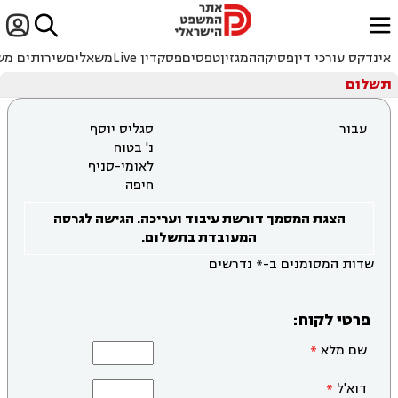


ﱐ
אינדקס עורכי דין
פסיקה
המגזין
טפסים
פסקדין Live
משאלים
שירותים מש
תשלום
עבור
סגליס יוסף
נ' בטוח
לאומי-סניף
חיפה
הצגת המסמך דורשת עיבוד ועריכה. הגישה לגרסה
המעובדת בתשלום.
שדות המסומנים ב-* נדרשים
פרטי לקוח:
שם מלא
דוא'ל