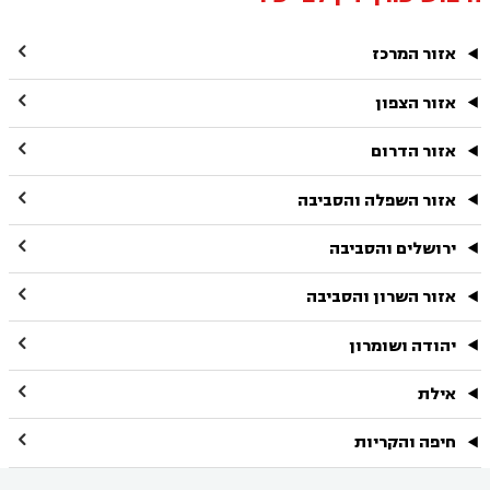

אזור המרכז

אזור הצפון

אזור הדרום

אזור השפלה והסביבה

ירושלים והסביבה

אזור השרון והסביבה

יהודה ושומרון

אילת

חיפה והקריות