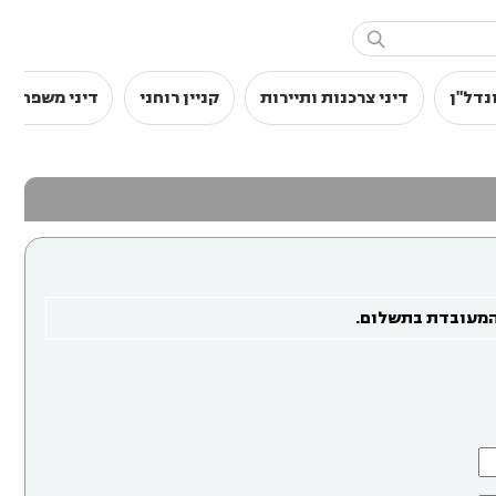

נדל"ן
דיני צרכנות ותיירות
קניין רוחני
דיני משפחה
המעובדת בתשלום.