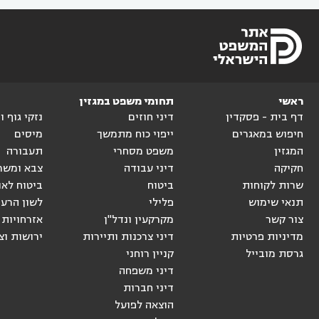
ראשי
תחומי משפט במגזין
דף בית - פסקדין
דיני חוזים
נזקי גוף 
חיפוש במאגרים
ייפוי כוח מתמשך
מיסים
המגזין
משפט מסחרי
תעבורה
חקיקה
דיני עבודה
צבא ומשר
שרות לקוחות
ביטוח
ביטוח לאו
תנאי שימוש
פלילי
לשון הרע
צור קשר
מקרקעין ונדל"ן
אזרחויות 
מדיניות פרטיות
דיני צרכנות ותיירות
ירושות וצ
גרסת מובייל
קניין רוחני
דיני משפחה
דיני חברות
הוצאה לפועל