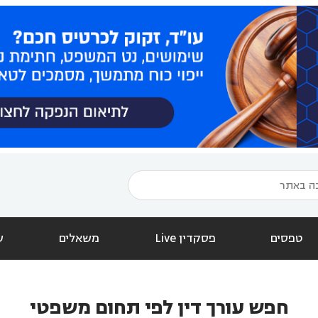
טפסים
פסקדין Live
משאלים
ש
חפש עורך דין לפי תחום משפטי