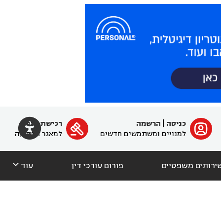

כניסה
|
הרשמה
רכישת מנוי
ﱐ

למנויים ומשתמשים חדשים
למאגר הפסיקה

ירותים משפטיים
פורום עורכי דין
עוד