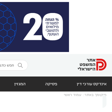

אינדקס עורכי דין
פסיקה
המגזין
מיקומך באתר:
עמוד ראשי