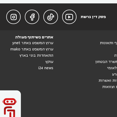




פסק דין ברשת
אתרים בשיתוף פעולה
וף ותאונות
ערוץ המשפט באתר ynet
ערוץ המשפט באתר mako
ה
התאחדות בוני בארץ
שרד הבטחון
עוקץ
לאומי
i24 news
רע
ות ואשרות
 וצוואות