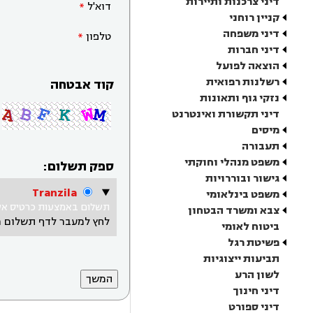
דיני צרכנות ותיירות
דוא'ל
קניין רוחני
דיני משפחה
טלפון
דיני חברות
הוצאה לפועל
רשלנות רפואית
קוד אבטחה
נזקי גוף ותאונות
דיני תקשורת ואינטרנט
מיסים
תעבורה
משפט מנהלי וחוקתי
ספק תשלום:
גישור ובוררויות
Tranzila
משפט בינלאומי
תשלום באמצעות כרטיס אשר
צבא ומשרד הבטחון
לחץ למעבר לדף תשלום 
ביטוח לאומי
פשיטת רגל
תביעות ייצוגיות
לשון הרע
דיני חינוך
דיני ספורט