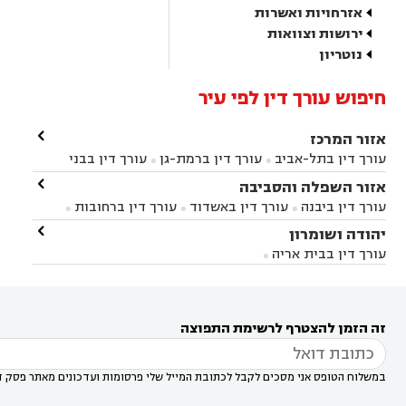
אזרחויות ואשרות
ירושות וצוואות
נוטריון
חיפוש עורך דין לפי עיר

אזור המרכז
עורך דין בתל-אביב
עורך דין ברמת-גן
עורך דין בבני


ברק
עורך דין בפתח תקווה
עורך דין בראשון לציון

אזור השפלה והסביבה



עורך דין ברחובות
עורך דין בנס ציונה
עורך דין


עורך דין ביבנה
עורך דין באשדוד
עורך דין ברחובות



במודיעין
עורך דין בהרצליה
עורך דין בחולון
עורך



עורך דין בראשון לציון
עורך דין במודיעין
עורך דין

יהודה ושומרון


דין בקרית אונו
עורך דין ברמלה
עורך דין בקריית


בבאר יעקב
עורך דין בגדרה
עורך דין בכפר רות



אונו
עורך דין בבת ים
עורך דין בגבעת שמואל
עורך
עורך דין בבית אריה




דין באזור
עורך דין בגן יבנה
עורך דין בעמק חפר



עורך דין במודיעין מכבים רעות
עורך דין במודיעין

רעות
עורך דין בסביון
עורך דין ברמת השרון
עורך



זה הזמן להצטרף לרשימת התפוצה
דין בשוהם

במשלוח הטופס אני מסכים לקבל לכתובת המייל שלי פרסומות ועדכונים מאתר פסק ד