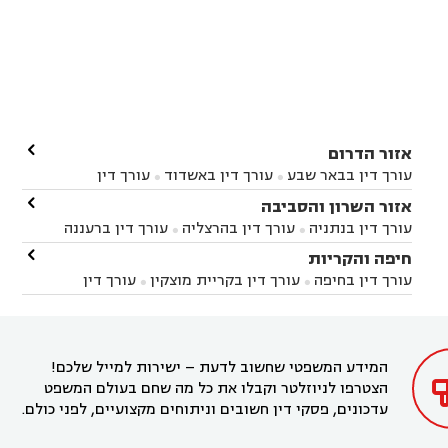

אזור הדרום
עורך דין בבאר שבע
עורך דין באשדוד
עורך דין


באשקלון
עורך דין בבאר טוביה
עורך דין בגן יבנה

אזור השרון והסביבה



עורך דין בניר הבנים
עורך דין בערד
עורך דין בקיבוץ


עורך דין בנתניה
עורך דין בהרצליה
עורך דין ברעננה


זיקים
עורך דין בנתיבות
עורך דין בקרית מלאכי



עורך דין בחדרה
עורך דין בכפר סבא
עורך דין בהוד

חיפה והקריות



השרון
עורך דין באבן יהודה
עורך דין בבנימינה



עורך דין בחיפה
עורך דין בקריית מוצקין
עורך דין


עורך דין בחריש
עורך דין בקיסריה
עורך דין בקדימה


בקרית מוצקין
עורך דין בקריית אתא
עורך דין


עורך דין ברמת השרון
עורך דין בתל מונד



בקריית חיים
עורך דין בקרית ביאליק
עורך דין


בחדרה

המידע המשפטי שחשוב לדעת – ישירות למייל שלכם!
הצטרפו לניוזלטר וקבלו את כל מה שחם בעולם המשפט
עדכונים, פסקי דין חשובים וניתוחים מקצועיים, לפני כולם.