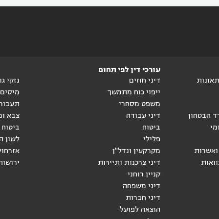
עורכי דין לפי תחום
ותאונות
דיני חוזים
נזקי ג
ייפוי כוח מתמשך
מיסים
משפט מסחרי
תעבור
ד הבטחון
דיני עבודה
צבא ומ
מי
ביטוח
ביטוח 
פלילי
לשון ה
ואשרות
מקרקעין ונדל"ן
אזרחוי
וואות
דיני צרכנות ותיירות
ירושות
קניין רוחני
דיני משפחה
דיני חברות
הוצאה לפועל