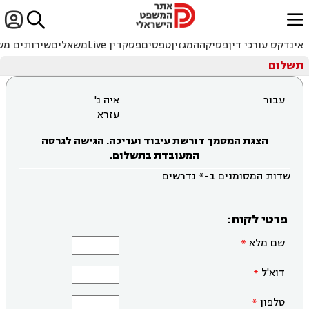


ﱐ
אינדקס עורכי דין
פסיקה
המגזין
טפסים
פסקדין Live
משאלים
שירותים מש
תשלום
עבור
איה נ'
עזרא
הצגת המסמך דורשת עיבוד ועריכה. הגישה לגרסה
המעובדת בתשלום.
שדות המסומנים ב-* נדרשים
פרטי לקוח:
שם מלא
דוא'ל
טלפון